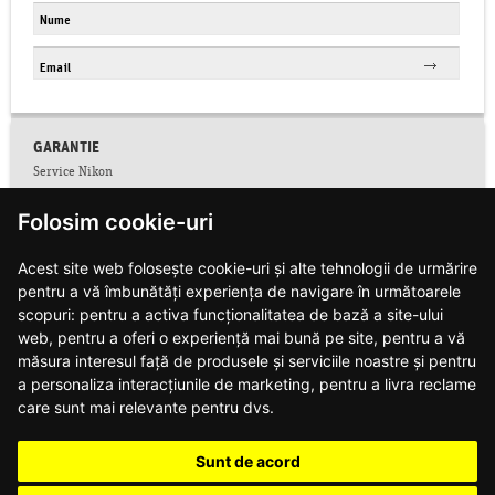
GARANTIE
Service Nikon
Conditii service Nikon
Folosim cookie-uri
Facebook
Colectare CNP
Acest site web folosește cookie-uri și alte tehnologii de urmărire
Conditii de garantie
pentru a vă îmbunătăți experiența de navigare în următoarele
Contact
Informatii siguranta produse
scopuri:
pentru a activa funcționalitatea de bază a site-ului
Modalitati de plata si livrare
web
,
pentru a oferi o experiență mai bună pe site
,
pentru a vă
Notificari web push
măsura interesul față de produsele și serviciile noastre și pentru
Politica de confidentialitate
a personaliza interacțiunile de marketing
,
pentru a livra reclame
Politica de utilizare cookie-uri
care sunt mai relevante pentru dvs
.
Regulament campanie DJI
Regulament campanie Nikon
Sunt de acord
Regulament campanie Nikon Z8
Regulament campanie obiective Z