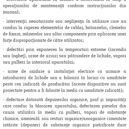
operațiunilor de mentenanță conform instrucțiunilor din
manual;
- intervenții neautorizate sau neglijența în utilizare care au
condus la ruperea elementelor de cablaj, butoanelor, clemelor
de fixare, mânerelor sau altor componente prin aplicarea unei
forțe disproporționate de către utilizator;
- defectări prin expunerea la temperaturi extreme (incendii
sau îngheț), urme de arsuri sau pătrundere de lichide, vapori
sau pulberi în interiorul aparatului;
- urme de oxidare a instalației electrice ca urmare a
introducerii de lichide sau a folosirii în locuri cu umiditate
peste cea indicată de producător (aceste dispozitive nu sunt
proiectate pentru a fi folosite în medii cu umiditate ridicată);
- defectare datorată depunerilor organice, praf și impurități
care conduc la blocarea aparatului, defectarea pieselor din
cauza utilizării în medii cu pulberi, vapori de substanțe
chimice, umezeală sau resturi organice/anorganice cimentate
intărite (depuneri de substanțe organice pietrificate dure