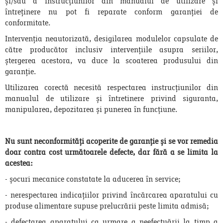
și/sau a instrucțiunilor din manualul de utilizare și
întreținere nu pot fi reparate conform garanției de
conformitate.
Intervenția neautorizată, desigilarea modulelor capsulate de
către producător inclusiv intervențiile asupra seriilor,
ștergerea acestora, va duce la scoaterea produsului din
garanție.
Utilizarea corectă necesită respectarea instrucțiunilor din
manualul de utilizare și întretinere privind siguranta,
manipularea, depozitarea și punerea în funcțiune.
Nu sunt neconformități acoperite de garanție și se vor remedia
doar contra cost următoarele defecte, dar fără a se limita la
acestea:
- șocuri mecanice constatate la aducerea în service;
- nerespectarea indicațiilor privind încărcarea aparatului cu
produse alimentare supuse prelucrării peste limita admisă;
- defectarea aparatului ca urmare a neefectuării la timp a