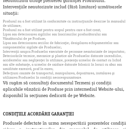
neautorizată atrage pierderea garanției Produsului.
Intervențiile neautorizate includ (fără limitare) următoarele
situații:
Produsul nu a fost utilizat în conformitate cu instrucţiunile descrise în manualul
de utilizare;
Produsul nu a fost utilizat pentru scopul pentru care a fost creat;
Lipsa sau deteriorarea sigiliilor sau înscrisurilor producătorului sau
Vânzătorului de pe Produse;
Lipsa sau deteriorarea seriilor de fabricaţie; desigilarea echipamentelor sau
componentelor sigilate ale Produselor;
Intervenţii asupra Produselor executate de persoane neautorizate de importator;
Deteriorările termice, mecanice şi plastice ale Produselor datorate incendiilor,
accidentelor sau neglijenţei în utilizare, prezenţa urmelor de contact cu lichid
sau alte substanţe, a urmelor de oxidare datorate folosirii în locuri cu abur sau
umiditate excesivă, praf în exces;
Defecţiuni cauzate de transportul, manipularea, depozitarea, instalarea şi
utilizarea Produselor în condiţii necorespunzatoare.
Vă rugăm să consultați documentul Termeni și condiții
aplicabile vânzării de Produse prin intermediul Website-ului,
disponibil la secțiunea dedicată de pe Website.
CONDIȚIILE ACORDĂRII GARANȚIEI
Produsele defectate în urma nerespectării prezentelor condiții