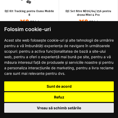
DJI Kit Tracking pentru Osmo Mobile
DJI Set filtre ND16/64/256 pentru
8
drona Mini 4 Pro
259
259
,99 lei
,99 lei
Folosim cookie-uri
PRECOMANDA
PRECOMANDA
Acest site web folosește cookie-uri și alte tehnologii de urmărire
pentru a vă îmbunătăți experiența de navigare în următoarele
scopuri:
pentru a activa funcționalitatea de bază a site-ului
web
,
pentru a oferi o experiență mai bună pe site
,
pentru a vă
măsura interesul față de produsele și serviciile noastre și pentru
DJI Care Refresh 2 ani pentru camera
DJI Hub de încărcare baterii pentru
Osmo 360
drona Neo 2
a personaliza interacțiunile de marketing
,
pentru a livra reclame
249
189
,99 lei
,99 lei
care sunt mai relevante pentru dvs
.
PRECOMANDA
PRECOMANDA
Sunt de acord
Refuz
Vreau să schimb setările
DJI Mic Mini 2 Transmitator wireless
DJI Baterie Extreme Plus pentru