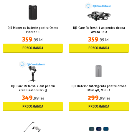
DJI Maner cu baterie pentru Osmo
DJI Care Refresh 1 an pentru drona
Pocket 3
Avata 360
359
359
,99 lei
,99 lei
PRECOMANDA
PRECOMANDA
DJI Care Refresh 2 ani pentru
DJI Baterie inteligenta pentru drona
stabilizatorul RS 5
Mini 4K, Mini 2
349
299
,99 lei
,99 lei
PRECOMANDA
PRECOMANDA