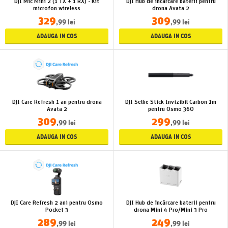
DJI Mic Mini 2 (1 TX + 1 RX) - Kit
DJI Hub de încărcare baterii pentru
microfon wireless
drona Avata 2
329
309
,99 lei
,99 lei
ADAUGA IN COS
ADAUGA IN COS
DJI Care Refresh 1 an pentru drona
DJI Selfie Stick Invizibil Carbon 1m
Avata 2
pentru Osmo 360
309
299
,99 lei
,99 lei
ADAUGA IN COS
ADAUGA IN COS
DJI Care Refresh 2 ani pentru Osmo
DJI Hub de încărcare baterii pentru
Pocket 3
drona Mini 4 Pro/Mini 3 Pro
289
249
,99 lei
,99 lei