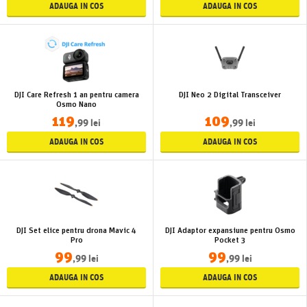
ADAUGA IN COS
ADAUGA IN COS
DJI Care Refresh 1 an pentru camera
DJI Neo 2 Digital Transceiver
Osmo Nano
119
109
,99 lei
,99 lei
ADAUGA IN COS
ADAUGA IN COS
DJI Set elice pentru drona Mavic 4
DJI Adaptor expansiune pentru Osmo
Pro
Pocket 3
99
99
,99 lei
,99 lei
ADAUGA IN COS
ADAUGA IN COS