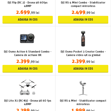
DJI Flip (RC 2) - Drona 4K 60fps
DJI RS 4 Mini Combo - Stabilizator
48MP
compact mirrorless
2.699
2.499
,99 lei
,99 lei
ADAUGA IN COS
ADAUGA IN COS
DJI Osmo Action 6 Standard Combo -
DJI Osmo Pocket 3 Creator Combo -
Camera de actiune 8K
Camera video 4K cu gimbal
2.399
2.399
,99 lei
,99 lei
ADAUGA IN COS
ADAUGA IN COS
DJI Lito X1 (RC-N3) - Drona 4K 60 fps
DJI RS 4 Mini - Stabilizator compact
48MP
mirrorless
2.299
1.999