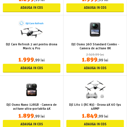
,99 lei
,99 lei
ADAUGA IN COS
ADAUGA IN COS
DJI Care Refresh 2 ani pentru drona
DJI Osmo 360 Standard Combo -
Mavic 4 Pro
Camera de actiune 8K
2.569,99 lei
1.999
1.899
,99 lei
,99 lei
ADAUGA IN COS
ADAUGA IN COS
DJI Osmo Nano 128GB - Camera de
DJI Lito 1 (RC-N3) - Drona 4K 60 fps
actiune ultra-portabila 4K
48MP
1.899
1.849
,99 lei
,99 lei
ADAUGA IN COS
ADAUGA IN COS