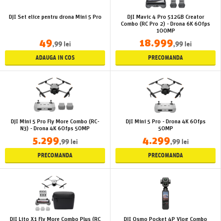
DJI Set elice pentru drona Mini 5 Pro
DJI Mavic 4 Pro 512GB Creator
Combo (RC Pro 2) - Drona 6K 60fps
100MP
49
18.999
,99 lei
,99 lei
ADAUGA IN COS
PRECOMANDA
DJI Mini 5 Pro Fly More Combo (RC-
DJI Mini 5 Pro - Drona 4K 60fps
N3) - Drona 4K 60fps 50MP
50MP
5.299
4.299
,99 lei
,99 lei
PRECOMANDA
PRECOMANDA
DJI Lito X1 Fly More Combo Plus (RC
DJI Osmo Pocket 4P Vlog Combo