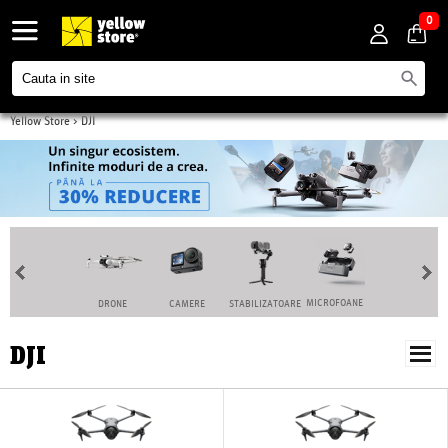
0
Yellow Store
>
DJI
MICROFOANE
DRONE
CAMERE
STABILIZATOARE
POWER
DJI