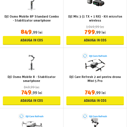
DJI Osmo Mobile 8P Standard Combo
DJI Mic 3 (1 TX + 1 RX) - Kit microfon
- Stabilizator smartphone
wireless
1.049,99 lei
849
799
,99 lei
,99 lei
ADAUGA IN COS
ADAUGA IN COS
DJI Osmo Mobile 8 - Stabilizator
DJI Care Refresh 2 ani pentru drona
smartphone
Mini 5 Pro
849,99 lei
749
749
,99 lei
,99 lei
ADAUGA IN COS
ADAUGA IN COS