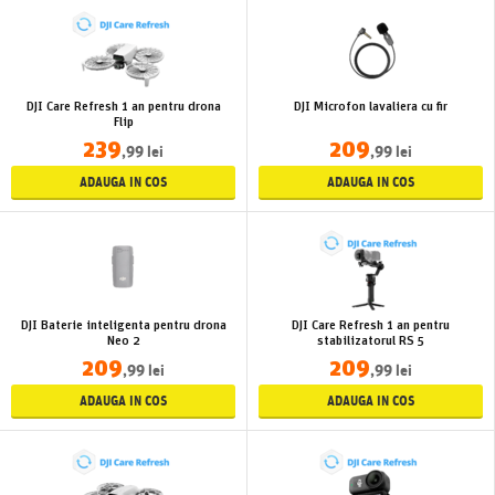
DJI Care Refresh 1 an pentru drona
DJI Microfon lavaliera cu fir
Flip
239
209
,99 lei
,99 lei
ADAUGA IN COS
ADAUGA IN COS
DJI Baterie inteligenta pentru drona
DJI Care Refresh 1 an pentru
Neo 2
stabilizatorul RS 5
209
209
,99 lei
,99 lei
ADAUGA IN COS
ADAUGA IN COS