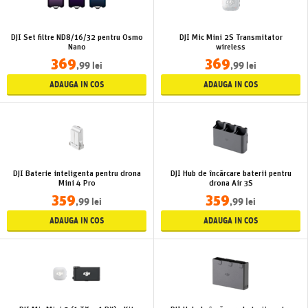
DJI Set filtre ND8/16/32 pentru Osmo
DJI Mic Mini 2S Transmitator
Nano
wireless
369
369
,99 lei
,99 lei
ADAUGA IN COS
ADAUGA IN COS
DJI Baterie inteligenta pentru drona
DJI Hub de încărcare baterii pentru
Mini 4 Pro
drona Air 3S
359
359
,99 lei
,99 lei
ADAUGA IN COS
ADAUGA IN COS