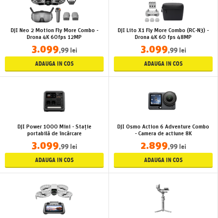
DJI Neo 2 Motion Fly More Combo -
DJI Lito X1 Fly More Combo (RC-N3) -
Drona 4K 60fps 12MP
Drona 4K 60 fps 48MP
3.099
3.099
,99 lei
,99 lei
ADAUGA IN COS
ADAUGA IN COS
DJI Power 1000 Mini - Stație
DJI Osmo Action 6 Adventure Combo
portabilă de încărcare
- Camera de actiune 8K
3.099
2.899
,99 lei
,99 lei
ADAUGA IN COS
ADAUGA IN COS