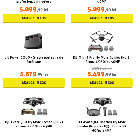
profesional mirrorless
50MP
5.899
5.899
,99 lei
,99 lei
ADAUGA IN COS
ADAUGA IN COS
DJI Power 2000 - Stație portabilă de
DJI Mini 5 Pro Fly More Combo (RC 2)
încărcare
- Drona 4K 60fps 50MP
6.099,99 lei
5.879
5.499
,99 lei
,99 lei
ADAUGA IN COS
ADAUGA IN COS
DJI Avata 360 Fly More Combo (RC 2)
DJI Avata 360 Motion Fly More
- Drona 8K 60fps 64MP
Combo (Goggles N3) - Drona 8K
60fps 64MP