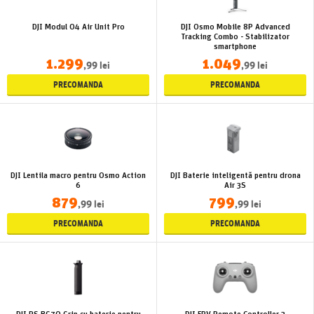
DJI Modul O4 Air Unit Pro
DJI Osmo Mobile 8P Advanced
Tracking Combo - Stabilizator
smartphone
1.299
1.049
,99 lei
,99 lei
PRECOMANDA
PRECOMANDA
DJI Lentila macro pentru Osmo Action
DJI Baterie inteligentă pentru drona
6
Air 3S
879
799
,99 lei
,99 lei
PRECOMANDA
PRECOMANDA
DJI RS BG70 Grip cu baterie pentru
DJI FPV Remote Controller 3