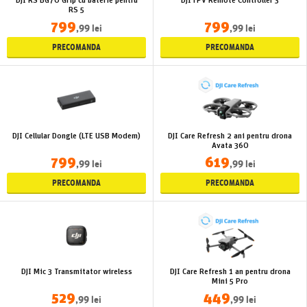
RS 5
799
799
,99 lei
,99 lei
PRECOMANDA
PRECOMANDA
DJI Cellular Dongle (LTE USB Modem)
DJI Care Refresh 2 ani pentru drona
Avata 360
799
619
,99 lei
,99 lei
PRECOMANDA
PRECOMANDA
DJI Mic 3 Transmitator wireless
DJI Care Refresh 1 an pentru drona
Mini 5 Pro
529
449
,99 lei
,99 lei