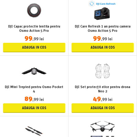
DJI Capac protectie lentila pentru
DJI Care Refresh 1 an pentru camera
Osmo Action 5 Pro
Osmo Action 5 Pro
99
99
,99 lei
,99 lei
ADAUGA IN COS
ADAUGA IN COS
DJI Mini Trepied pentru Osmo Pocket
DJI Set protecții elice pentru drona
4
Neo 2
89
49
,99 lei
,99 lei
ADAUGA IN COS
ADAUGA IN COS