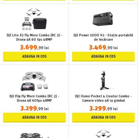
DJI Lito X1 Fly More Combo (RC 2) -
DJI Power 1000 V2 - Stație portabilă
Drona 4K 60 fps 48MP
de încărcare
3.699
3.469
,99 lei
,99 lei
ADAUGA IN COS
ADAUGA IN COS
DJI Flip Fly More Combo (RC 2) -
DJI Osmo Pocket 4 Creator Combo -
Drona 4K 60fps 48MP
Camera video 4K cu gimbal
3.299
3.299
,99 lei
,99 lei
ADAUGA IN COS
ADAUGA IN COS