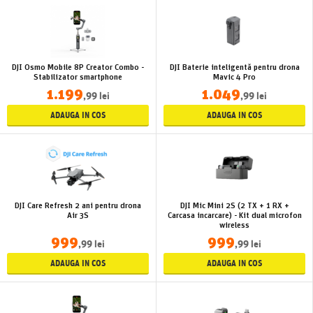
DJI Osmo Mobile 8P Creator Combo -
DJI Baterie inteligentă pentru drona
Stabilizator smartphone
Mavic 4 Pro
1.199
1.049
,99 lei
,99 lei
ADAUGA IN COS
ADAUGA IN COS
DJI Care Refresh 2 ani pentru drona
DJI Mic Mini 2S (2 TX + 1 RX +
Air 3S
Carcasa incarcare) - Kit dual microfon
wireless
999
999
,99 lei
,99 lei
ADAUGA IN COS
ADAUGA IN COS