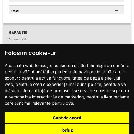
GARANTIE
Service Nikon
Conditii service Nikon
Folosim cookie-uri
Facebook
Colectare CNP
Acest site web folosește cookie-uri și alte tehnologii de urmărire
Conditii de garantie
pentru a vă îmbunătăți experiența de navigare în următoarele
Contact
Informatii siguranta produse
scopuri:
pentru a activa funcționalitatea de bază a site-ului
Modalitati de plata si livrare
web
,
pentru a oferi o experiență mai bună pe site
,
pentru a vă
Notificari web push
măsura interesul față de produsele și serviciile noastre și pentru
Politica de confidentialitate
a personaliza interacțiunile de marketing
,
pentru a livra reclame
Politica de utilizare cookie-uri
care sunt mai relevante pentru dvs
.
Regulament campanie DJI
Regulament campanie Nikon
Sunt de acord
Regulament campanie Nikon Z8
Regulament campanie obiective Z
Refuz
Retur produse (dreptul de retragere)