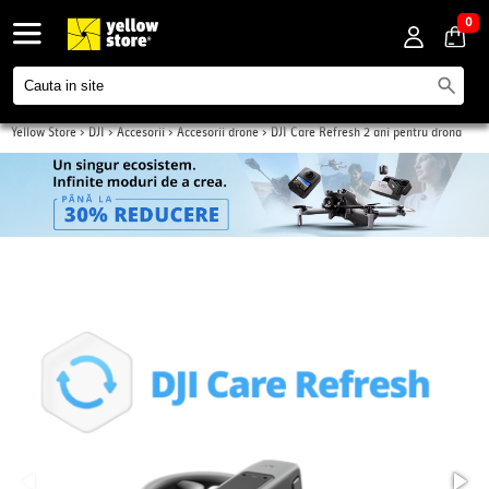
0
Yellow Store
>
DJI
>
Accesorii
>
Accesorii drone
>
DJI Care Refresh 2 ani pentru drona
Avata 2