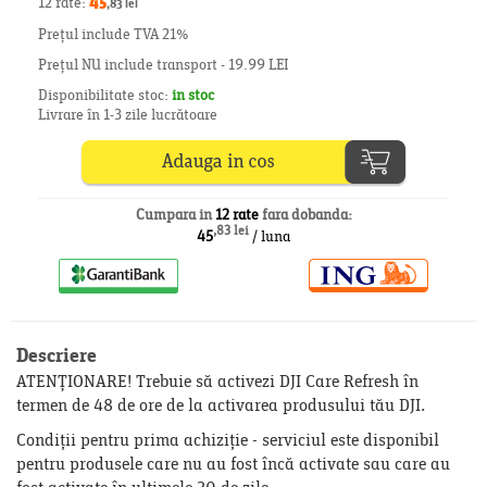
12 rate:
45
,83 lei
Prețul include TVA 21%
Prețul NU include transport - 19.99 LEI
Disponibilitate stoc:
in stoc
Livrare în 1-3 zile lucrătoare
Cumpara in
12 rate
fara dobanda:
,83 lei
45
/ luna
Descriere
ATENȚIONARE! Trebuie să activezi DJI Care Refresh în
termen de 48 de ore de la activarea produsului tău DJI.
Condiții pentru prima achiziție - serviciul este disponibil
pentru produsele care nu au fost încă activate sau care au