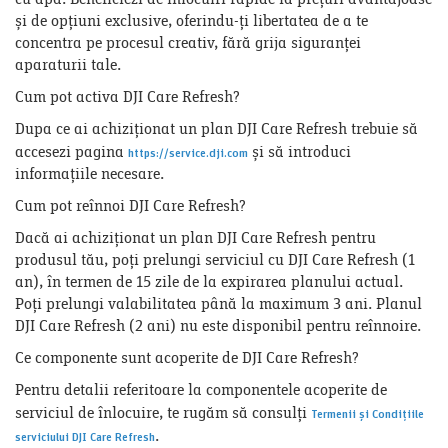
și de opțiuni exclusive, oferindu-ți libertatea de a te
concentra pe procesul creativ, fără grija siguranței
aparaturii tale.
Cum pot activa DJI Care Refresh?
Dupa ce ai achiziționat un plan DJI Care Refresh trebuie să
accesezi pagina
și să introduci
https://service.dji.com
informațiile necesare.
Cum pot reînnoi DJI Care Refresh?
Dacă ai achiziționat un plan DJI Care Refresh pentru
produsul tău, poți prelungi serviciul cu DJI Care Refresh (1
an), în termen de 15 zile de la expirarea planului actual.
Poți prelungi valabilitatea până la maximum 3 ani. Planul
DJI Care Refresh (2 ani) nu este disponibil pentru reînnoire.
Ce componente sunt acoperite de DJI Care Refresh?
Pentru detalii referitoare la componentele acoperite de
serviciul de înlocuire, te rugăm să consulți
Termenii și Condițiile
.
serviciului DJI Care Refresh