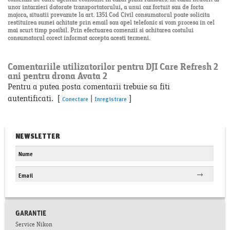
comenzii de catre agentul economic in cazul platii ramburs. In cazul nedorit al
unor intarzieri datorate transportatorului, a unui caz fortuit sau de forta
majora, situatii prevazute la art. 1351 Cod Civil consumatorul poate solicita
restituirea sumei achitate prin email sau apel telefonic si vom procesa in cel
mai scurt timp posibil. Prin efectuarea comenzii si achitarea costului
consumatorul corect informat accepta acesti termeni.
Comentariile utilizatorilor pentru DJI Care Refresh 2
ani pentru drona Avata 2
Pentru a putea posta comentarii trebuie sa fiti
autentificati. [
|
]
Conectare
Inregistrare
NEWSLETTER
GARANTIE
Service Nikon