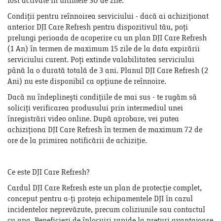
fost activate în ultimele 30 de zile.
Condiții pentru reînnoirea serviciului - dacă ai achiziționat
anterior DJI Care Refresh pentru dispozitivul tău, poți
prelungi perioada de acoperire cu un plan DJI Care Refresh
(1 An) în termen de maximum 15 zile de la data expirării
serviciului curent. Poți extinde valabilitatea serviciului
până la o durată totală de 3 ani. Planul DJI Care Refresh (2
Ani) nu este disponibil ca opțiune de reînnoire.
Dacă nu îndeplinești condițiile de mai sus - te rugăm să
soliciți verificarea produsului prin intermediul unei
înregistrări video online. După aprobare, vei putea
achiziționa DJI Care Refresh în termen de maximum 72 de
ore de la primirea notificării de achiziție.
Ce este DJI Care Refresh?
Cardul DJI Care Refresh este un plan de protecție complet,
conceput pentru a-ți proteja echipamentele DJI în cazul
incidentelor neprevăzute, precum coliziunile sau contactul
cu apa. Beneficiezi de înlocuiri rapide la prețuri avantajoase