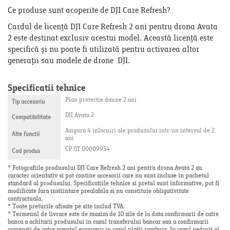
Ce produse sunt acoperite de DJI Care Refresh?
Cardul de licență DJI Care Refresh 2 ani pentru drona Avata
2 este destinat exclusiv acestui model. Această licență este
specifică și nu poate fi utilizată pentru activarea altor
generații sau modele de drone DJI.
Specificatii tehnice
Plan protectie daune 2 ani
Tip accesoriu
DJI Avata 2
Compatibilitate
Asigura 4 inlocuiri ale produsului intr-un interval de 2
Alte functii
ani
CP.QT.00009954
Cod produs
* Fotografiile produsului DJI Care Refresh 2 ani pentru drona Avata 2 au
caracter orientativ si pot contine accesorii care nu sunt incluse in pachetul
standard al produsului. Specificatiile tehnice si pretul sunt informative, pot fi
modificate fara instiintare prealabila si nu constituie obligativitate
contractuala.
* Toate preturile afisate pe site includ TVA.
* Termenul de livrare este de maxim de 10 zile de la data confirmarii de catre
banca a achitarii produsului in cazul transferului bancar sau a confirmarii