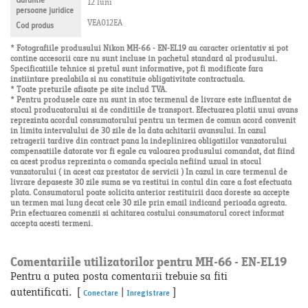
Garantie
12 luni
persoane juridice
VEA012EA
Cod produs
* Fotografiile produsului Nikon MH-66 - EN-EL19 au caracter orientativ si pot
contine accesorii care nu sunt incluse in pachetul standard al produsului.
Specificatiile tehnice si pretul sunt informative, pot fi modificate fara
instiintare prealabila si nu constituie obligativitate contractuala.
* Toate preturile afisate pe site includ TVA.
* Pentru produsele care nu sunt in stoc termenul de livrare este influentat de
stocul producatorului si de conditiile de transport. Efectuarea platii unui avans
reprezinta acordul consumatorului pentru un termen de comun acord convenit
in limita intervalului de 30 zile de la data achitarii avansului. In cazul
retragerii tardive din contract pana la indeplinirea obligatiilor vanzatorului
compensatiile datorate vor fi egale cu valoarea produsului comandat, dat fiind
ca acest produs reprezinta o comanda speciala nefiind uzual in stocul
vanzatorului ( in acest caz prestator de servicii ) In cazul in care termenul de
livrare depaseste 30 zile suma se va restitui in contul din care a fost efectuata
plata. Consumatorul poate solicita anterior restituirii daca doreste sa accepte
un termen mai lung decat cele 30 zile prin email indicand perioada agreata.
Prin efectuarea comenzii si achitarea costului consumatorul corect informat
accepta acesti termeni.
Comentariile utilizatorilor pentru MH-66 - EN-EL19
Pentru a putea posta comentarii trebuie sa fiti
autentificati. [
|
]
Conectare
Inregistrare