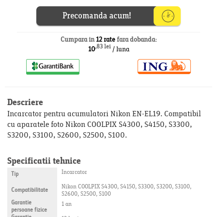
Cumpara in
12 rate
fara dobanda:
,83 lei
10
/ luna
Descriere
Incarcator pentru acumulatori Nikon EN-EL19. Compatibil
cu aparatele foto Nikon COOLPIX S4300, S4150, S3300,
S3200, S3100, S2600, S2500, S100.
Specificatii tehnice
Incarcator
Tip
Nikon COOLPIX S4300, S4150, S3300, S3200, S3100,
Compatibilitate
S2600, S2500, S100
Garantie
1 an
persoane fizice