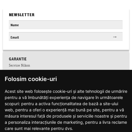
NEWSLETTER
GARANTIE
Service Nikon
Conditii service Nikon
Folosim cookie-uri
Facebook
Colectare CNP
Acest site web folosește cookie-uri și alte tehnologii de urmărire
Conditii de garantie
Contact
pentru a vă îmbunătăți experiența de navigare în următoarele
Informatii siguranta produse
scopuri:
pentru a activa funcționalitatea de bază a site-ului
Modalitati de plata si livrare
web
,
pentru a oferi o experiență mai bună pe site
,
pentru a vă
Notificari web push
măsura interesul față de produsele și serviciile noastre și pentru
Politica de confidentialitate
a personaliza interacțiunile de marketing
,
pentru a livra reclame
Politica de utilizare cookie-uri
care sunt mai relevante pentru dvs
.