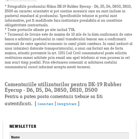
* Fotografiile produsului Nikon DK-19 Rubber Eyecup - D6, D5, D4, D850, D810,
D500 au caracter orientativ si pot contine accesorii care nu sunt incluse in
pachetul standard al produsului. Specificatiile tehnice si pretul sunt
informative, pot fi modificate fara instiintare prealabila si nu constituie
obligativitate contractuala.
* Toate preturile afisate pe site includ TVA.
* Termenul de livrare este de maxim de 10 zile de la data confirmarii de catre
banca a achitarii produsului in cazul transferului bancar sau a confirmarii
comenzii de catre agentul economic in cazul platii ramburs. In cazul nedorit al
unor intarzieri datorate transportatorului, a unui caz fortuit sau de forta
majora, situatii prevazute la art. 1351 Cod Civil consumatorul poate solicita
restituirea sumei achitate prin email sau apel telefonic si vom procesa in cel
mai scurt timp posibil. Prin efectuarea comenzii si achitarea costului
consumatorul corect informat accepta acesti termeni.
Comentariile utilizatorilor pentru DK-19 Rubber
Eyecup - D6, D5, D4, D850, D810, D500
Pentru a putea posta comentarii trebuie sa fiti
autentificati. [
|
]
Conectare
Inregistrare
NEWSLETTER