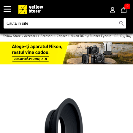
0
Yellow Store
>
Accesorii
>
Accesorii
>
Capace
>
Nikon DK-19 Rubber Eyecup - D6, D5, D4,
D850, D810, D500