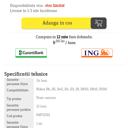
Disponibilitate stoc:
stoc limitat
Livrare în 1-3 zile lucrătoare
Cumpara in
12 rate
fara dobanda:
,00 lei
5
/ luna
Specificatii tehnice
Garantie
24 luni
persoane fizice
Nikon D6, D5, D4S, D4, D3, Df, D850, D810, D500
Compatibilitate
Vizor cauciuc
Tip produs
Garantie
12 luni
persoane juridice
FAF51501
Cod produs
Garantie
1 an
persoane fizice