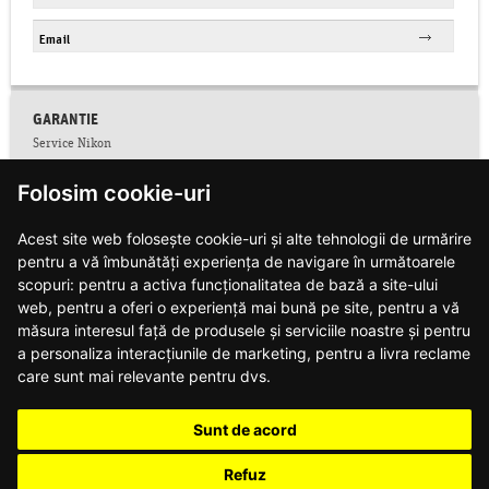
GARANTIE
Service Nikon
Conditii service Nikon
Folosim cookie-uri
Facebook
Colectare CNP
Acest site web folosește cookie-uri și alte tehnologii de urmărire
Conditii de garantie
Contact
pentru a vă îmbunătăți experiența de navigare în următoarele
Informatii siguranta produse
scopuri:
pentru a activa funcționalitatea de bază a site-ului
Modalitati de plata si livrare
web
,
pentru a oferi o experiență mai bună pe site
,
pentru a vă
Notificari web push
măsura interesul față de produsele și serviciile noastre și pentru
Politica de confidentialitate
a personaliza interacțiunile de marketing
,
pentru a livra reclame
Politica de utilizare cookie-uri
care sunt mai relevante pentru dvs
.
Regulament campanie DJI
Regulament campanie Nikon
Sunt de acord
Regulament campanie Nikon Z8
Regulament campanie obiective Z
Refuz
Retur produse (dreptul de retragere)