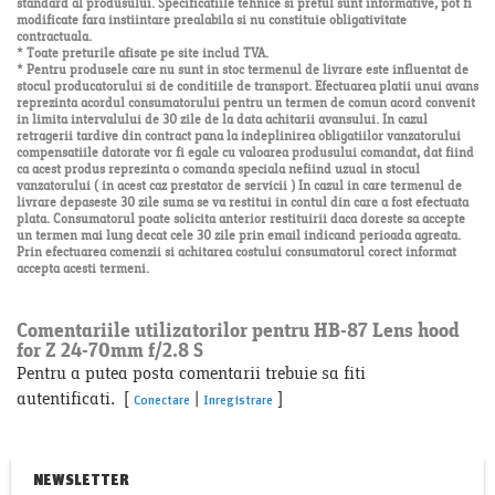
standard al produsului. Specificatiile tehnice si pretul sunt informative, pot fi
modificate fara instiintare prealabila si nu constituie obligativitate
contractuala.
* Toate preturile afisate pe site includ TVA.
* Pentru produsele care nu sunt in stoc termenul de livrare este influentat de
stocul producatorului si de conditiile de transport. Efectuarea platii unui avans
reprezinta acordul consumatorului pentru un termen de comun acord convenit
in limita intervalului de 30 zile de la data achitarii avansului. In cazul
retragerii tardive din contract pana la indeplinirea obligatiilor vanzatorului
compensatiile datorate vor fi egale cu valoarea produsului comandat, dat fiind
ca acest produs reprezinta o comanda speciala nefiind uzual in stocul
vanzatorului ( in acest caz prestator de servicii ) In cazul in care termenul de
livrare depaseste 30 zile suma se va restitui in contul din care a fost efectuata
plata. Consumatorul poate solicita anterior restituirii daca doreste sa accepte
un termen mai lung decat cele 30 zile prin email indicand perioada agreata.
Prin efectuarea comenzii si achitarea costului consumatorul corect informat
accepta acesti termeni.
Comentariile utilizatorilor pentru HB-87 Lens hood
for Z 24-70mm f/2.8 S
Pentru a putea posta comentarii trebuie sa fiti
autentificati. [
|
]
Conectare
Inregistrare
NEWSLETTER