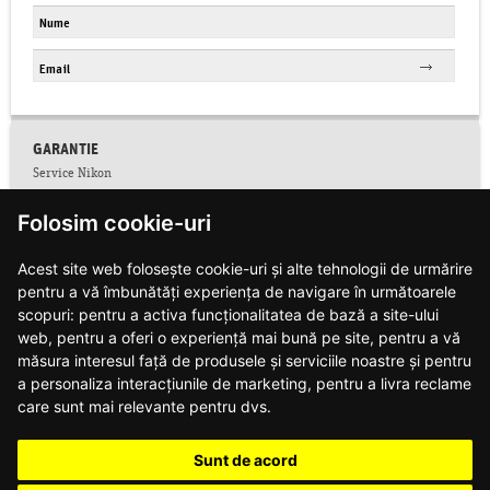
GARANTIE
Service Nikon
Conditii service Nikon
Folosim cookie-uri
Facebook
Colectare CNP
Acest site web folosește cookie-uri și alte tehnologii de urmărire
Conditii de garantie
Contact
pentru a vă îmbunătăți experiența de navigare în următoarele
Informatii siguranta produse
scopuri:
pentru a activa funcționalitatea de bază a site-ului
Modalitati de plata si livrare
web
,
pentru a oferi o experiență mai bună pe site
,
pentru a vă
Notificari web push
măsura interesul față de produsele și serviciile noastre și pentru
Politica de confidentialitate
a personaliza interacțiunile de marketing
,
pentru a livra reclame
Politica de utilizare cookie-uri
care sunt mai relevante pentru dvs
.
Regulament campanie DJI
Regulament campanie Nikon
Sunt de acord
Regulament campanie Nikon Z8