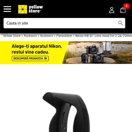
0
Yellow Store
>
Accesorii
>
Accesorii
>
Parasolare
>
Nikon HB-87 Lens hood for Z 24-70mm
f/2.8 S