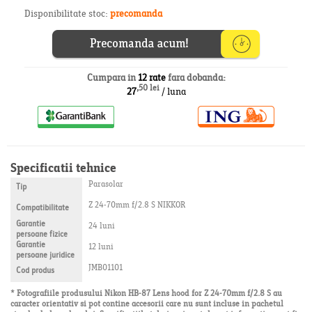
Disponibilitate stoc:
precomanda
Cumpara in
12 rate
fara dobanda:
,50 lei
27
/ luna
Specificatii tehnice
Parasolar
Tip
Z 24-70mm f/2.8 S NIKKOR
Compatibilitate
Garantie
24 luni
persoane fizice
Garantie
12 luni
persoane juridice
JMB01101
Cod produs
* Fotografiile produsului Nikon HB-87 Lens hood for Z 24-70mm f/2.8 S au
caracter orientativ si pot contine accesorii care nu sunt incluse in pachetul