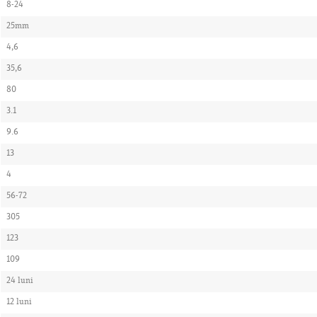
8-24
25mm
4,6
35,6
80
3.1
9.6
13
4
56-72
305
123
109
24 luni
12 luni