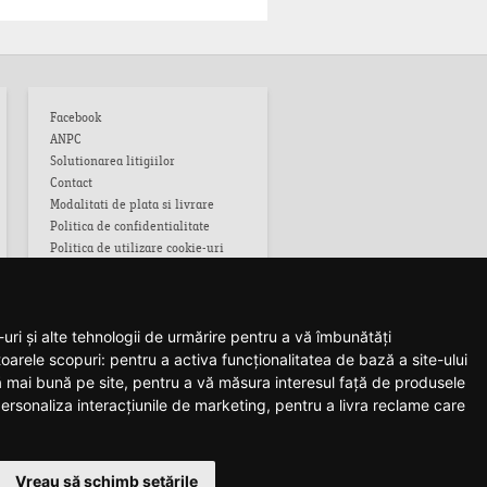
Facebook
ANPC
Solutionarea litigiilor
Contact
Modalitati de plata si livrare
Politica de confidentialitate
Politica de utilizare cookie-uri
Termeni si conditii
uri și alte tehnologii de urmărire pentru a vă îmbunătăți
toarele scopuri:
pentru a activa funcționalitatea de bază a site-ului
ă mai bună pe site
,
pentru a vă măsura interesul față de produsele
 personaliza interacțiunile de marketing
,
pentru a livra reclame care
Vreau să schimb setările