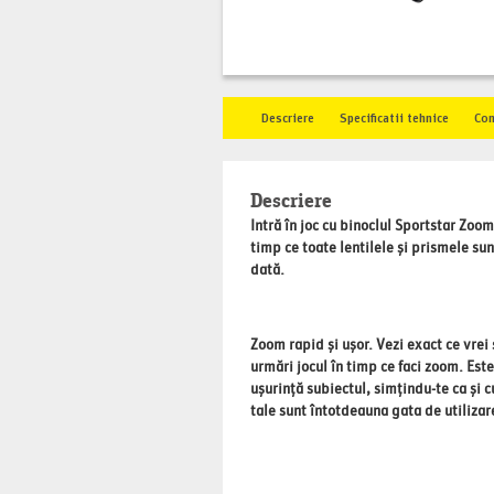
Descriere
Specificatii tehnice
Co
Descriere
Intră în joc cu binoclul Sportstar Zoo
timp ce toate lentilele și prismele su
dată.
Zoom rapid și ușor.
Vezi exact ce vrei
urmări jocul în timp ce faci zoom. Este
ușurință subiectul, simțindu-te ca și c
tale sunt întotdeauna gata de utiliza