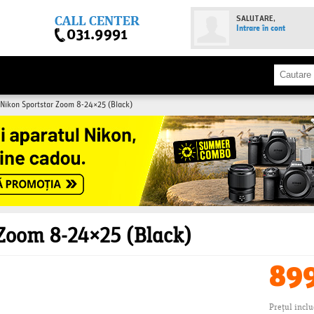
SALUTARE,
Intrare în cont
 Nikon Sportstar Zoom 8-24×25 (Black)
 Zoom 8-24×25 (Black)
89
Prețul incl