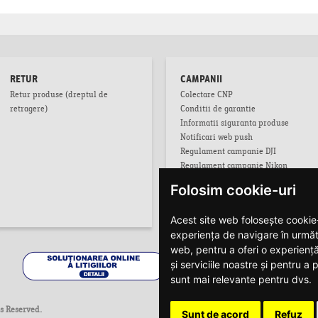
RETUR
CAMPANII
Retur produse (dreptul de
Colectare CNP
retragere)
Conditii de garantie
Informatii siguranta produse
Notificari web push
Regulament campanie DJI
Regulament campanie Nikon
Regulament campanie Nikon Z8
Folosim cookie-uri
Regulament campanie obiective Z
Acest site web folosește cookie-
experiența de navigare în urmă
web
,
pentru a oferi o experienț
și serviciile noastre și pentru a
sunt mai relevante pentru dvs
.
ts Reserved.
Sunt de acord
Refuz