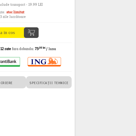
clude transport - 19.99 LEI
ate:
stoc limitat
-3 zile lucrătoare
,00 lei
n
12 rate
fara dobanda:
75
/ luna
SCRIERE
SPECIFICAȚII TEHNICE