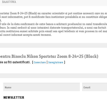
BAA870WA
ortstar Zoom 8-24×25 (Black) au caracter orientativ si pot contine accesorii care nu s
l sunt informative, pot fi modificate fara instiintare prealabila si nu constituie obliga
A.
zile de la data confirmarii de catre banca a achitarii produsului in cazul transferul
urs. In cazul nedorit al unor intarzieri datorate transportatorului, a unui caz fortuit 
icita restituirea sumei achitate prin email sau apel telefonic si vom procesa in cel mai
ul corect informat accepta acesti termeni.
 pentru Binoclu Nikon Sportstar Zoom 8-24×25 (Black)
 sa fiti autentificati. [
|
]
Conectare
Inregistrare
NEWSLETTER