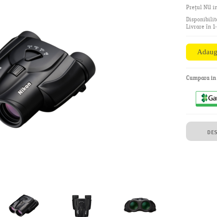
Prețul NU in
Disponibilit
Livrare în 1
Cumpara i
DE