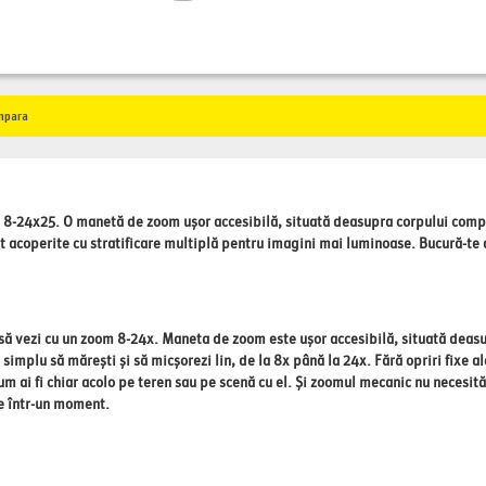
mpara
m 8-24x25.
O manetă de zoom ușor accesibilă, situată deasupra corpului compact
nt acoperite cu stratificare multiplă pentru imagini mai luminoase. Bucură-te
 să vezi cu un zoom 8-24x. Maneta de zoom este ușor accesibilă, situată deasup
 simplu să mărești și să micșorezi lin, de la 8x până la 24x. Fără opriri fixe al
um ai fi chiar acolo pe teren sau pe scenă cu el. Și zoomul mecanic nu necesită
re într-un moment.