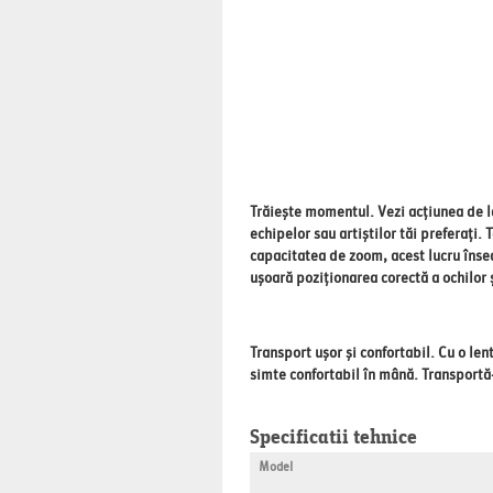
Trăiește momentul
. Vezi acțiunea de 
echipelor sau artiștilor tăi preferați
capacitatea de zoom, acest lucru însea
ușoară poziționarea corectă a ochilor 
Transport ușor și confortabil.
Cu o len
simte confortabil în mână. Transportă-l
Specificatii tehnice
Model