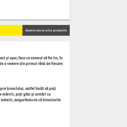
Anunta-ma la orice promotie
 și ușor, face ca zoomul să fie lin, în
 de o vedere din primul rând de fiecare
ra binoclului, astfel încât să poți
e măririi, poți găsi și urmări cu
 baterii, asigurându-te că binoclurile