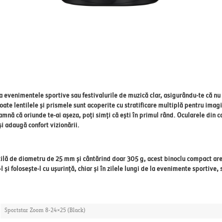
la evenimentele sportive sau festivalurile de muzică clar, asigurându-te că nu
. Toate lentilele și prismele sunt acoperite cu stratificare multiplă pentru im
mnă că oriunde te-ai așeza, poți simți că ești în primul rând. Ocularele din ca
și adaugă confort vizionării.
tilă de diametru de 25 mm și cântărind doar 305 g, acest binoclu compact are 
 și folosește-l cu ușurință, chiar și în zilele lungi de la evenimente sportive,
Sportstar Zoom 8-24×25 (Black)