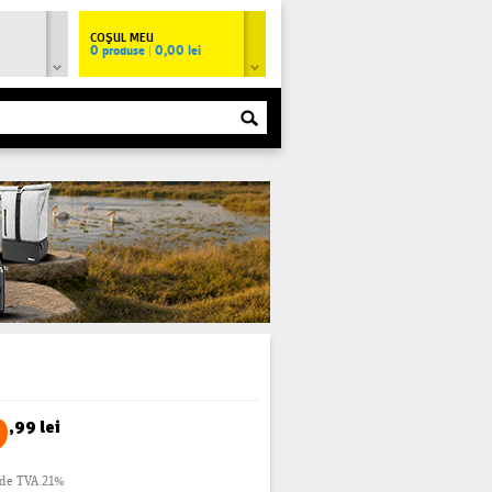
COŞUL MEU
0 produse
|
0,00 lei
9
,99 lei
ude TVA 21%