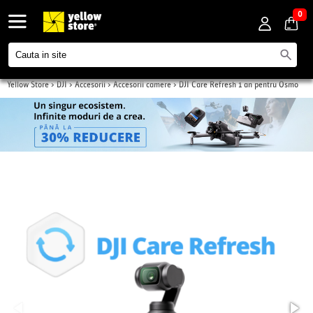
0
Yellow Store
>
DJI
>
Accesorii
>
Accesorii camere
>
DJI Care Refresh 1 an pentru Osmo
Pocket 3