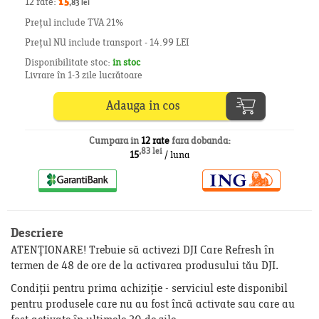
12 rate:
15
,83 lei
Prețul include TVA 21%
Prețul NU include transport - 14.99 LEI
Disponibilitate stoc:
in stoc
Livrare în 1-3 zile lucrătoare
Cumpara in
12 rate
fara dobanda:
,83 lei
15
/ luna
Descriere
ATENȚIONARE! Trebuie să activezi DJI Care Refresh în
termen de 48 de ore de la activarea produsului tău DJI.
Condiții pentru prima achiziție - serviciul este disponibil
pentru produsele care nu au fost încă activate sau care au