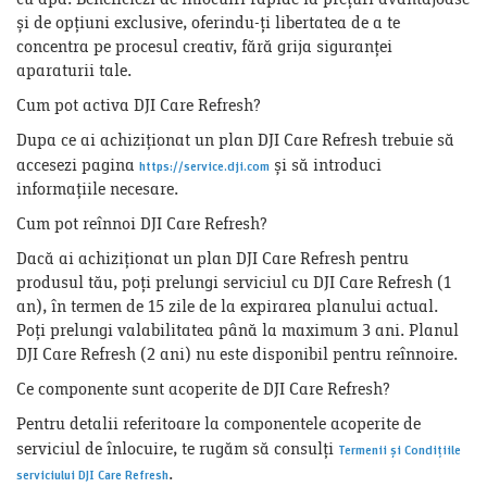
și de opțiuni exclusive, oferindu-ți libertatea de a te
concentra pe procesul creativ, fără grija siguranței
aparaturii tale.
Cum pot activa DJI Care Refresh?
Dupa ce ai achiziționat un plan DJI Care Refresh trebuie să
accesezi pagina
și să introduci
https://service.dji.com
informațiile necesare.
Cum pot reînnoi DJI Care Refresh?
Dacă ai achiziționat un plan DJI Care Refresh pentru
produsul tău, poți prelungi serviciul cu DJI Care Refresh (1
an), în termen de 15 zile de la expirarea planului actual.
Poți prelungi valabilitatea până la maximum 3 ani. Planul
DJI Care Refresh (2 ani) nu este disponibil pentru reînnoire.
Ce componente sunt acoperite de DJI Care Refresh?
Pentru detalii referitoare la componentele acoperite de
serviciul de înlocuire, te rugăm să consulți
Termenii și Condițiile
.
serviciului DJI Care Refresh