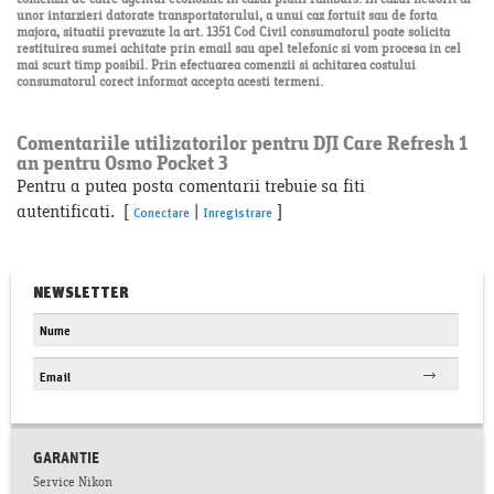
comenzii de catre agentul economic in cazul platii ramburs. In cazul nedorit al
unor intarzieri datorate transportatorului, a unui caz fortuit sau de forta
majora, situatii prevazute la art. 1351 Cod Civil consumatorul poate solicita
restituirea sumei achitate prin email sau apel telefonic si vom procesa in cel
mai scurt timp posibil. Prin efectuarea comenzii si achitarea costului
consumatorul corect informat accepta acesti termeni.
Comentariile utilizatorilor pentru DJI Care Refresh 1
an pentru Osmo Pocket 3
Pentru a putea posta comentarii trebuie sa fiti
autentificati. [
|
]
Conectare
Inregistrare
NEWSLETTER
GARANTIE
Service Nikon