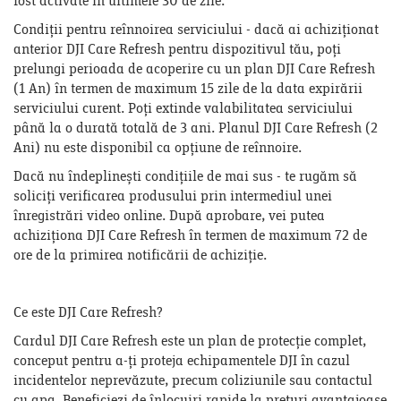
fost activate în ultimele 30 de zile.
Condiții pentru reînnoirea serviciului - dacă ai achiziționat
anterior DJI Care Refresh pentru dispozitivul tău, poți
prelungi perioada de acoperire cu un plan DJI Care Refresh
(1 An) în termen de maximum 15 zile de la data expirării
serviciului curent. Poți extinde valabilitatea serviciului
până la o durată totală de 3 ani. Planul DJI Care Refresh (2
Ani) nu este disponibil ca opțiune de reînnoire.
Dacă nu îndeplinești condițiile de mai sus - te rugăm să
soliciți verificarea produsului prin intermediul unei
înregistrări video online. După aprobare, vei putea
achiziționa DJI Care Refresh în termen de maximum 72 de
ore de la primirea notificării de achiziție.
Ce este DJI Care Refresh?
Cardul DJI Care Refresh este un plan de protecție complet,
conceput pentru a-ți proteja echipamentele DJI în cazul
incidentelor neprevăzute, precum coliziunile sau contactul
cu apa. Beneficiezi de înlocuiri rapide la prețuri avantajoase