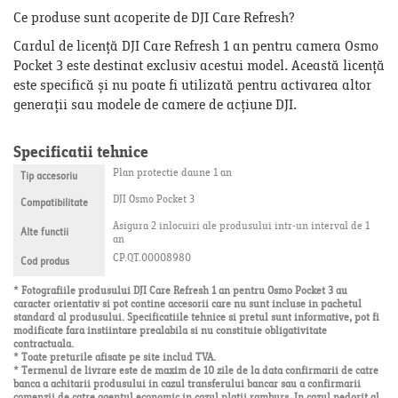
Ce produse sunt acoperite de DJI Care Refresh?
Cardul de licență DJI Care Refresh 1 an pentru camera Osmo
Pocket 3 este destinat exclusiv acestui model. Această licență
este specifică și nu poate fi utilizată pentru activarea altor
generații sau modele de camere de acțiune DJI.
Specificatii tehnice
Plan protectie daune 1 an
Tip accesoriu
DJI Osmo Pocket 3
Compatibilitate
Asigura 2 inlocuiri ale produsului intr-un interval de 1
Alte functii
an
CP.QT.00008980
Cod produs
* Fotografiile produsului DJI Care Refresh 1 an pentru Osmo Pocket 3 au
caracter orientativ si pot contine accesorii care nu sunt incluse in pachetul
standard al produsului. Specificatiile tehnice si pretul sunt informative, pot fi
modificate fara instiintare prealabila si nu constituie obligativitate
contractuala.
* Toate preturile afisate pe site includ TVA.
* Termenul de livrare este de maxim de 10 zile de la data confirmarii de catre
banca a achitarii produsului in cazul transferului bancar sau a confirmarii