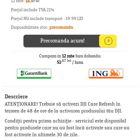
12 rate:
51
,67 lei
Prețul include TVA 21%
Prețul NU include transport - 19.99 LEI
Disponibilitate stoc:
precomanda
Cumpara in
12 rate
fara dobanda:
,67 lei
51
/ luna
Descriere
ATENȚIONARE! Trebuie să activezi DJI Care Refresh în
termen de 48 de ore de la activarea produsului tău DJI.
Condiții pentru prima achiziție - serviciul este disponibil
pentru produsele care nu au fost încă activate sau care au
fost activate în ultimele 30 de zile.