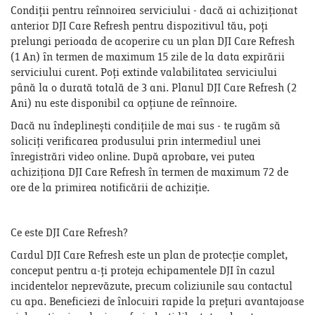
Condiții pentru reînnoirea serviciului - dacă ai achiziționat
anterior DJI Care Refresh pentru dispozitivul tău, poți
prelungi perioada de acoperire cu un plan DJI Care Refresh
(1 An) în termen de maximum 15 zile de la data expirării
serviciului curent. Poți extinde valabilitatea serviciului
până la o durată totală de 3 ani. Planul DJI Care Refresh (2
Ani) nu este disponibil ca opțiune de reînnoire.
Dacă nu îndeplinești condițiile de mai sus - te rugăm să
soliciți verificarea produsului prin intermediul unei
înregistrări video online. După aprobare, vei putea
achiziționa DJI Care Refresh în termen de maximum 72 de
ore de la primirea notificării de achiziție.
Ce este DJI Care Refresh?
Cardul DJI Care Refresh este un plan de protecție complet,
conceput pentru a-ți proteja echipamentele DJI în cazul
incidentelor neprevăzute, precum coliziunile sau contactul
cu apa. Beneficiezi de înlocuiri rapide la prețuri avantajoase