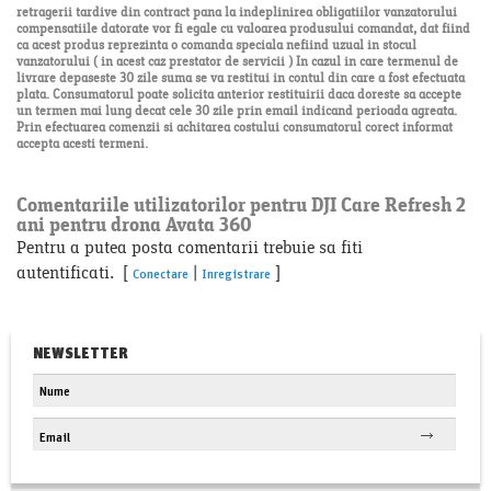
retragerii tardive din contract pana la indeplinirea obligatiilor vanzatorului
compensatiile datorate vor fi egale cu valoarea produsului comandat, dat fiind
ca acest produs reprezinta o comanda speciala nefiind uzual in stocul
vanzatorului ( in acest caz prestator de servicii ) In cazul in care termenul de
livrare depaseste 30 zile suma se va restitui in contul din care a fost efectuata
plata. Consumatorul poate solicita anterior restituirii daca doreste sa accepte
un termen mai lung decat cele 30 zile prin email indicand perioada agreata.
Prin efectuarea comenzii si achitarea costului consumatorul corect informat
accepta acesti termeni.
Comentariile utilizatorilor pentru DJI Care Refresh 2
ani pentru drona Avata 360
Pentru a putea posta comentarii trebuie sa fiti
autentificati. [
|
]
Conectare
Inregistrare
NEWSLETTER