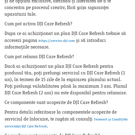
și de opțiuni exclusive, oferindu-ți libertatea de a te
concentra pe procesul creativ, fără grija siguranței
aparaturii tale.
Cum pot activa DJI Care Refresh?
Dupa ce ai achiziționat un plan DJI Care Refresh trebuie să
accesezi pagina
și să introduci
https://service.dji.com
informațiile necesare.
Cum pot reînnoi DJI Care Refresh?
Dacă ai achiziționat un plan DJI Care Refresh pentru
produsul tău, poți prelungi serviciul cu DJI Care Refresh (1
an), în termen de 15 zile de la expirarea planului actual.
Poți prelungi valabilitatea până la maximum 3 ani. Planul
DJI Care Refresh (2 ani) nu este disponibil pentru reînnoire.
Ce componente sunt acoperite de DJI Care Refresh?
Pentru detalii referitoare la componentele acoperite de
serviciul de înlocuire, te rugăm să consulți
Termenii și Condițiile
.
serviciului DJI Care Refresh