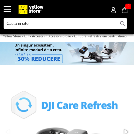
0
Yellow Store
>
DJI
>
Accesorii
>
Accesorii drone
>
DJI Care Refresh 2 ani pentru drona
Avata 360