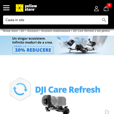
0
Yellow Store
>
DJI
>
Accesorii
>
Accesorii stabilizatoare
>
DJI Care Refresh 2 ani pentru
stabilizatorul RS 5