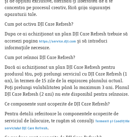
și de opțiuni exclusive, oferindu-ți libertatea de a te
concentra pe procesul creativ, fără grija siguranței
aparaturii tale.
Cum pot activa DJI Care Refresh?
Dupa ce ai achiziționat un plan DJI Care Refresh trebuie să
accesezi pagina
și să introduci
https://service.dji.com
informațiile necesare.
Cum pot reînnoi DJI Care Refresh?
Dacă ai achiziționat un plan DJI Care Refresh pentru
produsul tău, poți prelungi serviciul cu DJI Care Refresh (1
an), în termen de 15 zile de la expirarea planului actual.
Poți prelungi valabilitatea până la maximum 3 ani. Planul
DJI Care Refresh (2 ani) nu este disponibil pentru reînnoire.
Ce componente sunt acoperite de DJI Care Refresh?
Pentru detalii referitoare la componentele acoperite de
serviciul de înlocuire, te rugăm să consulți
Termenii și Condițiile
.
serviciului DJI Care Refresh