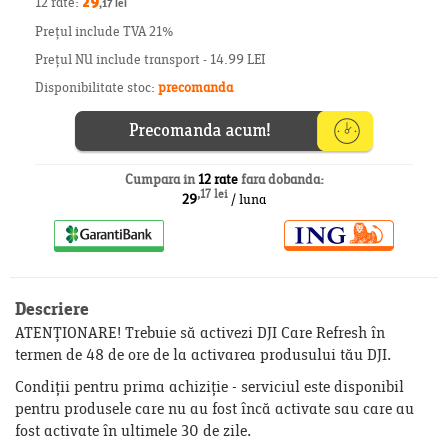
12 rate:
29
,17 lei
Prețul include TVA 21%
Prețul NU include transport - 14.99 LEI
Disponibilitate stoc:
precomanda
Cumpara in
12 rate
fara dobanda:
,17 lei
29
/ luna
Descriere
ATENȚIONARE! Trebuie să activezi DJI Care Refresh în
termen de 48 de ore de la activarea produsului tău DJI.
Condiții pentru prima achiziție - serviciul este disponibil
pentru produsele care nu au fost încă activate sau care au
fost activate în ultimele 30 de zile.