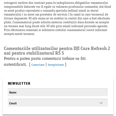
retragerii tardive din contract pana la indeplinirea obligatiilor vanzatorului
compensatiile datorate vor fi egale cu valoarea produsului comandat, dat fiind
ca acest produs reprezinta o comanda speciala nefiind uzual in stocul
vanzatorului ( in acest caz prestator de servicii ) In cazul in care termenul de
livrare depaseste 30 zile suma se va restitui in contul din care a fost efectuata
plata. Consumatorul poate solicita anterior restituirii daca doreste sa accepte
un termen mai lung decat cele 30 zile prin email indicand perioada agreata.
Prin efectuarea comenzii si achitarea costului consumatorul corect informat
accepta acesti termeni.
Comentariile utilizatorilor pentru DJI Care Refresh 2
ani pentru stabilizatorul RS 5
Pentru a putea posta comentarii trebuie sa fiti
autentificati. [
|
]
Conectare
Inregistrare
NEWSLETTER