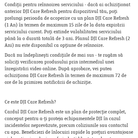
Condiții pentru reînnoirea serviciului - dacă ai achiziționat
anterior DJI Care Refresh pentru dispozitivul tău, poți
prelungi perioada de acoperire cu un plan DJI Care Refresh
(1 An) în termen de maximum 15 zile de la data expirării
serviciului curent. Poți extinde valabilitatea serviciului
până la o durată totală de 3 ani. Planul DJI Care Refresh (2
Ani) nu este disponibil ca opțiune de reînnoire.
Dacă nu îndeplinești condițiile de mai sus - te rugăm să
soliciți verificarea produsului prin intermediul unei
înregistrări video online. După aprobare, vei putea
achiziționa DJI Care Refresh în termen de maximum 72 de
ore de la primirea notificării de achiziție.
Ce este DJI Care Refresh?
Cardul DJI Care Refresh este un plan de protecție complet,
conceput pentru a-ți proteja echipamentele DJI în cazul
incidentelor neprevăzute, precum coliziunile sau contactul
cu apa. Beneficiezi de înlocuiri rapide la prețuri avantajoase