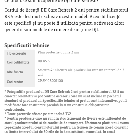
Ce produse sunt acoperite de DJI Care Refresh?
Cardul de licență DJI Care Refresh 2 ani pentru stabilizatorul
RS 5 este destinat exclusiv acestui model. Această licență
este specifică și nu poate fi utilizată pentru activarea altor
generații sau modele de camere de acțiune DJI.
Specificatii tehnice
Plan protectie daune 2 ani
Tip accesoriu
DJI RS 5
Compatibilitate
Asigura 4 inlocuiri ale produsului intr-un interval de 2
Alte functii
ani
CP.SH.CR001100
Cod produs
* Fotografiile produsului DJI Care Refresh 2 ani pentru stabilizatorul RS 5 au
caracter orientativ si pot contine accesorii care nu sunt incluse in pachetul
standard al produsului. Specificatiile tehnice si pretul sunt informative, pot fi
modificate fara instiintare prealabila si nu constituie obligativitate
contractuala.
* Toate preturile afisate pe site includ TVA.
* Pentru produsele care nu sunt in stoc termenul de livrare este influentat de
stocul producatorului si de conditiile de transport. Efectuarea platii unui avans
reprezinta acordul consumatorului pentru un termen de comun acord convenit
in limita intervalului de 30 zile de la data achitarii avansului. In cazul