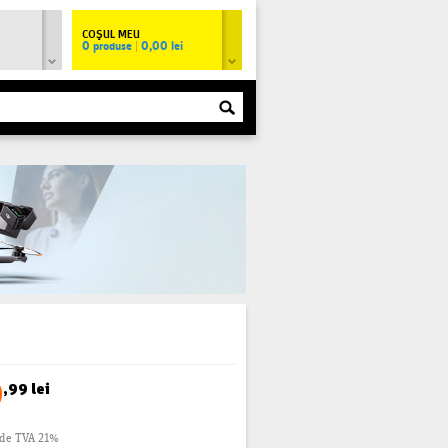
COŞUL MEU
0 produse
|
0,00 lei
9
,99 lei
ude TVA 21%