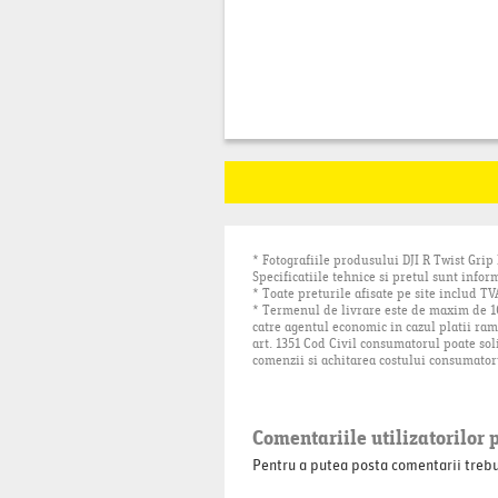
* Fotografiile produsului DJI R Twist Grip
Specificatiile tehnice si pretul sunt inform
* Toate preturile afisate pe site includ TV
* Termenul de livrare este de maxim de 10 
catre agentul economic in cazul platii ramb
art. 1351 Cod Civil consumatorul poate sol
comenzii si achitarea costului consumator
Comentariile utilizatorilor 
Pentru a putea posta comentarii trebuie