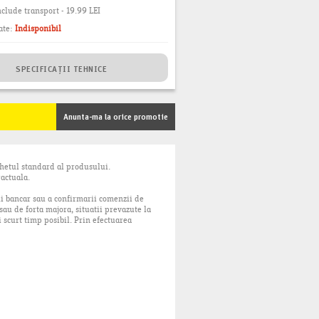
clude transport - 19.99 LEI
ate:
Indisponibil
SPECIFICAȚII TEHNICE
Anunta-ma la orice promotie
chetul standard al produsului.
ractuala.
ui bancar sau a confirmarii comenzii de
sau de forta majora, situatii prevazute la
 scurt timp posibil. Prin efectuarea