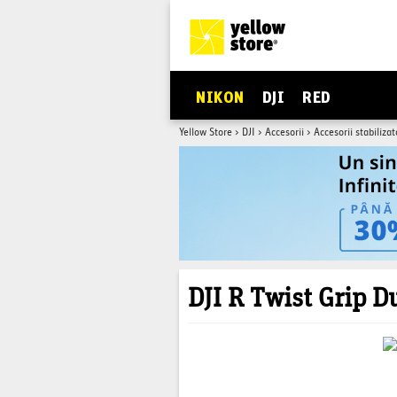
NIKON
DJI
RED
Yellow Store
>
DJI
>
Accesorii
>
Accesorii stabiliza
DJI R Twist Grip D