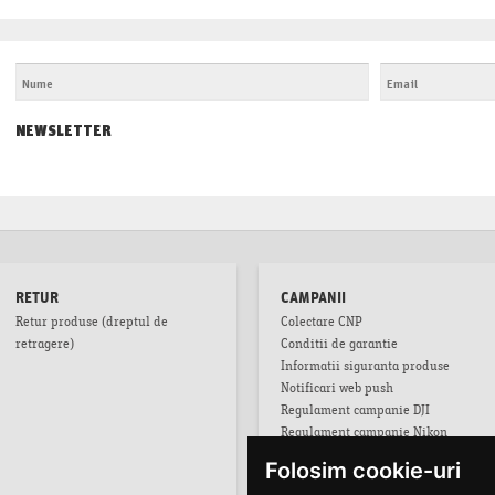
NEWSLETTER
RETUR
CAMPANII
Retur produse (dreptul de
Colectare CNP
retragere)
Conditii de garantie
Informatii siguranta produse
Notificari web push
Regulament campanie DJI
Regulament campanie Nikon
Regulament campanie Nikon Z8
Folosim cookie-uri
Regulament campanie obiective Z