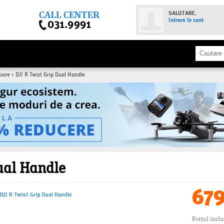
SALUTARE,
Intrare în cont
toare
>
DJI R Twist Grip Dual Handle
ual Handle
67
Prețul incl