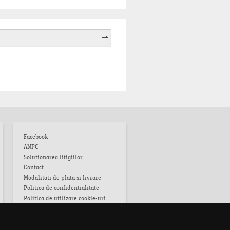
Facebook
ANPC
Solutionarea litigiilor
Contact
Modalitati de plata si livrare
Politica de confidentialitate
Politica de utilizare cookie-uri
Termeni si conditii