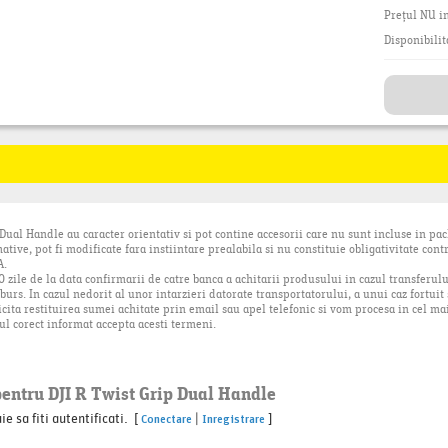
Prețul NU in
Disponibilit
 Dual Handle au caracter orientativ si pot contine accesorii care nu sunt incluse in pa
ative, pot fi modificate fara instiintare prealabila si nu constituie obligativitate cont
A.
zile de la data confirmarii de catre banca a achitarii produsului in cazul transferul
urs. In cazul nedorit al unor intarzieri datorate transportatorului, a unui caz fortuit 
icita restituirea sumei achitate prin email sau apel telefonic si vom procesa in cel mai
ul corect informat accepta acesti termeni.
pentru DJI R Twist Grip Dual Handle
 sa fiti autentificati. [
|
]
Conectare
Inregistrare