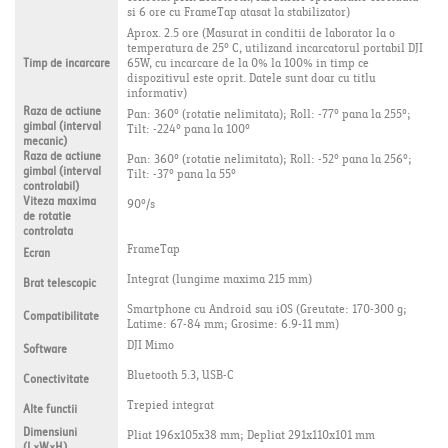
si 6 ore cu FrameTap atasat la stabilizator)
Aprox. 2.5 ore (Masurat in conditii de laborator la o
temperatura de 25° C, utilizand incarcatorul portabil DJI
Timp de incarcare
65W, cu incarcare de la 0% la 100% in timp ce
dispozitivul este oprit. Datele sunt doar cu titlu
informativ)
Raza de actiune
Pan: 360° (rotatie nelimitata); Roll: -77° pana la 255°;
gimbal (interval
Tilt: -224° pana la 100°
mecanic)
Raza de actiune
Pan: 360° (rotatie nelimitata); Roll: -52° pana la 256°;
gimbal (interval
Tilt: -37° pana la 55°
controlabil)
Viteza maxima
90°/s
de rotatie
controlata
FrameTap
Ecran
Integrat (lungime maxima 215 mm)
Brat telescopic
Smartphone cu Android sau iOS (Greutate: 170-300 g;
Compatibilitate
Latime: 67-84 mm; Grosime: 6.9-11 mm)
DJI Mimo
Software
Bluetooth 5.3, USB-C
Conectivitate
Trepied integrat
Alte functii
Dimensiuni
Pliat 196x105x38 mm; Depliat 291x110x101 mm