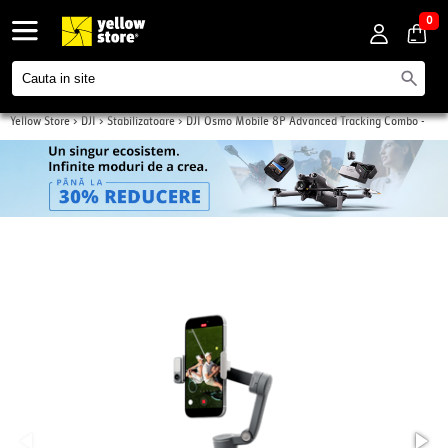
0
Yellow Store
>
DJI
>
Stabilizatoare
>
DJI Osmo Mobile 8P Advanced Tracking Combo -
Stabilizator smartphone