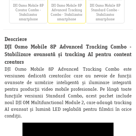
DJI Osmo Mobile 8P
DJI Osmo Mobile 8P
DJI Osmo Mobile 8P
Creator Combo -
Advanced Tracking
Standard Combo -
Stabilizator
Combo - Stabilizator
Stabilizator
smartphone
smartphone
smartphone
Descriere
DJI Osmo Mobile 8P Advanced Tracking Combo -
Stabilizare avansată și tracking AI pentru content
creators
DJI Osmo Mobile 8P Advanced Tracking Combo este
versiunea dedicată creatorilor care au nevoie de funcții
avansate de urmărire inteligentă și iluminare integrată
pentru producții video mobile profesionale. Pe lângă toate
funcțiile versiunii Standard Combo, acest pachet include
noul DJI OM Multifunctional Module 2, care adaugă tracking
AI avansat și lumină LED reglabilă pentru filmări în orice
condiții.