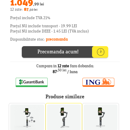
1.049
,99 lei
12 rate:
87
,50 lei
Prețul include TVA 21%
Prețul NU include transport - 19.99 LEI
Prețul NU include DEEE - 1.45 LEI (TVA inclus)
Disponibilitate stoc:
precomanda
Cumpara in
12 rate
fara dobanda:
,50 lei
87
/ luna
Produse similare