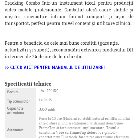
Tracking Combo într-un instrument ideal pentru producții
video mobile profesionale. Gimbalul oferă cadre stabile și
mișcări cinematice într-un format compact și ușor de
transportat, perfect pentru travel content și utilizare zilnică.
Pentru a beneficia de cele mai bune condiții (garanție,
actualizări și suport), recomandăm activarea produsului DJI
în termen de 24 de ore de la achiziție.
>> CLICK AICI PENTRU MANUALUL DE UTILIZARE!
Specificatii tehnice
1/4"-20 UNC
Porturi
Li-Po 1S
Tip acumulator
Capacitate
3350 mAh
acumulator
Pana la 10 ore (Masurat cu stabilizatorul echilibrat, aflat
intr-o stare plana si stationara, utilizand doar Osmo
FrameTap si fara accesorii suplimentare. Testul a
Autonomie
constat in 4 ore cu FrameTap detasat de gimbal -
conectat prin Bluetooth, fara nicio operatiune efectuata