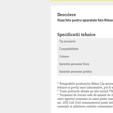
Descriere
Husa foto pentru aparatele foto Niko
Specificatii tehnice
Tip accesoriu
Compatibilitate
Culoare
Garantie persoane fizice
Garantie persoane juridice
* Fotografiile produsului Nikon L2x series 
tehnice si pretul sunt informative, pot fi 
* Toate preturile afisate pe site includ TV
* Termenul de livrare este de maxim de 10 
catre agentul economic in cazul platii ramb
art. 1351 Cod Civil consumatorul poate sol
comenzii si achitarea costului consumator