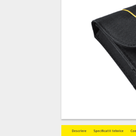
Descriere
Specificatii tehnice
Co