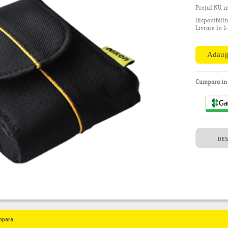
Prețul NU in
Disponibilit
Livrare în 1
Cumpara i
DE
mpara