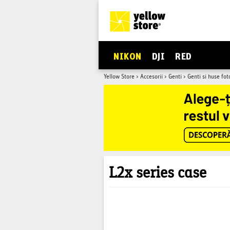
NIKON
DJI
RED
Yellow Store
>
Accesorii
>
Genti
>
Genti si huse fot
L2x series case