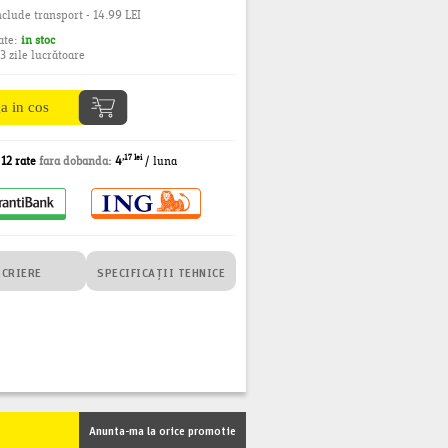
clude transport - 14.99 LEI
ate:
in stoc
-3 zile lucrătoare
,17 lei
n
12 rate
fara dobanda:
4
/ luna
SCRIERE
SPECIFICAȚII TEHNICE
Anunta-ma la orice promotie