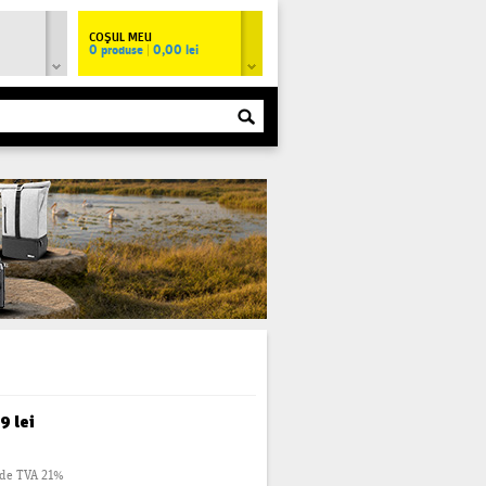
COŞUL MEU
0 produse
|
0,00 lei
9 lei
ude TVA 21%