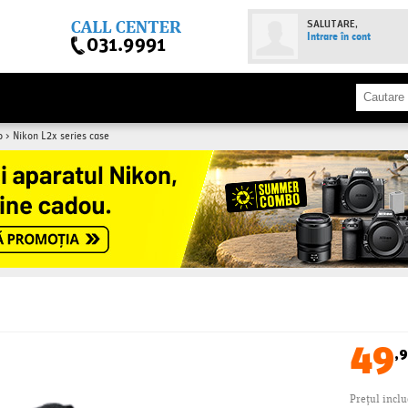
SALUTARE,
Intrare în cont
o
>
Nikon L2x series case
49
,9
Prețul incl