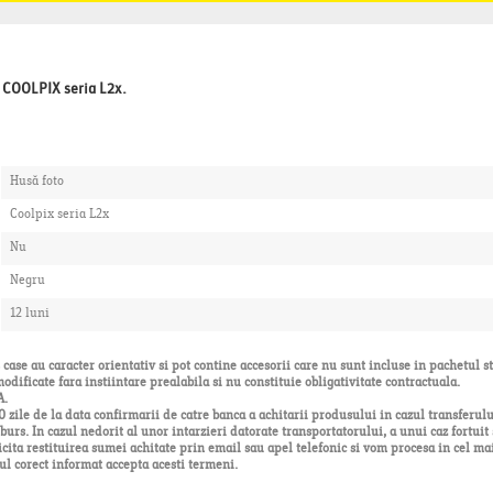
n COOLPIX seria L2x.
Husă foto
Coolpix seria L2x
Nu
Negru
12 luni
case au caracter orientativ si pot contine accesorii care nu sunt incluse in pachetul s
modificate fara instiintare prealabila si nu constituie obligativitate contractuala.
A.
zile de la data confirmarii de catre banca a achitarii produsului in cazul transferul
urs. In cazul nedorit al unor intarzieri datorate transportatorului, a unui caz fortuit 
icita restituirea sumei achitate prin email sau apel telefonic si vom procesa in cel mai
ul corect informat accepta acesti termeni.