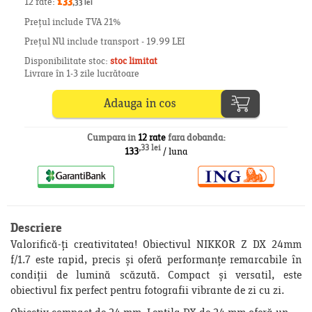
12 rate:
133
,33 lei
Prețul include TVA 21%
Prețul NU include transport - 19.99 LEI
Disponibilitate stoc:
stoc limitat
Livrare în 1-3 zile lucrătoare
Cumpara in
12 rate
fara dobanda:
,33 lei
133
/ luna
Descriere
Valorifică-ți creativitatea! Obiectivul NIKKOR Z DX 24mm
f/1.7 este rapid, precis și oferă performanțe remarcabile în
condiții de lumină scăzută. Compact și versatil, este
obiectivul fix perfect pentru fotografii vibrante de zi cu zi.