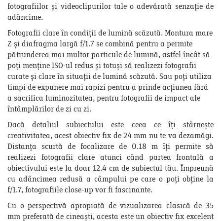
fotografiilor și videoclipurilor tale o adevărată senzație de
adâncime.
Fotografii clare în condiții de lumină scăzută. Montura mare
Z și diafragma largă f/1.7 se combină pentru a permite
pătrunderea mai multor particule de lumină, astfel încât să
poți menține ISO-ul redus și totuși să realizezi fotografii
curate și clare în situații de lumină scăzută. Sau poți utiliza
timpi de expunere mai rapizi pentru a prinde acțiunea fără
a sacrifica luminozitatea, pentru fotografii de impact ale
întâmplărilor de zi cu zi.
Dacă detaliul subiectului este ceea ce îți stârnește
creativitatea, acest obiectiv fix de 24 mm nu te va dezamăgi.
Distanța scurtă de focalizare de 0.18 m îți permite să
realizezi fotografii clare atunci când partea frontală a
obiectivului este la doar 12.4 cm de subiectul tău. Împreună
cu adâncimea redusă a câmpului pe care o poți obține la
f/1.7, fotografiile close-up vor fi fascinante.
Cu o perspectivă apropiată de vizualizarea clasică de 35
mm preferată de cineaști, acesta este un obiectiv fix excelent