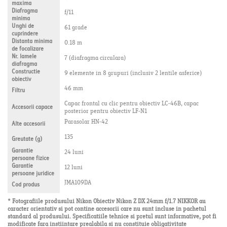
maxima
Diafragma
f/11
minima
Unghi de
61 grade
cuprindere
Distanta minima
0.18 m
de focalizare
Nr. lamele
7 (diafragma circulara)
diafragma
Constructie
9 elemente in 8 grupuri (inclusiv 2 lentile asferice)
obiectiv
46 mm
Filtru
Capac frontal cu clic pentru obiectiv LC-46B, capac
Accesorii capace
posterior pentru obiectiv LF-N1
Parasolar HN-42
Alte accesorii
135
Greutate (g)
Garantie
24 luni
persoane fizice
Garantie
12 luni
persoane juridice
JMA109DA
Cod produs
* Fotografiile produsului Nikon Obiectiv Nikon Z DX 24mm f/1.7 NIKKOR au
caracter orientativ si pot contine accesorii care nu sunt incluse in pachetul
standard al produsului. Specificatiile tehnice si pretul sunt informative, pot fi
modificate fara instiintare prealabila si nu constituie obligativitate