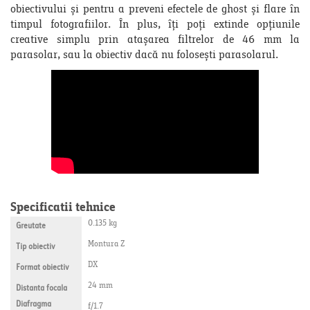
obiectivului și pentru a preveni efectele de ghost și flare în
timpul fotografiilor. În plus, îți poți extinde opțiunile
creative simplu prin atașarea filtrelor de 46 mm la
parasolar, sau la obiectiv dacă nu folosești parasolarul.
Specificatii tehnice
0.135 kg
Greutate
Montura Z
Tip obiectiv
DX
Format obiectiv
24 mm
Distanta focala
Diafragma
f/1.7