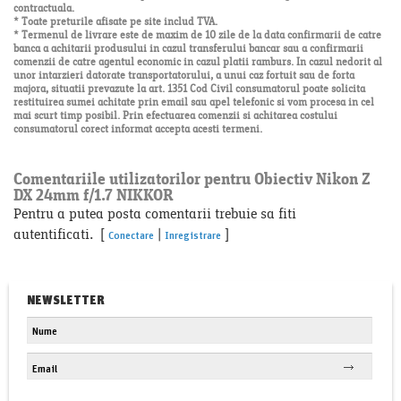
contractuala.
* Toate preturile afisate pe site includ TVA.
* Termenul de livrare este de maxim de 10 zile de la data confirmarii de catre
banca a achitarii produsului in cazul transferului bancar sau a confirmarii
comenzii de catre agentul economic in cazul platii ramburs. In cazul nedorit al
unor intarzieri datorate transportatorului, a unui caz fortuit sau de forta
majora, situatii prevazute la art. 1351 Cod Civil consumatorul poate solicita
restituirea sumei achitate prin email sau apel telefonic si vom procesa in cel
mai scurt timp posibil. Prin efectuarea comenzii si achitarea costului
consumatorul corect informat accepta acesti termeni.
Comentariile utilizatorilor pentru Obiectiv Nikon Z
DX 24mm f/1.7 NIKKOR
Pentru a putea posta comentarii trebuie sa fiti
autentificati. [
|
]
Conectare
Inregistrare
NEWSLETTER