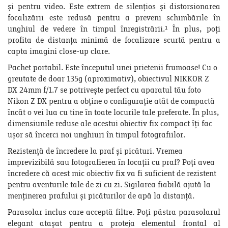
și pentru video. Este extrem de silențios și distorsionarea
focalizării este redusă pentru a preveni schimbările în
unghiul de vedere în timpul înregistrării.¹ În plus, poți
profita de distanța minimă de focalizare scurtă pentru a
capta imagini close-up clare.
Pachet portabil. Este începutul unei prietenii frumoase! Cu o
greutate de doar 135g (aproximativ), obiectivul NIKKOR Z
DX 24mm f/1.7 se potrivește perfect cu aparatul tău foto
Nikon Z DX pentru a obține o configurație atât de compactă
încât o vei lua cu tine în toate locurile tale preferate. În plus,
dimensiunile reduse ale acestui obiectiv fix compact îți fac
ușor să încerci noi unghiuri în timpul fotografiilor.
Rezistență de încredere la praf și picături. Vremea
imprevizibilă sau fotografierea în locații cu praf? Poți avea
încredere că acest mic obiectiv fix va fi suficient de rezistent
pentru aventurile tale de zi cu zi. Sigilarea fiabilă ajută la
menținerea prafului și picăturilor de apă la distanță.
Parasolar inclus care acceptă filtre. Poți păstra parasolarul
elegant atașat pentru a proteja elementul frontal al