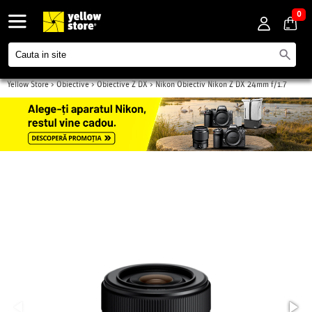
0
Yellow Store
>
Obiective
>
Obiective Z DX
>
Nikon Obiectiv Nikon Z DX 24mm f/1.7
NIKKOR