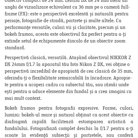
Obiectiv compact de 24 mm. Lentila DX de 24 mm oferă un
unghi de vizualizare echivalent cu 36 mm pe o cameră full-
frame (FX): este o perspectivă excelentă și naturală pentru
peisaje, fotografie de stradă, portrete și multe altele. Cu
performanțe versatile, culori vii și claritate, precum și un
bokeh frumos, acesta este obiectivul fix perfect pentru a-ți
extinde setul de echipamente dincolo de un obiectiv zoom
standard.
Perspectivă clasică, versatilă. Atașând obiectivul NIKKOR Z
DX 24mm f/1.7 la aparatul tău foto Nikon Z DX, vei obține o
perspectivă incredibil de apropiată de cea clasică de 35 mm,
oferindu-ți o flexibilitate remarcabilă în încadrare. Apropie-
te pentru a acoperi cadru cu subiectul tău, sau rămâi unde
ești pentru a aduce elemente din fundal și a crea imagini cu
mai mult context.
Bokeh frumos pentru fotografii expresive. Forme, culori,
lumini: bokeh-ul mare și natural obținut cu acest obiectiv cu
diafragmă rapidă facilitează estomparea artistică a
fundalului. Fotografiază complet deschis la f/1.7 pentru a-ți
scoate în evidență subiecții și portretele, sau conferă