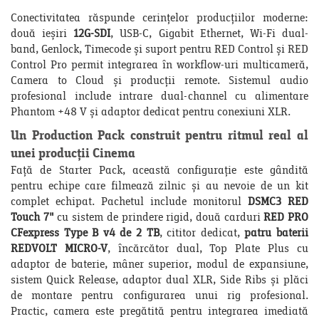
Conectivitatea răspunde cerințelor producțiilor moderne:
două ieșiri
12G-SDI
, USB-C, Gigabit Ethernet, Wi-Fi dual-
band, Genlock, Timecode și suport pentru RED Control și RED
Control Pro permit integrarea în workflow-uri multicameră,
Camera to Cloud și producții remote. Sistemul audio
profesional include intrare dual-channel cu alimentare
Phantom +48 V și adaptor dedicat pentru conexiuni XLR.
Un Production Pack construit pentru ritmul real al
unei producții Cinema
Față de Starter Pack, această configurație este gândită
pentru echipe care filmează zilnic și au nevoie de un kit
complet echipat. Pachetul include monitorul
DSMC3 RED
Touch 7"
cu sistem de prindere rigid, două carduri
RED PRO
CFexpress Type B v4 de 2 TB
, cititor dedicat,
patru baterii
REDVOLT MICRO-V
, încărcător dual, Top Plate Plus cu
adaptor de baterie, mâner superior, modul de expansiune,
sistem Quick Release, adaptor dual XLR, Side Ribs și plăci
de montare pentru configurarea unui rig profesional.
Practic, camera este pregătită pentru integrarea imediată