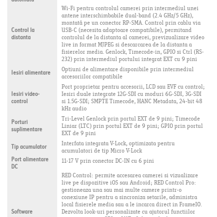
automata
Wi-Fi pentru controlul camerei prin intermediul unei
antene interschimbabile dual-band (2.4 GHz/5 GHz),
montată pe un conector RP-SMA. Control prin cablu via
Control la
USB-C (necesita adaptoare compatibile), permitand
distanta
controlul de la distanta al camerei, previzualizare video
live in format MJPEG si descarcarea de la distanta a
fisierelor media. Genlock, Timecode-in, GPIO si Ctrl (RS-
232) prin intermediul portului integrat EXT cu 9 pini
Optiuni de alimentare disponibile prin intermediul
Iesiri alimentare
accesoriilor compatibile
Port proprietar pentru accesorii, LCD sau EVF cu control;
Iesiri video-
Iesiri duale integrate 12G-SDI cu moduri 6G-SDI, 3G-SDI
control
si 1.5G-SDI; SMPTE Timecode, HANC Metadata, 24-bit 48
kHz audio
Tri-Level Genlock prin portul EXT de 9 pini; Timecode
Porturi
Liniar (LTC) prin portul EXT de 9 pini; GPIO prin portul
suplimentare
EXT de 9 pini
Interfata integrata V-Lock, optimizata pentru
Tip acumulator
acumulatori de tip Micro V-Lock
Port alimentare
11-17 V prin conector DC-IN cu 6 pini
DC
RED Control: permite accesarea camerei si vizualizare
live pe dispozitive iOS sau Android; RED Control Pro:
gestioneaza una sau mai multe camere printr-o
conexiune IP pentru a sincroniza setarile, administra
local fisierele media sau a le incarca direct in FrameIO.
Software
Dezvolta look-uri personalizate cu ajutorul functiilor