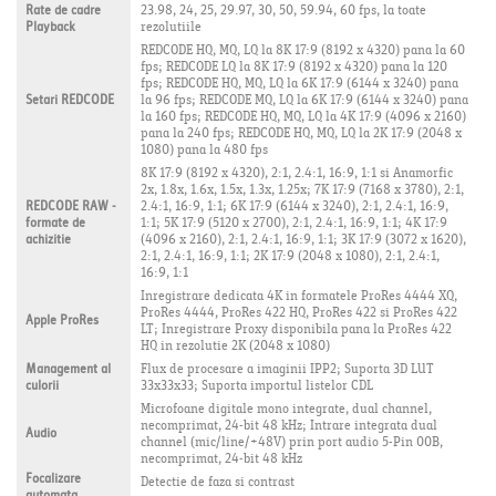
Rate de cadre
23.98, 24, 25, 29.97, 30, 50, 59.94, 60 fps, la toate
Playback
rezolutiile
REDCODE HQ, MQ, LQ la 8K 17:9 (8192 x 4320) pana la 60
fps; REDCODE LQ la 8K 17:9 (8192 x 4320) pana la 120
fps; REDCODE HQ, MQ, LQ la 6K 17:9 (6144 x 3240) pana
Setari REDCODE
la 96 fps; REDCODE MQ, LQ la 6K 17:9 (6144 x 3240) pana
la 160 fps; REDCODE HQ, MQ, LQ la 4K 17:9 (4096 x 2160)
pana la 240 fps; REDCODE HQ, MQ, LQ la 2K 17:9 (2048 x
1080) pana la 480 fps
8K 17:9 (8192 x 4320), 2:1, 2.4:1, 16:9, 1:1 si Anamorfic
2x, 1.8x, 1.6x, 1.5x, 1.3x, 1.25x; 7K 17:9 (7168 x 3780), 2:1,
REDCODE RAW -
2.4:1, 16:9, 1:1; 6K 17:9 (6144 x 3240), 2:1, 2.4:1, 16:9,
formate de
1:1; 5K 17:9 (5120 x 2700), 2:1, 2.4:1, 16:9, 1:1; 4K 17:9
achizitie
(4096 x 2160), 2:1, 2.4:1, 16:9, 1:1; 3K 17:9 (3072 x 1620),
2:1, 2.4:1, 16:9, 1:1; 2K 17:9 (2048 x 1080), 2:1, 2.4:1,
16:9, 1:1
Inregistrare dedicata 4K in formatele ProRes 4444 XQ,
ProRes 4444, ProRes 422 HQ, ProRes 422 si ProRes 422
Apple ProRes
LT; Inregistrare Proxy disponibila pana la ProRes 422
HQ in rezolutie 2K (2048 x 1080)
Management al
Flux de procesare a imaginii IPP2; Suporta 3D LUT
culorii
33x33x33; Suporta importul listelor CDL
Microfoane digitale mono integrate, dual channel,
necomprimat, 24-bit 48 kHz; Intrare integrata dual
Audio
channel (mic/line/+48V) prin port audio 5-Pin 00B,
necomprimat, 24-bit 48 kHz
Focalizare
Detectie de faza si contrast