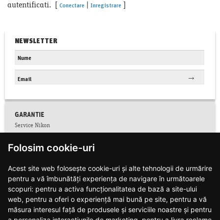
autentificati. [
|
]
Conectare
Inregistrare
NEWSLETTER
GARANTIE
Service Nikon
Conditii service Nikon
Folosim cookie-uri
Facebook
Colectare CNP
Acest site web folosește cookie-uri și alte tehnologii de urmărire
Conditii de garantie
pentru a vă îmbunătăți experiența de navigare în următoarele
Contact
Informatii siguranta produse
scopuri:
pentru a activa funcționalitatea de bază a site-ului
Modalitati de plata si livrare
web
,
pentru a oferi o experiență mai bună pe site
,
pentru a vă
Notificari web push
măsura interesul față de produsele și serviciile noastre și pentru
Politica de confidentialitate
a personaliza interacțiunile de marketing
,
pentru a livra reclame