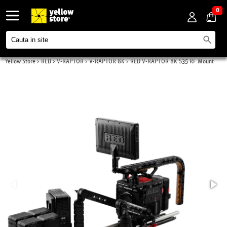
0
Yellow Store
>
RED
>
V-RAPTOR
>
V-RAPTOR 8K
>
RED V-RAPTOR 8K S35 RF Mount
Production Pack (V-Lock)