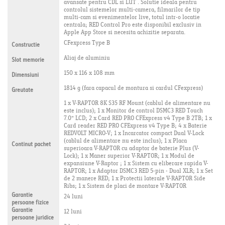
avansate pentru CDL si LUT . Solutie ideala pentru
controlul sistemelor multi-camera, filmarilor de tip
multi-cam si evenimentelor live, totul intr-o locatie
centrala; RED Control Pro este disponibil exclusiv in
Apple App Store si necesita achizitie separata.
CFexpress Type B
Constructie
Aliaj de aluminiu
Slot memorie
150 x 116 x 108 mm
Dimensiuni
1814 g (fara capacul de montura si cardul CFexpress)
Greutate
1 x V-RAPTOR 8K S35 RF Mount (cablul de alimentare nu
este inclus); 1 x Monitor de control DSMC3 RED Touch
7.0" LCD; 2 x Card RED PRO CFExpress v4 Type B 2TB; 1 x
Card reader RED PRO CFExpress v4 Type B; 4 x Baterie
REDVOLT MICRO-V; 1 x Incarcator compact Dual V-Lock
(cablul de alimentare nu este inclus); 1 x Placa
Continut pachet
superioara V-RAPTOR cu adaptor de baterie Plus (V-
Lock); 1 x Maner superior V-RAPTOR; 1 x Modul de
expansiune V-Raptor ; 1 x Sistem cu eliberare rapida V-
RAPTOR; 1 x Adaptor DSMC3 RED 5-pin - Dual XLR; 1 x Set
de 2 manere RED; 1 x Protectii laterale V-RAPTOR Side
Ribs; 1 x Sistem de placi de montare V-RAPTOR
Garantie
24 luni
persoane fizice
Garantie
12 luni
persoane juridice