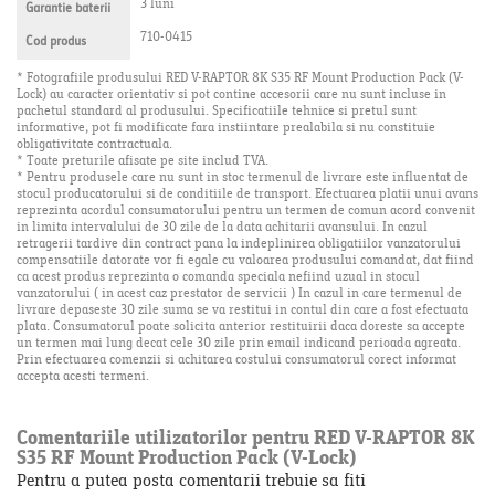
3 luni
Garantie baterii
710-0415
Cod produs
* Fotografiile produsului RED V-RAPTOR 8K S35 RF Mount Production Pack (V-
Lock) au caracter orientativ si pot contine accesorii care nu sunt incluse in
pachetul standard al produsului. Specificatiile tehnice si pretul sunt
informative, pot fi modificate fara instiintare prealabila si nu constituie
obligativitate contractuala.
* Toate preturile afisate pe site includ TVA.
* Pentru produsele care nu sunt in stoc termenul de livrare este influentat de
stocul producatorului si de conditiile de transport. Efectuarea platii unui avans
reprezinta acordul consumatorului pentru un termen de comun acord convenit
in limita intervalului de 30 zile de la data achitarii avansului. In cazul
retragerii tardive din contract pana la indeplinirea obligatiilor vanzatorului
compensatiile datorate vor fi egale cu valoarea produsului comandat, dat fiind
ca acest produs reprezinta o comanda speciala nefiind uzual in stocul
vanzatorului ( in acest caz prestator de servicii ) In cazul in care termenul de
livrare depaseste 30 zile suma se va restitui in contul din care a fost efectuata
plata. Consumatorul poate solicita anterior restituirii daca doreste sa accepte
un termen mai lung decat cele 30 zile prin email indicand perioada agreata.
Prin efectuarea comenzii si achitarea costului consumatorul corect informat
accepta acesti termeni.
Comentariile utilizatorilor pentru RED V-RAPTOR 8K
S35 RF Mount Production Pack (V-Lock)
Pentru a putea posta comentarii trebuie sa fiti