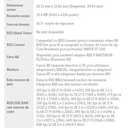
Dimensiune
26.21 mm x 13.82 mm (Diagonala: 29.63 mm)
senzor
35.4 MP (8192 x 4320 pixeli)
Rezolutie senzor
16.5+ trepte de expunere
Interval dinamic
Nu este disponibil
RED Global Vision
Compatibil cu RED Connect pentru transmisii video 8K
RED Connect
R3D live prin IP si integrabil in fluxuri de lucru de tip
Cine-Broadcast prin protocolul SMPTE ST 2110
Disponibil prin pachetul adaptor RED V-RAPTOR RF -
Filtru ND
PL/Filtru Electronic ND
Canon RF (suporta obiective /i PL prin utilizarea
Montura
adaptoarelor RED PL; compatibilitate cu adaptorul
Canon EF si alte adaptoare bazate pe montura RF)
Rata maxima de
Pana la 800 MB/s folosind carduri de memorie
date
Cfexpress RED sau alte carduri certificate
120 fps la 8K 17:9 (8192 x 4320), 150 fps la 8K 2.4:1
(8192 x 3456), 140 fps la 7K 17:9 (7168 x 3780), 175 fps la
7K 2.4:1 (7168 x 3024), 160 fps la 6K 17:9 (6144 x 3240),
REDCODE RAW -
200 fps la 6K 2.4:1 (6144 x 2592), 192 fps la 5K 17:9
rate maxime de
(5120 x 2700), 240 fps la 5K 2.4:1 (5120 x 2160), 240 fps
cadre
la 4K 17:9 (4096 x 2160), 300 fps la 4K 2.4:1 (4096 x
1728), 320 fps la 3K 17:9 (3072 x 1620), 400 fps la 3K
2.4:1 (3072 x 1296), 480 fps la 2K 17:9 (2048 x 1080),
600 fps la 2K 2.4:1 (2048 x 864)