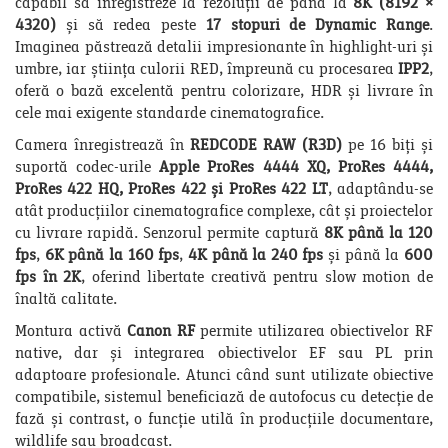
capabil să înregistreze la rezoluții de până la
8K (8192 ×
4320)
și să redea peste
17 stopuri de Dynamic Range
.
Imaginea păstrează detalii impresionante în highlight-uri și
umbre, iar știința culorii RED, împreună cu procesarea
IPP2
,
oferă o bază excelentă pentru colorizare, HDR și livrare în
cele mai exigente standarde cinematografice.
Camera înregistrează în
REDCODE RAW (R3D)
pe 16 biți și
suportă codec-urile
Apple ProRes 4444 XQ, ProRes 4444,
ProRes 422 HQ, ProRes 422 și ProRes 422 LT
, adaptându-se
atât producțiilor cinematografice complexe, cât și proiectelor
cu livrare rapidă. Senzorul permite captură
8K până la 120
fps
,
6K până la 160 fps
,
4K până la 240 fps
și până la
600
fps în 2K
, oferind libertate creativă pentru slow motion de
înaltă calitate.
Montura activă
Canon RF
permite utilizarea obiectivelor RF
native, dar și integrarea obiectivelor EF sau PL prin
adaptoare profesionale. Atunci când sunt utilizate obiective
compatibile, sistemul beneficiază de autofocus cu detecție de
fază și contrast, o funcție utilă în producțiile documentare,
wildlife sau broadcast.