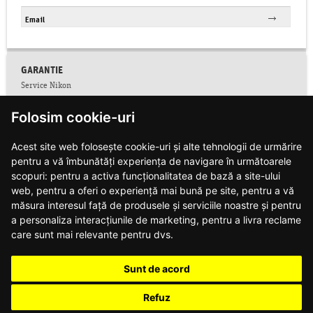
GARANTIE
Service Nikon
Conditii service Nikon
Folosim cookie-uri
Facebook
Colectare CNP
Acest site web folosește cookie-uri și alte tehnologii de urmărire
Conditii de garantie
pentru a vă îmbunătăți experiența de navigare în următoarele
Contact
Informatii siguranta produse
scopuri:
pentru a activa funcționalitatea de bază a site-ului
Modalitati de plata si livrare
web
,
pentru a oferi o experiență mai bună pe site
,
pentru a vă
Notificari web push
măsura interesul față de produsele și serviciile noastre și pentru
Politica de confidentialitate
a personaliza interacțiunile de marketing
,
pentru a livra reclame
Politica de utilizare cookie-uri
care sunt mai relevante pentru dvs
.
Regulament campanie DJI
Regulament campanie Nikon
Sunt de acord
Regulament campanie Nikon Z8
Regulament campanie obiective Z
Refuz
Retur produse (dreptul de retragere)