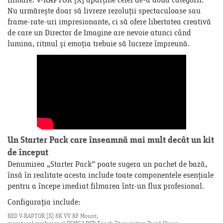
filmare. V-RAPTOR [X] aparține celei de-a doua categorii.
Nu urmărește doar să livreze rezoluții spectaculoase sau
frame-rate-uri impresionante, ci să ofere libertatea creativă
de care un Director de Imagine are nevoie atunci când
lumina, ritmul și emoția trebuie să lucreze împreună.
Un Starter Pack care înseamnă mai mult decât un kit
de început
Denumirea „Starter Pack” poate sugera un pachet de bază,
însă în realitate acesta include toate componentele esențiale
pentru a începe imediat filmarea într-un flux profesional.
Configurația include:
RED V-RAPTOR [X] 8K VV RF Mount;