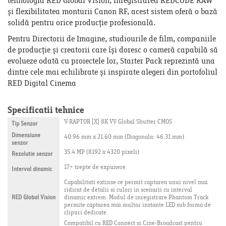
tehnologia RED Global Vision, înregistrarea REDCODE RAW
și flexibilitatea monturii Canon RF, acest sistem oferă o bază
solidă pentru orice producție profesională.
Pentru Directorii de Imagine, studiourile de film, companiile
de producție și creatorii care își doresc o cameră capabilă să
evolueze odată cu proiectele lor, Starter Pack reprezintă una
dintre cele mai echilibrate și inspirate alegeri din portofoliul
RED Digital Cinema
Specificatii tehnice
V-RAPTOR [X] 8K VV Global Shutter CMOS
Tip Senzor
Dimensiune
40.96 mm x 21.60 mm (Diagonala: 46.31 mm)
senzor
35.4 MP (8192 x 4320 pixeli)
Rezolutie senzor
17+ trepte de expunere
Interval dinamic
Capabilitati extinse ce permit captarea unui nivel mai
ridicat de detalii si culori in scenarii cu interval
RED Global Vision
dinamic extrem. Modul de inregistrare Phantom Track
permite captarea mai multor instante LED sub forma de
clipuri dedicate.
Compatibil cu RED Connect si Cine-Broadcast pentru