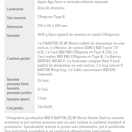
Apple App Store si necesita achizitie separata.
Aliaj de aluminiu
Constructie
CFexpress Type B
Slot memorie
150 x 116 x 108 mm
Dimensiuni
1830 g (fara capacul de montura si cardul CFexpress)
Greutate
1 x V-RAPTOR [X] RF Mount (cablul de alimentare nu este
inclus); 1 x Monitor de control DSMC3 RED Touch 7.0"
LCD; 1 x Card RED PRO CFExpress v4 Type B 2TB; 1 x
Card reader RED PRO CFExpress v4 Type B; 2 x Baterie
Continut pachet
REDVOLT MICRO-V; 1 x Incarcator compact Dual V-Lock
(cablul de alimentare nu este inclus); 2 x Grip lateral V-
RAPTOR Wing Grip; 1 x Cablu sincronizare RED EXT -
Timecode
Garantie
24 luni
persoane fizice
Garantie
12 luni
persoane juridice
3 luni
Garantie baterii
710-0409
Cod produs
* Fotografiile produsului RED V-RAPTOR [X] RF Mount Starter Pack au caracter
orientativ si pot contine accesorii care nu sunt incluse in pachetul standard al
produsului. Specificatiile tehnice si pretul sunt informative, pot fi modificate
fara instiintare prealabila si nu constituie obligativitate contractuala.