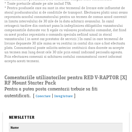
* Toate preturile afisate pe site includ TVA.
* Pentru produsele care nu sunt in stoc termenul de livrare este influentat de
stocul producatorului si de conditiile de transport. Efectuarea platii unui avans
reprezinta acordul consumatorului pentru un termen de comun acord convenit
in limita intervalului de 30 zile de la data achitarii avansului. In cazul
retragerii tardive din contract pana la indeplinirea obligatiilor vanzatorului
compensatiile datorate vor fi egale cu valoarea produsului comandat, dat fiind
ca acest produs reprezinta o comanda speciala nefiind uzual in stocul
vanzatorului ( in acest caz prestator de servicii ) In cazul in care termenul de
livrare depaseste 30 zile suma se va restitui in contul din care a fost efectuata
plata. Consumatorul poate solicita anterior restituirii daca doreste sa accepte
un termen mai lung decat cele 30 zile prin email indicand perioada agreata.
Prin efectuarea comenzii si achitarea costului consumatorul corect informat
accepta acesti termeni.
Comentariile utilizatorilor pentru RED V-RAPTOR [X]
RF Mount Starter Pack
Pentru a putea posta comentarii trebuie sa fiti
autentificati. [
|
]
Conectare
Inregistrare
NEWSLETTER