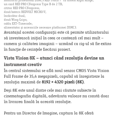
monitorul profesional DSMC3 RED Touch 7" cu sistem Rigid Hinge;
un card RED PRO CFexpress Type B de 2 TB;
cititor RED PRO CFexpress;
două baterii REDVOLT MICRO-V;
încărcător dual;
două Wing Grips;
cablu EXT–Timecode;
alimentator și accesoriile necesare platformei DSMC3.
Avantajul acestei configurații este că permite utilizatorului
să investească inițial în ceea ce contează cel mai mult –
camera și calitatea imaginii – urmând ca rig-ul să fie extins
în funcție de cerințele fiecărui proiect.
Vista Vision 8K – atunci când rezoluția devine un
instrument creativ
În centrul sistemului se află noul senzor CMOS Vista Vision
Full Frame de 35,4 megapixeli, capabil să înregistreze la
rezoluția maximă de
8192 × 4320 pixeli (8K)
.
Deși 8K este unul dintre cele mai căutate subiecte în
cinematografia digitală, adevărata valoare nu constă doar
în livrarea finală la această rezoluție.
Pentru un Director de Imagine, captura la 8K oferă