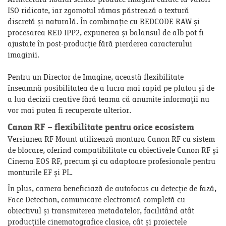
Arhitectura noului senzor produce imagini curate la valori
ISO ridicate, iar zgomotul rămas păstrează o textură
discretă și naturală. În combinație cu REDCODE RAW și
procesarea RED IPP2, expunerea și balansul de alb pot fi
ajustate în post-producție fără pierderea caracterului
imaginii.
Pentru un Director de Imagine, această flexibilitate
înseamnă posibilitatea de a lucra mai rapid pe platou și de
a lua decizii creative fără teama că anumite informații nu
vor mai putea fi recuperate ulterior.
Canon RF – flexibilitate pentru orice ecosistem
Versiunea RF Mount utilizează montura Canon RF cu sistem
de blocare, oferind compatibilitate cu obiectivele Canon RF și
Cinema EOS RF, precum și cu adaptoare profesionale pentru
monturile EF și PL.
În plus, camera beneficiază de autofocus cu detecție de fază,
Face Detection, comunicare electronică completă cu
obiectivul și transmiterea metadatelor, facilitând atât
producțiile cinematografice clasice, cât și proiectele