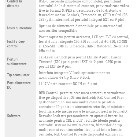
Control la
USB-C (necesita adaptoare compatibile), permitand
distanta
controlul de la distanta al camerei, previzualizare video
live in format MJPEG si descarcarea de la distanta a
fisierelor media. Genlock, Timecode-in, GPIO si Ctrl (RS-
232) prin intermediul portului integrat EXT cu 9 pini
Optiuni de alimentare disponibile prin intermediul
Iesiri alimentare
accesoriilor compatibile
Port proprietar pentru accesorii, LCD sau EVF cu control;
Iesiri video-
Iesiri duale integrate 12G-SDI cu moduri 6G-SDI, 3G-SDI
control
si 1.5G-SDI; SMPTE Timecode, HANC Metadata, 24-bit 48
kHz audio
Tri-Level Genlock prin portul EXT de 9 pini; Linear
Porturi
Timecod (LTC) prin portul EXT de 9 pini; GPIO prin
suplimentare
portul EXT de 9 pini
Interfata integrata V-Lock, optimizata pentru
Tip acumulator
acumulatori de tip Micro V-Lock
Port alimentare
11-17 V prin conector DC-IN cu 6 pini
DC
RED Control: permite accesarea camerei si vizualizare
live pe dispozitive iOS sau Android; RED Control Pro:
gestioneaza una sau mai multe camere printr-o
conexiune IP pentru a sincroniza setarile, administra
local fisierele media sau a le incarca direct in FrameIO.
Software
Dezvolta look-uri personalizate cu ajutorul functiilor
avansate pentru CDL si LUT . Solutie ideala pentru
controlul sistemelor multi-camera, filmarilor de tip
multi-cam si evenimentelor live, totul intr-o locatie
centrala; RED Control Pro este disponibil exclusiv in