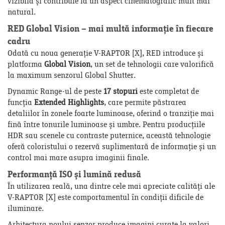
vizibilă și contribuie la un aspect cinematografic mult mai
natural.
RED Global Vision – mai multă informație în fiecare
cadru
Odată cu noua generație V-RAPTOR [X], RED introduce și
platforma
Global Vision
, un set de tehnologii care valorifică
la maximum senzorul Global Shutter.
Dynamic Range-ul de peste
17 stopuri
este completat de
funcția
Extended Highlights
, care permite păstrarea
detaliilor în zonele foarte luminoase, oferind o tranziție mai
fină între tonurile luminoase și umbre. Pentru producțiile
HDR sau scenele cu contraste puternice, această tehnologie
oferă coloristului o rezervă suplimentară de informație și un
control mai mare asupra imaginii finale.
Performanță ISO și lumină redusă
În utilizarea reală, una dintre cele mai apreciate calități ale
V-RAPTOR [X] este comportamentul în condiții dificile de
iluminare.