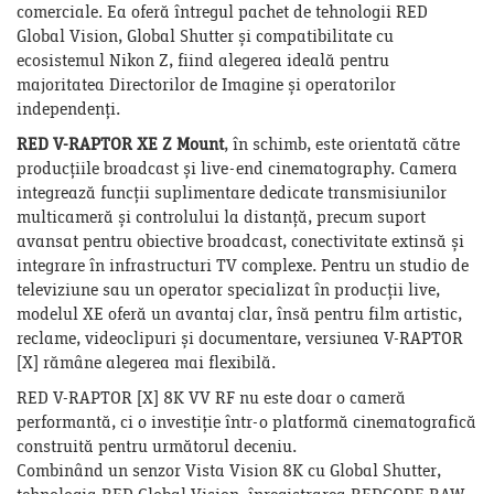
comerciale. Ea oferă întregul pachet de tehnologii RED
Global Vision, Global Shutter și compatibilitate cu
ecosistemul Nikon Z, fiind alegerea ideală pentru
majoritatea Directorilor de Imagine și operatorilor
independenți.
RED V-RAPTOR XE Z Mount
, în schimb, este orientată către
producțiile broadcast și live-end cinematography. Camera
integrează funcții suplimentare dedicate transmisiunilor
multicameră și controlului la distanță, precum suport
avansat pentru obiective broadcast, conectivitate extinsă și
integrare în infrastructuri TV complexe. Pentru un studio de
televiziune sau un operator specializat în producții live,
modelul XE oferă un avantaj clar, însă pentru film artistic,
reclame, videoclipuri și documentare, versiunea V-RAPTOR
[X] rămâne alegerea mai flexibilă.
RED V-RAPTOR [X] 8K VV RF nu este doar o cameră
performantă, ci o investiție într-o platformă cinematografică
construită pentru următorul deceniu.
Combinând un senzor Vista Vision 8K cu Global Shutter,