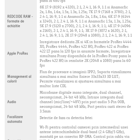
pana la 480 fps
8K 17:9 (8192 x 4320), 2:1, 2.4:1, 16:9, 1:1 si Anamorfic
2x, 1.8x, 1.6x, 1.5x, 1.3x, 1.25x; 7K 17:9 (7168 x 3780), 2:1,
REDCODE RAW -
2.4:1, 16:9, 1:1 si Anamorfic 2x, 1.8x, 1.6x; 6K 17:9 (6144
formate de
x 3240), 2:1, 2.4:1, 16:9, 1:1 si Anamorfic 1.5x, 1.3x, 1.25x;
achizitie
5K 17:9 (5120 x 2700), 2:1, 2.4:1, 16:9, 1:1; 4K 17:9 (4096
x 2160), 2:1, 2.4:1, 16:9, 1:1; 3K 17:9 (3072 x 1620), 2:1,
2.4:1, 16:9, 1:1; 2K 17:9 (2048 x 1080), 2:1, 2.4:1, 16:9, 1:1
Inregistrare dedicata 2K si 4K in formatele ProRes 4444
XQ, ProRes 4444, ProRes 422 HQ, ProRes 422 si ProRes
422 LT pana la 120 fps in anumite formate; Inregistrare
Apple ProRes
simultana Proxy disponibila de la ProRes Proxy pana la
ProRes 422 HQ in rezolutie 2K (2048 x 1080) pana la 60
fps
Flux de procesare a imaginii IPP2; Suporta vizualizarea
Management al
simultana a mai multor fisiere 33x33x33 3D LUT;
culorii
Permite vizualizarea si ajustarea simultana a mai
multor liste CDL
Microfoane digitale mono integrate, dual channel,
necomprimat, 24-bit 48 kHz; Intrare integrata dual
Audio
channel (mic/line/+48V) prin port audio 5-Pin 00B,
necomprimat, 24-bit 48 kHz; Port pentru casti stereo de
3.5mm
Focalizare
Detectie de faza cu detectia fetei
automata
Wi-Fi pentru controlul camerei prin intermediul unei
antene interschimbabile dual-band (2.4 GHz/5 GHz),
montată pe un conector RP-SMA. Control prin cablu via