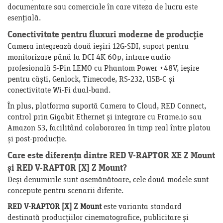
documentare sau comerciale în care viteza de lucru este
esențială.
Conectivitate pentru fluxuri moderne de producție
Camera integrează două ieșiri 12G-SDI, suport pentru
monitorizare până la DCI 4K 60p, intrare audio
profesională 5-Pin LEMO cu Phantom Power +48V, ieșire
pentru căști, Genlock, Timecode, RS-232, USB-C și
conectivitate Wi-Fi dual-band.
În plus, platforma suportă Camera to Cloud, RED Connect,
control prin Gigabit Ethernet și integrare cu Frame.io sau
Amazon S3, facilitând colaborarea în timp real între platou
și post-producție.
Care este diferența dintre RED V-RAPTOR XE Z Mount
și RED V-RAPTOR [X] Z Mount?
Deși denumirile sunt asemănătoare, cele două modele sunt
concepute pentru scenarii diferite.
RED V-RAPTOR [X] Z Mount
este varianta standard
destinată producțiilor cinematografice, publicitare și