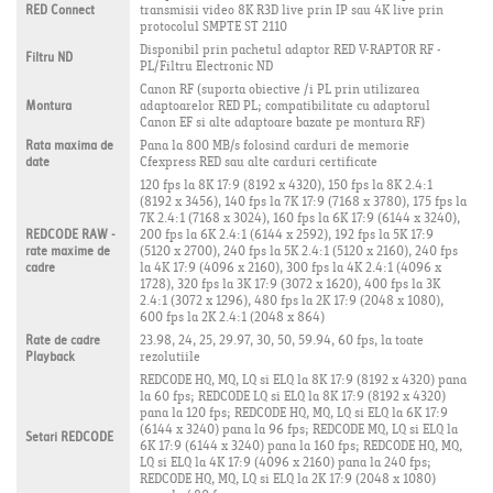
RED Connect
transmisii video 8K R3D live prin IP sau 4K live prin
protocolul SMPTE ST 2110
Disponibil prin pachetul adaptor RED V-RAPTOR RF -
Filtru ND
PL/Filtru Electronic ND
Canon RF (suporta obiective /i PL prin utilizarea
Montura
adaptoarelor RED PL; compatibilitate cu adaptorul
Canon EF si alte adaptoare bazate pe montura RF)
Rata maxima de
Pana la 800 MB/s folosind carduri de memorie
date
Cfexpress RED sau alte carduri certificate
120 fps la 8K 17:9 (8192 x 4320), 150 fps la 8K 2.4:1
(8192 x 3456), 140 fps la 7K 17:9 (7168 x 3780), 175 fps la
7K 2.4:1 (7168 x 3024), 160 fps la 6K 17:9 (6144 x 3240),
REDCODE RAW -
200 fps la 6K 2.4:1 (6144 x 2592), 192 fps la 5K 17:9
rate maxime de
(5120 x 2700), 240 fps la 5K 2.4:1 (5120 x 2160), 240 fps
cadre
la 4K 17:9 (4096 x 2160), 300 fps la 4K 2.4:1 (4096 x
1728), 320 fps la 3K 17:9 (3072 x 1620), 400 fps la 3K
2.4:1 (3072 x 1296), 480 fps la 2K 17:9 (2048 x 1080),
600 fps la 2K 2.4:1 (2048 x 864)
Rate de cadre
23.98, 24, 25, 29.97, 30, 50, 59.94, 60 fps, la toate
Playback
rezolutiile
REDCODE HQ, MQ, LQ si ELQ la 8K 17:9 (8192 x 4320) pana
la 60 fps; REDCODE LQ si ELQ la 8K 17:9 (8192 x 4320)
pana la 120 fps; REDCODE HQ, MQ, LQ si ELQ la 6K 17:9
(6144 x 3240) pana la 96 fps; REDCODE MQ, LQ si ELQ la
Setari REDCODE
6K 17:9 (6144 x 3240) pana la 160 fps; REDCODE HQ, MQ,
LQ si ELQ la 4K 17:9 (4096 x 2160) pana la 240 fps;
REDCODE HQ, MQ, LQ si ELQ la 2K 17:9 (2048 x 1080)