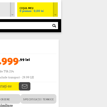
COŞUL MEU
0 produse
|
0,00 lei
.999
,99 lei
ude TVA 21%
clude transport - 29.99 LEI
SCRIERE
SPECIFICAȚII TEHNICE
similare