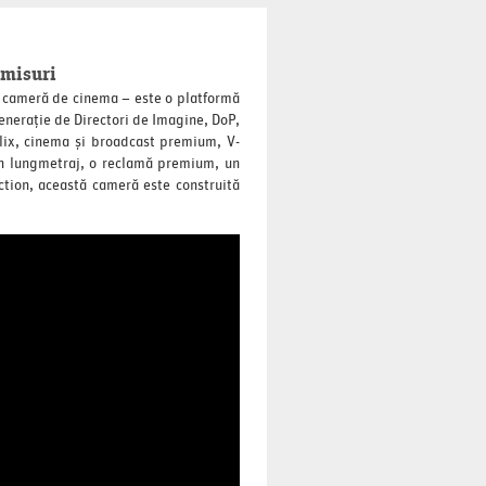
omisuri
o cameră de cinema – este o platformă
enerație de Directori de Imagine, DoP,
flix, cinema și broadcast premium, V-
 un lungmetraj, o reclamă premium, un
ction, această cameră este construită