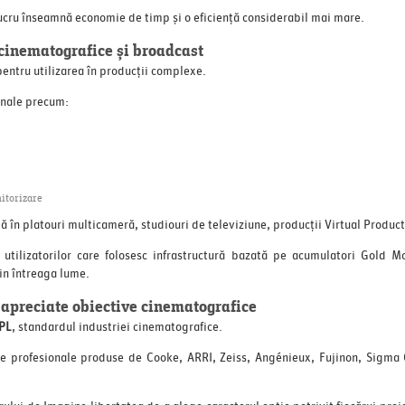
lucru înseamnă economie de timp și o eficiență considerabil mai mare.
 cinematografice și broadcast
pentru utilizarea în producții complexe.
onale precum:
nitorizare
ă în platouri multicameră, studiouri de televiziune, producții Virtual Produc
utilizatorilor care folosesc infrastructură bazată pe acumulatori Gold M
din întreaga lume.
 apreciate obiective cinematografice
PL
, standardul industriei cinematografice.
e profesionale produse de Cooke, ARRI, Zeiss, Angénieux, Fujinon, Sigma