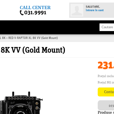
SALUTARE,
Intrare în cont
L 8K
>
RED V-RAPTOR XL 8K VV (Gold Mount)
8K VV (Gold Mount)
231
Prețul incl
Prețul NU in
DE
Produse 