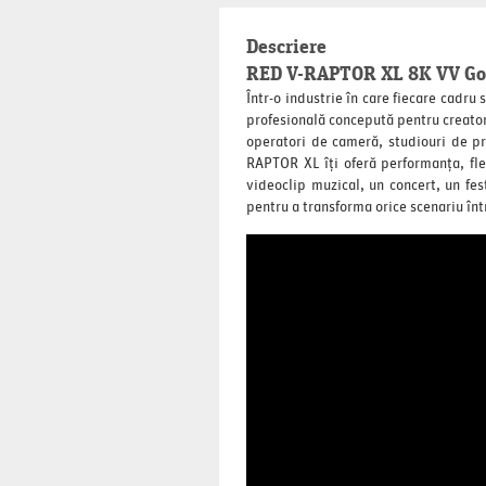
Descriere
RED V-RAPTOR XL 8K VV Gold
Într-o industrie în care fiecare cad
profesională concepută pentru creator
operatori de cameră, studiouri de pr
RAPTOR XL îți oferă performanța, fle
videoclip muzical, un concert, un fe
pentru a transforma orice scenariu în