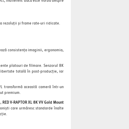
ect, indiferent dacă este vorba despre
rezoluții și frame rate-uri ridicate.
ează consistența imaginii, ergonomia,
ente platouri de filmare. Senzorul 8K
bertate totală în post-producție, iar
 PL transformă această cameră într-un
inut premium.
n,
RED V-RAPTOR XL 8K VV Gold Mount
ioniști care urmăresc standarde înalte
cție.