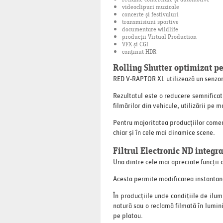
reclame comerciale și automotive
videoclipuri muzicale
concerte și festivaluri
transmisiuni sportive
documentare wildlife
producții Virtual Production
VFX și CGI
conținut HDR
Rolling Shutter optimizat p
RED V-RAPTOR XL utilizează un senzo
Rezultatul este o reducere semnificati
filmărilor din vehicule, utilizării pe
Pentru majoritatea producțiilor comer
chiar și în cele mai dinamice scene.
Filtrul Electronic ND integra
Una dintre cele mai apreciate funcții a
Acesta permite modificarea instantanee
În producțiile unde condițiile de ilum
natură sau o reclamă filmată în lumină
pe platou.