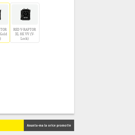
PTOR
RED V-RAPTOR
(Gold
XL 8K VV (V-
)
Lock)
Anunta-ma la orice promotie