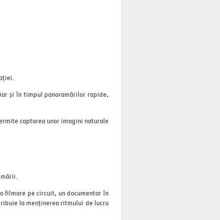
ației.
hiar și în timpul panoramărilor rapide,
permite captarea unor imagini naturale
lmării.
 o filmare pe circuit, un documentar în
tribuie la menținerea ritmului de lucru