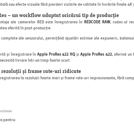
tală sau efecte vizuale fără pierderi vizibile de calitate în livrările finale 4K 
s – un workflow adaptat oricărui tip de producție
ntaje ale camerelor RED este înregistrarea în
REDCODE RAW
, codec-ul re
tatea oferită în post-producție.
omplete ale senzorului, permițând ajustări extinse ale expunerii, balansulu
ă și înregistrare în
Apple ProRes 422 HQ
și
Apple ProRes 422
, oferind un 
ecesită livrare într-un timp foarte scurt.
ezoluții și frame rate-uri ridicate
gistrarea la rezoluții foarte mari și frame rate-uri impresionante, fără comp
aculoase
a pentru: