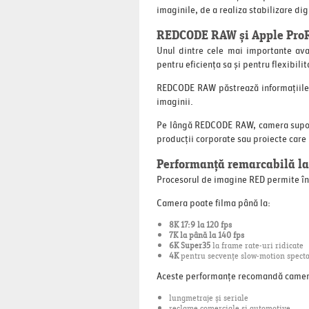
imaginile, de a realiza stabilizare digi
REDCODE RAW și Apple ProRe
Unul dintre cele mai importante ava
pentru eficiența sa și pentru flexibili
REDCODE RAW păstrează informațiile c
imaginii.
Pe lângă REDCODE RAW, camera suport
producții corporate sau proiecte care n
Performanță remarcabilă la r
Procesorul de imagine RED permite înre
Camera poate filma până la:
8K 17:9 la 120 fps
7K la până la 140 fps
6K Super35
la frame rate-uri ridicate
4K
pentru secvențe slow-motion spect
Aceste performanțe recomandă camer
lungmetraje și seriale