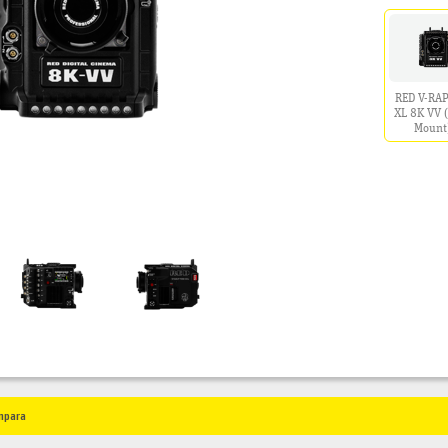
RED V-RA
XL 8K VV 
Mount
mpara