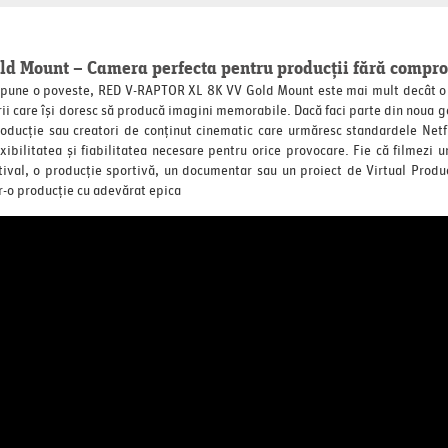
 Mount – Camera perfecta pentru producții fără compr
ru spune o poveste, RED V-RAPTOR XL 8K VV Gold Mount este mai mult decât 
ii care își doresc să producă imagini memorabile. Dacă faci parte din noua g
oducție sau creatori de conținut cinematic care urmăresc standardele Net
xibilitatea și fiabilitatea necesare pentru orice provocare. Fie că filmezi
stival, o producție sportivă, un documentar sau un proiect de Virtual Produ
tr-o producție cu adevărat epica