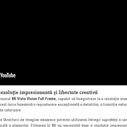
ezoluție impresionantă și libertate creativă
enzorul
8K Vista Vision Full Frame
, capabil să înregistreze la o rezoluție m
Acest lucru înseamnă o reproducere excepțională a detaliilor, o tranziție natu
de colorizare.
e Directorii de Imagine deoarece permite utilizarea întregii suprafețe a se
urală a planurilor. Filmarea în 8K nu reprezintă doar o rezoluție impresiona