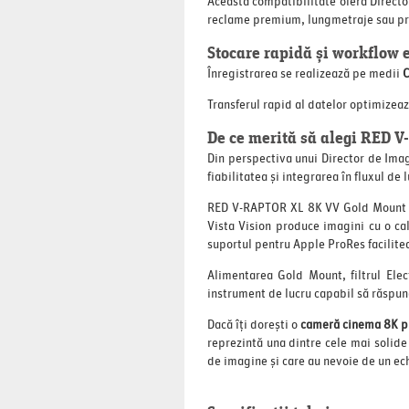
Această compatibilitate oferă Directo
reclame premium, lungmetraje sau pr
Stocare rapidă și workflow e
Înregistrarea se realizează pe medii
C
Transferul rapid al datelor optimizeaz
De ce merită să alegi RED 
Din perspectiva unui Director de Ima
fiabilitatea și integrarea în fluxul de 
RED V-RAPTOR XL 8K VV Gold Mount ofe
Vista Vision produce imagini cu o ca
suportul pentru Apple ProRes facilitea
Alimentarea Gold Mount, filtrul Elec
instrument de lucru capabil să răspund
Dacă îți dorești o
cameră cinema 8K p
reprezintă una dintre cele mai solide
de imagine și care au nevoie de un ec