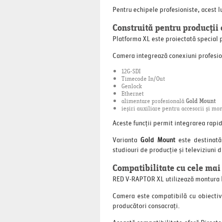
Pentru echipele profesioniste, acest 
Construită pentru producții
Platforma XL este proiectată special 
Camera integrează conexiuni profesi
12G-SDI
Timecode In/Out
Genlock
Ethernet
alimentare profesională
Gold Mount
ieșiri auxiliare pentru accesorii și mo
Aceste funcții permit integrarea rapid
Varianta
Gold Mount
este destinată 
studiouri de producție și televiziuni 
Compatibilitate cu cele mai
RED V-RAPTOR XL utilizează montura
Camera este compatibilă cu obiectiv
producători consacrați.