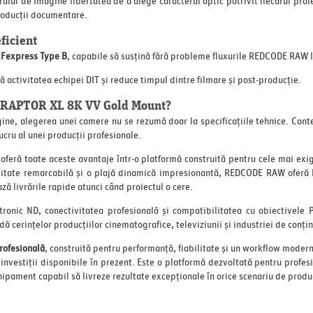
rului de Imagine libertatea de a alege caracterul optic potrivit fiecărui proi
oducții documentare.
ficient
Fexpress Type B
, capabile să susțină fără probleme fluxurile REDCODE RAW la 
ă activitatea echipei DIT și reduce timpul dintre filmare și post-producție.
V-RAPTOR XL 8K VV Gold Mount?
gine, alegerea unei camere nu se rezumă doar la specificațiile tehnice. Cont
lucru al unei producții profesionale.
ră toate aceste avantaje într-o platformă construită pentru cele mai exig
litate remarcabilă și o plajă dinamică impresionantă, REDCODE RAW oferă li
ză livrările rapide atunci când proiectul o cere.
tronic ND, conectivitatea profesională și compatibilitatea cu obiectivele
ă cerințelor producțiilor cinematografice, televiziunii și industriei de conț
rofesională
, construită pentru performanță, fiabilitate și un workflow moder
 investiții disponibile în prezent. Este o platformă dezvoltată pentru profes
hipament capabil să livreze rezultate excepționale în orice scenariu de produ