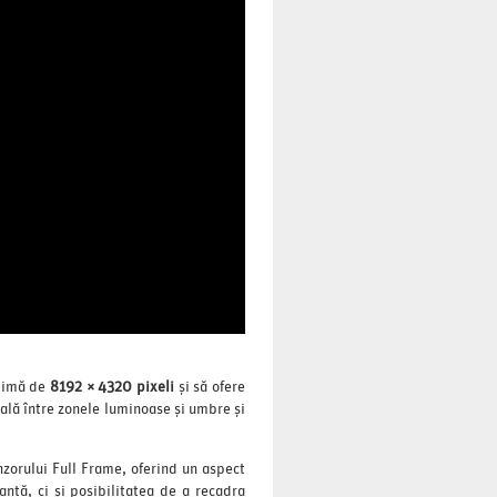
aximă de
8192 × 4320 pixeli
și să ofere
rală între zonele luminoase și umbre și
nzorului Full Frame, oferind un aspect
ntă, ci și posibilitatea de a recadra