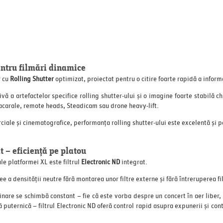
entru filmări dinamice
r cu
Rolling Shutter
optimizat, proiectat pentru o citire foarte rapidă a inform
vă a artefactelor specifice rolling shutter-ului și o imagine foarte stabilă c
 macarale, remote heads, Steadicam sau drone heavy-lift.
ciale și cinematografice, performanța rolling shutter-ului este excelentă și 
t – eficiență pe platou
le platformei XL este filtrul
Electronic ND
integrat.
 a densității neutre fără montarea unor filtre externe și fără întreruperea fi
inare se schimbă constant – fie că este vorba despre un concert în aer liber,
 puternică – filtrul Electronic ND oferă control rapid asupra expunerii și con