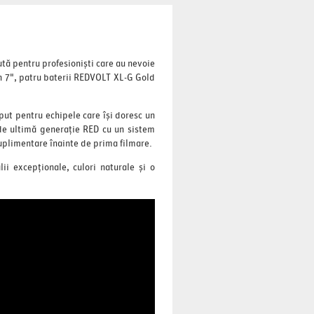
ă pentru profesioniști care au nevoie
h 7", patru baterii REDVOLT XL-G Gold
ut pentru echipele care își doresc un
 de ultimă generație RED cu un sistem
suplimentare înainte de prima filmare.
ii excepționale, culori naturale și o