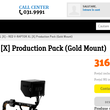
SALUTARE,
Intrare în cont
 [X]
>
RED V-RAPTOR XL [X] Production Pack (Gold Mount)
[X] Production Pack (Gold Mount)
316
Prețul incl
Prețul NU in
DE
Produse 