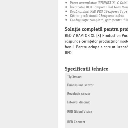
Patru acumulatori REDVOLT XL-G Gold
Încărcător RED Compact Dual Gold Mou
Două carduri RED PRO CFexpress Type 
Cititor profesional CFexpress inclus
Configurație completă, gata pentru fi
Soluție completă pentru prof
RED V-RAPTOR XL [X] Production Pack
răspunde cerințelor producțiilor mode
fiabil. Pentru echipele care utilizea
RED
Specificatii tehnice
Tip Senzor
Dimensiune senzor
Rezolutie senzor
Interval dinamic
RED Global Vision
RED Connect