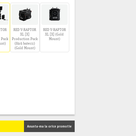
PTOR
RED V-RAPTOR
RED V-RAPTOR
]
XL [X]
XL [X] (Gold
 Pack
Production Pack
Mount)
unt)
(fără baterii)
(Gold Mount)
Anunta-ma la orice promotie