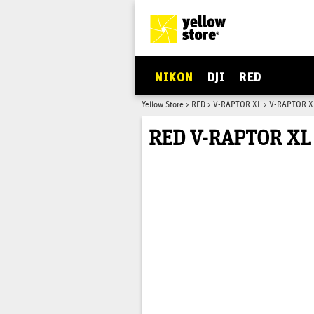
NIKON
DJI
RED
Yellow Store
>
RED
>
V-RAPTOR XL
>
V-RAPTOR XL
RED V-RAPTOR XL 