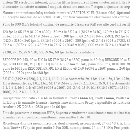
Sistem ND electronic integrat, dotat cu filtru transparent (clear) motorizat si filtru 
electronic: densitate minima 2 stopuri, densitate maxima 7 stopuri, ajustare in trepte
Montura interschimbabila; include montura V-RAPTOR XL PL (Shimmable). Optiona
EF. Accepta monturi de obiective DSMC, dar fara comunicare electronica sau control.
Pana la 800 MB/s folosind carduri de memorie Cfexpress RED sau alte carduri certif
120 fps la 8K 17:9 (8192 x 4320), 150 fps la 8K 2.4:1 (8192 x 3456), 140 fps la 7K 17:9
3024), 160 fps la 6K 17:9 (6144 x 3240), 200 fps la 6K 2.4:1 (6144 x 2592), 192 fps la
(5120 x 2160), 240 fps la 4K 17:9 (4096 x 2160), 300 fps la 4K 2.4:1 (4096 x 1728), 32
3K 2.4:1 (3072 x 1296), 480 fps la 2K 17:9 (2048 x 1080), 600 fps la 2K 2.4:1 (2048 x
23.98, 24, 25, 29.97, 30, 50, 59.94, 60 fps, la toate rezolutiile
REDCODE HQ, MQ, LQ si ELQ la 8K 17:9 (8192 x 4320) pana la 60 fps; REDCODE LQ si E
fps; REDCODE HQ, MQ, LQ si ELQ la 6K 17:9 (6144 x 3240) pana la 96 fps; REDCODE MQ
pana la 160 fps; REDCODE HQ, MQ, LQ si ELQ la 4K 17:9 (4096 x 2160) pana la 240 fp
(2048 x 1080) pana la 480 fps
8K 17:9 (8192 x 4320), 2:1, 2.4:1, 16:9, 1:1 si Anamorfic 2x, 1.8x, 1.6x, 1.5x, 1.3x, 1.25x
1:1 si Anamorfic 2x, 1.8x, 1.6x; 6K 17:9 (6144 x 3240), 2:1, 2.4:1, 16:9, 1:1 si Anamorfic
2:1, 2.4:1, 16:9, 1:1; 4K 17:9 (4096 x 2160), 2:1, 2.4:1, 16:9, 1:1; 3K 17:9 (3072 x 1620),
1080), 2:1, 2.4:1, 16:9, 1:1
Inregistrare dedicata 2K si 4K in formatele ProRes 4444 XQ, ProRes 4444, ProRes 4
la 120 fps in anumite formate; Inregistrare simultana Proxy disponibila de la ProR
rezolutie 2K (2048 x 1080) pana la 60 fps
Flux de procesare a imaginii IPP2; Suporta vizualizarea simultana a mai multor fi
vizualizarea si ajustarea simultana a mai multor liste CDL
Microfoane digitale mono integrate, dual channel, necomprimat, 24-bit 48 kHz; Int
(mic/line/+48V) prin port audio 5-Pin 00B, necomprimat, 24-bit 48 kHz; Port pentr