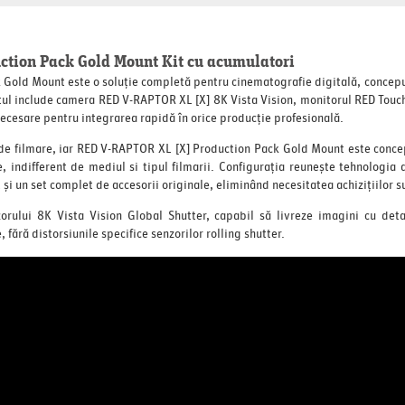
tion Pack Gold Mount Kit cu acumulatori
Gold Mount este o soluție completă pentru cinematografie digitală, conceput
etul include camera RED V-RAPTOR XL [X] 8K Vista Vision, monitorul RED Touc
necesare pentru integrarea rapidă în orice producție profesională.
de filmare, iar RED V-RAPTOR XL [X] Production Pack Gold Mount este concep
 indifferent de mediul si tipul filmarii. Configurația reunește tehnologia
și un set complet de accesorii originale, eliminând necesitatea achizițiilor 
orului 8K Vista Vision Global Shutter, capabil să livreze imagini cu detal
 fără distorsiunile specifice senzorilor rolling shutter.