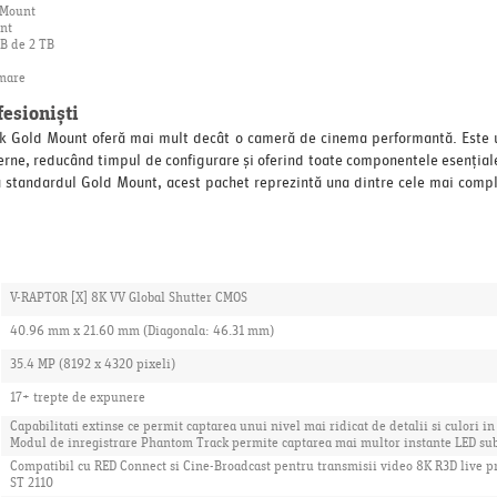
 Mount
nt
B de 2 TB
lmare
esioniști
 Gold Mount oferă mai mult decât o cameră de cinema performantă. Este u
rne, reducând timpul de configurare și oferind toate componentele esențiale
ză standardul Gold Mount, acest pachet reprezintă una dintre cele mai compl
V-RAPTOR [X] 8K VV Global Shutter CMOS
40.96 mm x 21.60 mm (Diagonala: 46.31 mm)
35.4 MP (8192 x 4320 pixeli)
17+ trepte de expunere
Capabilitati extinse ce permit captarea unui nivel mai ridicat de detalii si culori i
Modul de inregistrare Phantom Track permite captarea mai multor instante LED sub
Compatibil cu RED Connect si Cine-Broadcast pentru transmisii video 8K R3D live p
ST 2110