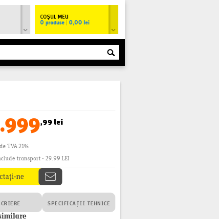
COŞUL MEU
0 produse
|
0,00 lei
.999
,99 lei
ude TVA 21%
clude transport - 29.99 LEI
SCRIERE
SPECIFICAȚII TEHNICE
similare