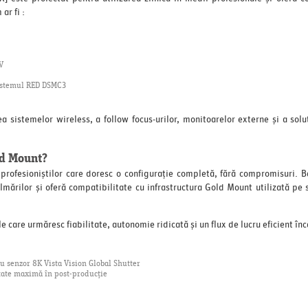
ar fi :
V
sistemul RED DSMC3
 sistemelor wireless, a follow focus-urilor, monitoarelor externe și a soluț
ld Mount?
profesioniștilor care doresc o configurație completă, fără compromisuri. B
lmărilor și oferă compatibilitate cu infrastructura Gold Mount utilizată pe s
 care urmăresc fiabilitate, autonomie ridicată și un flux de lucru eficient înc
 senzor 8K Vista Vision Global Shutter
tate maximă în post-producție