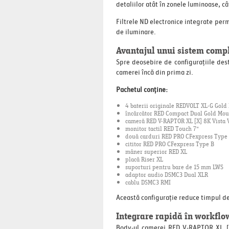
detaliilor atât în zonele luminoase, câ
Filtrele ND electronice integrate permi
de iluminare.
Avantajul unui sistem comp
Spre deosebire de configurațiile dest
camerei încă din prima zi.
Pachetul conține:
4 baterii originale REDVOLT XL-G Gold
încărcător RED Compact Dual Gold Mou
cameră RED V-RAPTOR XL [X] 8K Vista 
monitor tactil RED Touch 7"
două carduri RED PRO CFexpress Type 
cititor RED PRO CFexpress Type B
mâner superior RED XL
placă Riser XL
suporturi pentru bare de 15 mm LWS
adaptor audio DSMC3 Dual XLR
cablu DSMC3 RMI
Această configurație reduce timpul de
Integrare rapidă în workflo
Body-ul camerei RED V-RAPTOR XL [X] 