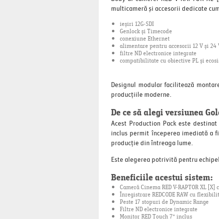
multicameră și accesorii dedicate cum 
ieșiri 12G-SDI
Genlock și Timecode
conexiune Ethernet
alimentare pentru accesorii 12 V și 24 
filtre ND electronice integrate
compatibilitate cu obiective PL și eco
Designul modular facilitează montarea
producțiile moderne.
De ce să alegi versiunea Go
Acest Production Pack este destinat 
inclus permit începerea imediată a fi
producție din întreaga lume.
Este alegerea potrivită pentru echipele
Beneficiile acestui sistem:
Cameră Cinema RED V-RAPTOR XL [X] cu
Înregistrare REDCODE RAW cu flexibili
Peste 17 stopuri de Dynamic Range
Filtre ND electronice integrate
Monitor RED Touch 7" inclus