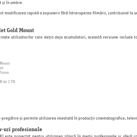
t și în umbre.
t modificarea rapidă a expunerii fără întreruperea filmării, contribuind la un 
let Gold Mount
inate utilizatorilor care dețin deja acumulatori, această versiune include 
 Mount
nt
Vision
B de 2 TB
 pregătire și permite utilizarea imediată în producții cinematografice, telev
w-uri profesionale
este proiectat pentru utilizarea zilnică în medii profesionale și oferă 