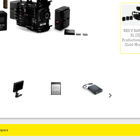
RED V-RA
XL [X
Production
(Gold Mo
mpara