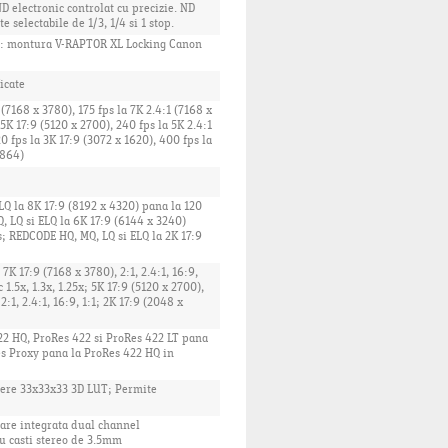
ND electronic controlat cu precizie. ND
 selectabile de 1/3, 1/4 si 1 stop.
l: montura V-RAPTOR XL Locking Canon
icate
 (7168 x 3780), 175 fps la 7K 2.4:1 (7168 x
 5K 17:9 (5120 x 2700), 240 fps la 5K 2.4:1
0 fps la 3K 17:9 (3072 x 1620), 400 fps la
 864)
LQ la 8K 17:9 (8192 x 4320) pana la 120
, LQ si ELQ la 6K 17:9 (6144 x 3240)
s; REDCODE HQ, MQ, LQ si ELQ la 2K 17:9
; 7K 17:9 (7168 x 3780), 2:1, 2.4:1, 16:9,
 1.5x, 1.3x, 1.25x; 5K 17:9 (5120 x 2700),
 2:1, 2.4:1, 16:9, 1:1; 2K 17:9 (2048 x
22 HQ, ProRes 422 si ProRes 422 LT pana
es Proxy pana la ProRes 422 HQ in
siere 33x33x33 3D LUT; Permite
rare integrata dual channel
u casti stereo de 3.5mm