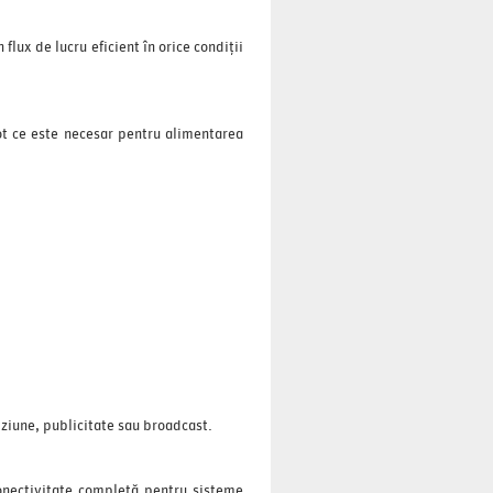
flux de lucru eficient în orice condiții
tot ce este necesar pentru alimentarea
iziune, publicitate sau broadcast.
conectivitate completă pentru sisteme