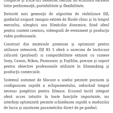
compacte și DSLR-uri moderne, oferind un echilibru excelent
între performanță, portabilitate și flexibilitate.
Datorită noii generații de algoritmi de stabilizare DJI,
gimbalul asigură imagini extrem de fluide chiar și în timpul
mersului, alergării sau filmărilor dinamice, fiind ideal
pentru content creators, videografi de eveniment și producții
video profesionale.
Construit din materiale premium și optimizat pentru
utilizare intensivă, DJI RS 5 oferă o sarecina de încărcare
ridicată (payload) si compatibilitate extinsă cu camere
Sony, Canon, Nikon, Panasonic și Fujifilm, precum și suport
pentru obiective profesionale utilizate în filmmaking și
producții comerciale.
Sistemul automat de blocare a axelor permite pornirea și
configurarea rapidă a echipamentului, reducând timpul
necesar pregătirii pentru filmare. Ecranul tactil integrat
oferă acces intuitiv la toate funcțiile importante, iar
interfața optimizată permite schimbarea rapidă a modurilor
de lucru și ajustarea parametrilor direct de pe gimbal.