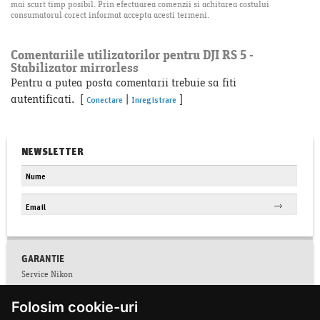
mai scurt timp posibil. Prin efectuarea comenzii si achitarea costului
consumatorul corect informat accepta acesti termeni.
Comentariile utilizatorilor pentru DJI RS 5 -
Stabilizator mirrorless
Pentru a putea posta comentarii trebuie sa fiti
autentificati. [
|
]
Conectare
Inregistrare
NEWSLETTER
GARANTIE
Service Nikon
Conditii service Nikon
Folosim cookie-uri
Facebook