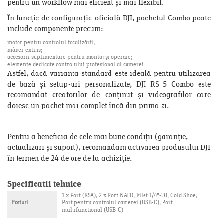
pentru un workflow mai eficient și mai flexibil.
În funcție de configurația oficială DJI, pachetul Combo poate
include componente precum:
motor pentru controlul focalizării;
mâner extins;
accesorii suplimentare pentru montaj și operare;
elemente dedicate controlului profesional al camerei.
Astfel, dacă varianta standard este ideală pentru utilizarea
de bază și setup-uri personalizate, DJI RS 5 Combo este
recomandat creatorilor de conținut și videografilor care
doresc un pachet mai complet încă din prima zi.
Pentru a beneficia de cele mai bune condiții (garanție,
actualizări și suport), recomandăm activarea produsului DJI
în termen de 24 de ore de la achiziție.
Specificatii tehnice
1 x Port (RSA), 2 x Port NATO, Filet 1/4"-20, Cold Shoe,
Porturi
Port pentru controlul camerei (USB-C), Port
multifunctional (USB-C)