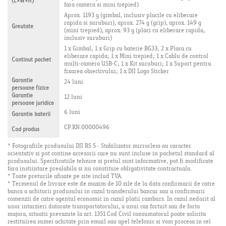
(L×W×H)
fara camera si mini trepied)
Aprox. 1193 g (gimbal, inclusiv placile cu eliberare
rapida si suruburi), aprox. 274 g (grip), aprox. 149 g
Greutate
(mini trepied), aprox. 93 g (placi cu eliberare rapida,
inclusiv suruburi)
1 x Gimbal; 1 x Grip cu baterie BG33; 2 x Placa cu
eliberare rapida; 1 x Mini trepied; 1 x Cablu de control
Continut pachet
multi-camera USB-C; 1 x Kit suruburi; 1 x Suport pentru
fixarea obiectivului; 1 x DJI Logo Sticker
Garantie
24 luni
persoane fizice
Garantie
12 luni
persoane juridice
6 luni
Garantie baterii
CP.RN.00000496
Cod produs
* Fotografiile produsului DJI RS 5 - Stabilizator mirrorless au caracter
orientativ si pot contine accesorii care nu sunt incluse in pachetul standard al
produsului. Specificatiile tehnice si pretul sunt informative, pot fi modificate
fara instiintare prealabila si nu constituie obligativitate contractuala.
* Toate preturile afisate pe site includ TVA.
* Termenul de livrare este de maxim de 10 zile de la data confirmarii de catre
banca a achitarii produsului in cazul transferului bancar sau a confirmarii
comenzii de catre agentul economic in cazul platii ramburs. In cazul nedorit al
unor intarzieri datorate transportatorului, a unui caz fortuit sau de forta
majora, situatii prevazute la art. 1351 Cod Civil consumatorul poate solicita
restituirea sumei achitate prin email sau apel telefonic si vom procesa in cel