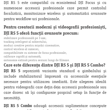
DJI RS 5 este compatibil cu ecosistemul DJI Focus și cu
numeroase accesorii profesionale care permit controlul
focalizării, monitorizare wireless și automatizări avansate
pentru workflow-uri profesionale.
Pentru creatorii moderni și videografii profesioniști,
DJI RS 5 oferă funcții avansate precum:
stabilizare profesională pe 3 axe;
tracking inteligent al subiectului;
moduri creative pentru mișcări cinematice;
control wireless al camerei;
compatibilitate cu sisteme de focus profesionale;
calibrare rapidă și automată;
autonomie extinsă pentru sesiuni lungi de filmare.
Care este diferența dintre DJI RS 5 și DJI RS 5 Combo?
DJI RS 5
reprezintă varianta standard a gimbalului și
include stabilizatorul împreună cu accesoriile esențiale
necesare pentru utilizarea imediată. Este alegerea ideală
pentru videografii care dețin deja accesorii profesionale sau
care doresc să își configureze propriul setup în funcție de
necesități.
DJI RS 5 Combo
adaugă accesorii suplimentare concepute