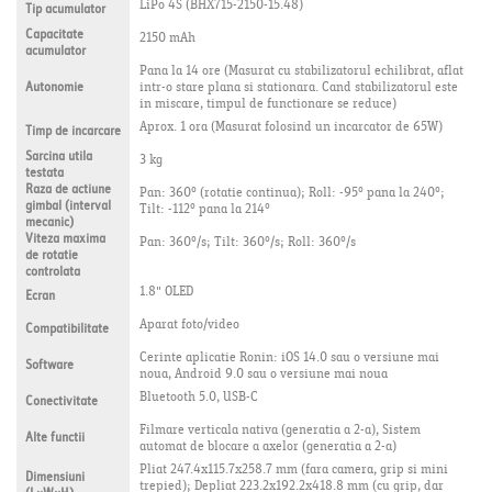
LiPo 4S (BHX715-2150-15.48)
Tip acumulator
Capacitate
2150 mAh
acumulator
Pana la 14 ore (Masurat cu stabilizatorul echilibrat, aflat
Autonomie
intr-o stare plana si stationara. Cand stabilizatorul este
in miscare, timpul de functionare se reduce)
Aprox. 1 ora (Masurat folosind un incarcator de 65W)
Timp de incarcare
Sarcina utila
3 kg
testata
Raza de actiune
Pan: 360° (rotatie continua); Roll: -95° pana la 240°;
gimbal (interval
Tilt: -112° pana la 214°
mecanic)
Viteza maxima
Pan: 360°/s; Tilt: 360°/s; Roll: 360°/s
de rotatie
controlata
1.8" OLED
Ecran
Aparat foto/video
Compatibilitate
Cerinte aplicatie Ronin: iOS 14.0 sau o versiune mai
Software
noua, Android 9.0 sau o versiune mai noua
Bluetooth 5.0, USB-C
Conectivitate
Filmare verticala nativa (generatia a 2-a), Sistem
Alte functii
automat de blocare a axelor (generatia a 2-a)
Pliat 247.4x115.7x258.7 mm (fara camera, grip si mini
Dimensiuni
trepied); Depliat 223.2x192.2x418.8 mm (cu grip, dar