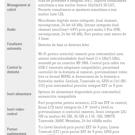
Flux de procesare a imaginii IPP2; Suporta vizualizarea
Management al
simultana a mai multor fisiere 33x33x33 3D LUT;
culorii
Permite vizualizarea si ajustarea simultana a mai
multor liste CDL
Microfoane digitale mono integrate, dual channel,
necomprimat, 24-bit 48 kHz; Intrare integrata dual
Audio
channel (mic/line/+48V) prin port audio 5-Pin 00B,
necomprimat, 24-bit 48 kHz; Port pentru casti stereo de
3.5mm
Focalizare
Detectie de faza cu detectia fetei
automata
Wi-Fi pentru controlul camerei prin intermediul unei
antene interschimbabile dual-band (2.4 GHz/5 GHz),
montată pe un conector RP-SMA. Control prin cablu via
Control la
USB-C (necesita adaptoare compatibile), permitand
distanta
controlul de la distanta al camerei, previzualizare video
live in format MJPEG si descarcarea de la distanta a
fisierelor media. Genlock, Timecode-in, GPIO si Ctrl (RS-
232) prin intermediul portului integrat EXT cu 9 pini
Optiuni de alimentare disponibile prin intermediul
Iesiri alimentare
accesoriilor compatibile
Port proprietar pentru accesorii, LCD sau EVF cu control;
Ecran LCD tactil integrat de 2.9" 1440 x 1440 cu
Iesiri video-
previzualizare si controlul camerei; Iesiri integrate 12G-
control
SDI cu moduri 6G-SDI, 3G-SDI si 1.5G -SDI; SMPTE
Timecode, HANC Metadata, 24-bit 48kHz audio
Tri-Level Genlock prin portul EXT de 9 pini; Linear
Porturi
Timecod (LTC) prin portul EXT de 9 pini; GPIO prin
suplimentare