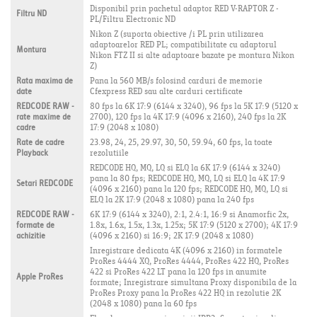
Disponibil prin pachetul adaptor RED V-RAPTOR Z -
Filtru ND
PL/Filtru Electronic ND
Nikon Z (suporta obiective /i PL prin utilizarea
adaptoarelor RED PL; compatibilitate cu adaptorul
Montura
Nikon FTZ II si alte adaptoare bazate pe montura Nikon
Z)
Rata maxima de
Pana la 560 MB/s folosind carduri de memorie
date
Cfexpress RED sau alte carduri certificate
REDCODE RAW -
80 fps la 6K 17:9 (6144 x 3240), 96 fps la 5K 17:9 (5120 x
rate maxime de
2700), 120 fps la 4K 17:9 (4096 x 2160), 240 fps la 2K
cadre
17:9 (2048 x 1080)
Rate de cadre
23.98, 24, 25, 29.97, 30, 50, 59.94, 60 fps, la toate
Playback
rezolutiile
REDCODE HQ, MQ, LQ si ELQ la 6K 17:9 (6144 x 3240)
pana la 80 fps; REDCODE HQ, MQ, LQ si ELQ la 4K 17:9
Setari REDCODE
(4096 x 2160) pana la 120 fps; REDCODE HQ, MQ, LQ si
ELQ la 2K 17:9 (2048 x 1080) pana la 240 fps
REDCODE RAW -
6K 17:9 (6144 x 3240), 2:1, 2.4:1, 16:9 si Anamorfic 2x,
formate de
1.8x, 1.6x, 1.5x, 1.3x, 1.25x; 5K 17:9 (5120 x 2700); 4K 17:9
achizitie
(4096 x 2160) si 16:9; 2K 17:9 (2048 x 1080)
Inregistrare dedicata 4K (4096 x 2160) in formatele
ProRes 4444 XQ, ProRes 4444, ProRes 422 HQ, ProRes
422 si ProRes 422 LT pana la 120 fps in anumite
Apple ProRes
formate; Inregistrare simultana Proxy disponibila de la
ProRes Proxy pana la ProRes 422 HQ in rezolutie 2K
(2048 x 1080) pana la 60 fps