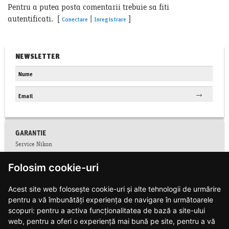
Pentru a putea posta comentarii trebuie sa fiti
autentificati. [
|
]
Conectare
Inregistrare
NEWSLETTER
GARANTIE
Service Nikon
Conditii service Nikon
Folosim cookie-uri
Facebook
Colectare CNP
Acest site web folosește cookie-uri și alte tehnologii de urmărire
Conditii de garantie
pentru a vă îmbunătăți experiența de navigare în următoarele
Contact
Informatii siguranta produse
scopuri:
pentru a activa funcționalitatea de bază a site-ului
Modalitati de plata si livrare
web
,
pentru a oferi o experiență mai bună pe site
,
pentru a vă