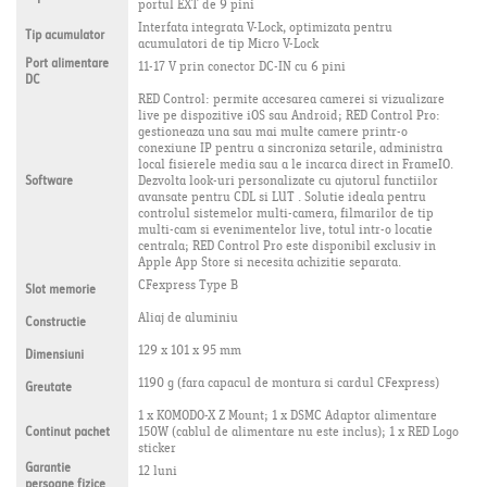
portul EXT de 9 pini
Interfata integrata V-Lock, optimizata pentru
Tip acumulator
acumulatori de tip Micro V-Lock
Port alimentare
11-17 V prin conector DC-IN cu 6 pini
DC
RED Control: permite accesarea camerei si vizualizare
live pe dispozitive iOS sau Android; RED Control Pro:
gestioneaza una sau mai multe camere printr-o
conexiune IP pentru a sincroniza setarile, administra
local fisierele media sau a le incarca direct in FrameIO.
Software
Dezvolta look-uri personalizate cu ajutorul functiilor
avansate pentru CDL si LUT . Solutie ideala pentru
controlul sistemelor multi-camera, filmarilor de tip
multi-cam si evenimentelor live, totul intr-o locatie
centrala; RED Control Pro este disponibil exclusiv in
Apple App Store si necesita achizitie separata.
CFexpress Type B
Slot memorie
Aliaj de aluminiu
Constructie
129 x 101 x 95 mm
Dimensiuni
1190 g (fara capacul de montura si cardul CFexpress)
Greutate
1 x KOMODO-X Z Mount; 1 x DSMC Adaptor alimentare
Continut pachet
150W (cablul de alimentare nu este inclus); 1 x RED Logo
sticker
Garantie
12 luni
persoane fizice