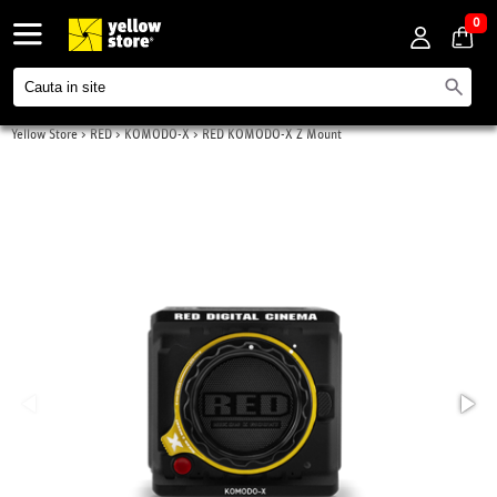
0
Yellow Store
>
RED
>
KOMODO-X
>
RED KOMODO-X Z Mount