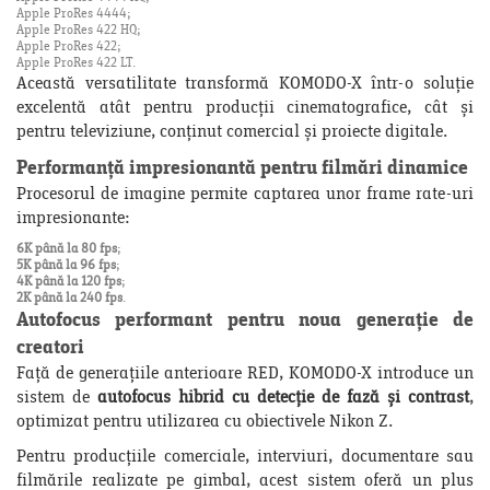
Apple ProRes 4444;
Apple ProRes 422 HQ;
Apple ProRes 422;
Apple ProRes 422 LT.
Această versatilitate transformă KOMODO-X într-o soluție
excelentă atât pentru producții cinematografice, cât și
pentru televiziune, conținut comercial și proiecte digitale.
Performanță impresionantă pentru filmări dinamice
Procesorul de imagine permite captarea unor frame rate-uri
impresionante:
6K până la 80 fps
;
5K până la 96 fps
;
4K până la 120 fps
;
2K până la 240 fps
.
Autofocus performant pentru noua generație de
creatori
Față de generațiile anterioare RED, KOMODO-X introduce un
sistem de
autofocus hibrid cu detecție de fază și contrast
,
optimizat pentru utilizarea cu obiectivele Nikon Z.
Pentru producțiile comerciale, interviuri, documentare sau
filmările realizate pe gimbal, acest sistem oferă un plus