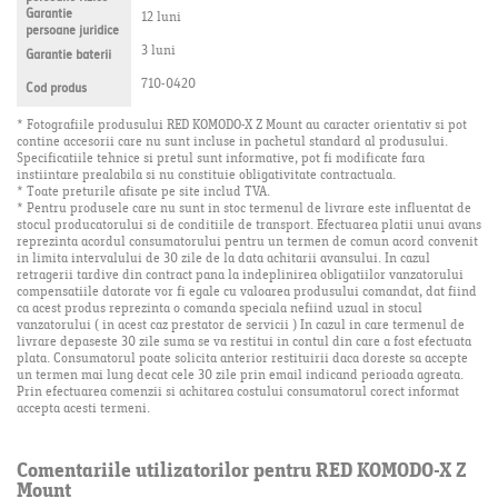
Garantie
12 luni
persoane juridice
3 luni
Garantie baterii
710-0420
Cod produs
* Fotografiile produsului RED KOMODO-X Z Mount au caracter orientativ si pot
contine accesorii care nu sunt incluse in pachetul standard al produsului.
Specificatiile tehnice si pretul sunt informative, pot fi modificate fara
instiintare prealabila si nu constituie obligativitate contractuala.
* Toate preturile afisate pe site includ TVA.
* Pentru produsele care nu sunt in stoc termenul de livrare este influentat de
stocul producatorului si de conditiile de transport. Efectuarea platii unui avans
reprezinta acordul consumatorului pentru un termen de comun acord convenit
in limita intervalului de 30 zile de la data achitarii avansului. In cazul
retragerii tardive din contract pana la indeplinirea obligatiilor vanzatorului
compensatiile datorate vor fi egale cu valoarea produsului comandat, dat fiind
ca acest produs reprezinta o comanda speciala nefiind uzual in stocul
vanzatorului ( in acest caz prestator de servicii ) In cazul in care termenul de
livrare depaseste 30 zile suma se va restitui in contul din care a fost efectuata
plata. Consumatorul poate solicita anterior restituirii daca doreste sa accepte
un termen mai lung decat cele 30 zile prin email indicand perioada agreata.
Prin efectuarea comenzii si achitarea costului consumatorul corect informat
accepta acesti termeni.
Comentariile utilizatorilor pentru RED KOMODO-X Z
Mount