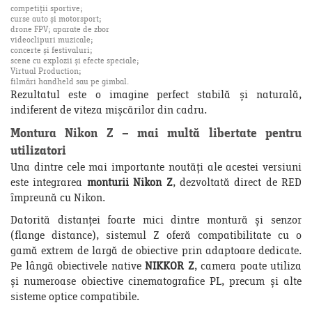
competiții sportive;
curse auto și motorsport;
drone FPV; aparate de zbor
videoclipuri muzicale;
concerte și festivaluri;
scene cu explozii și efecte speciale;
Virtual Production;
filmări handheld sau pe gimbal.
Rezultatul este o imagine perfect stabilă și naturală,
indiferent de viteza mișcărilor din cadru.
Montura Nikon Z – mai multă libertate pentru
utilizatori
Una dintre cele mai importante noutăți ale acestei versiuni
este integrarea
monturii Nikon Z
, dezvoltată direct de RED
împreună cu Nikon.
Datorită distanței foarte mici dintre montură și senzor
(flange distance), sistemul Z oferă compatibilitate cu o
gamă extrem de largă de obiective prin adaptoare dedicate.
Pe lângă obiectivele native
NIKKOR Z
, camera poate utiliza
și numeroase obiective cinematografice PL, precum și alte
sisteme optice compatibile.