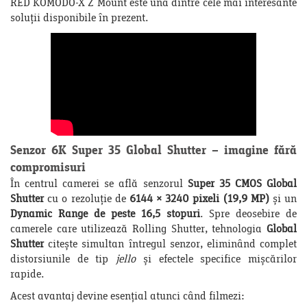
RED KOMODO-X Z Mount este una dintre cele mai interesante
soluții disponibile în prezent.
Senzor 6K Super 35 Global Shutter – imagine fără
compromisuri
În centrul camerei se află senzorul
Super 35 CMOS Global
Shutter
cu o rezoluție de
6144 × 3240 pixeli (19,9 MP)
și un
Dynamic Range de peste 16,5 stopuri
. Spre deosebire de
camerele care utilizează Rolling Shutter, tehnologia
Global
Shutter
citește simultan întregul senzor, eliminând complet
distorsiunile de tip
jello
și efectele specifice mișcărilor
rapide.
Acest avantaj devine esențial atunci când filmezi: