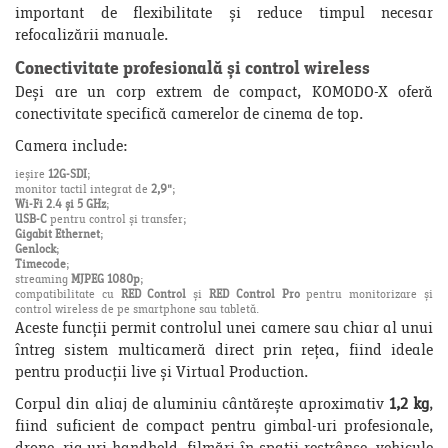
important de flexibilitate și reduce timpul necesar
refocalizării manuale.
Conectivitate profesională și control wireless
Deși are un corp extrem de compact, KOMODO-X oferă
conectivitate specifică camerelor de cinema de top.
Camera include:
ieșire
12G-SDI
;
monitor tactil integrat de
2,9"
;
Wi-Fi 2.4 și 5 GHz
;
USB-C
pentru control și transfer;
Gigabit Ethernet
;
Genlock
;
Timecode
;
streaming
MJPEG 1080p
;
compatibilitate cu
RED Control
și
RED Control Pro
pentru monitorizare și
control wireless de pe smartphone sau tabletă.
Aceste funcții permit controlul unei camere sau chiar al unui
întreg sistem multicameră direct prin rețea, fiind ideale
pentru producții live și Virtual Production.
Corpul din aliaj de aluminiu cântărește aproximativ
1,2 kg
,
fiind suficient de compact pentru gimbal-uri profesionale,