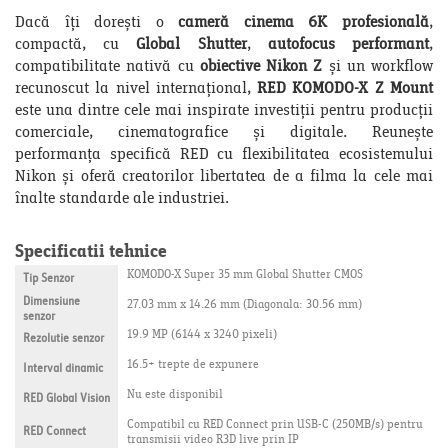
Dacă îți dorești o
cameră cinema 6K profesională
,
compactă, cu
Global Shutter
,
autofocus performant
,
compatibilitate nativă cu
obiective Nikon Z
și un workflow
recunoscut la nivel internațional,
RED KOMODO-X Z Mount
este una dintre cele mai inspirate investiții pentru producții
comerciale, cinematografice și digitale. Reunește
performanța specifică RED cu flexibilitatea ecosistemului
Nikon și oferă creatorilor libertatea de a filma la cele mai
înalte standarde ale industriei.
Specificatii tehnice
KOMODO-X Super 35 mm Global Shutter CMOS
Tip Senzor
Dimensiune
27.03 mm x 14.26 mm (Diagonala: 30.56 mm)
senzor
19.9 MP (6144 x 3240 pixeli)
Rezolutie senzor
16.5+ trepte de expunere
Interval dinamic
Nu este disponibil
RED Global Vision
Compatibil cu RED Connect prin USB-C (250MB/s) pentru
RED Connect
transmisii video R3D live prin IP