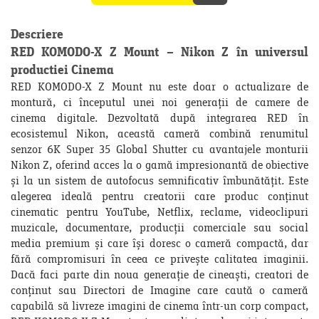
Descriere
RED KOMODO-X Z Mount – Nikon Z în universul
productiei Cinema
RED KOMODO-X Z Mount nu este doar o actualizare de
montură, ci începutul unei noi generații de camere de
cinema digitale. Dezvoltată după integrarea RED în
ecosistemul Nikon, această cameră combină renumitul
senzor 6K Super 35 Global Shutter cu avantajele monturii
Nikon Z, oferind acces la o gamă impresionantă de obiective
și la un sistem de autofocus semnificativ îmbunătățit. Este
alegerea ideală pentru creatorii care produc conținut
cinematic pentru YouTube, Netflix, reclame, videoclipuri
muzicale, documentare, producții comerciale sau social
media premium și care își doresc o cameră compactă, dar
fără compromisuri în ceea ce privește calitatea imaginii.
Dacă faci parte din noua generație de cineaști, creatori de
conținut sau Directori de Imagine care caută o cameră
capabilă să livreze imagini de cinema într-un corp compact,