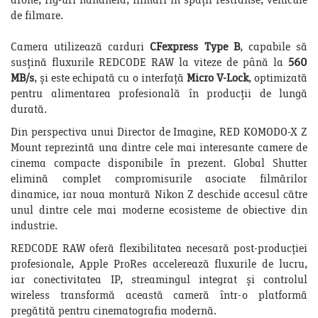
drone, rig-uri handheld, filmări în spații restrânse, vehicule
de filmare.
Camera utilizează carduri
CFexpress Type B
, capabile să
susțină fluxurile REDCODE RAW la viteze de până la
560
MB/s
, și este echipată cu o interfață
Micro V-Lock
, optimizată
pentru alimentarea profesională în producții de lungă
durată.
Din perspectiva unui Director de Imagine, RED KOMODO-X Z
Mount reprezintă una dintre cele mai interesante camere de
cinema compacte disponibile în prezent. Global Shutter
elimină complet compromisurile asociate filmărilor
dinamice, iar noua montură Nikon Z deschide accesul către
unul dintre cele mai moderne ecosisteme de obiective din
industrie.
REDCODE RAW oferă flexibilitatea necesară post-producției
profesionale, Apple ProRes accelerează fluxurile de lucru,
iar conectivitatea IP, streamingul integrat și controlul
wireless transformă această cameră într-o platformă
pregătită pentru cinematografia modernă.