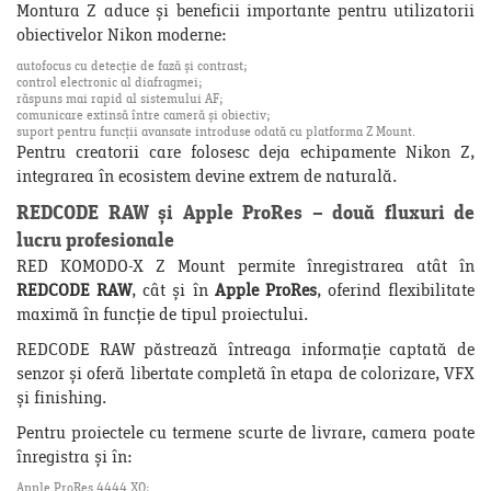
Montura Z aduce și beneficii importante pentru utilizatorii
obiectivelor Nikon moderne:
autofocus cu detecție de fază și contrast;
control electronic al diafragmei;
răspuns mai rapid al sistemului AF;
comunicare extinsă între cameră și obiectiv;
suport pentru funcții avansate introduse odată cu platforma Z Mount.
Pentru creatorii care folosesc deja echipamente Nikon Z,
integrarea în ecosistem devine extrem de naturală.
REDCODE RAW și Apple ProRes – două fluxuri de
lucru profesionale
RED KOMODO-X Z Mount permite înregistrarea atât în
REDCODE RAW
, cât și în
Apple ProRes
, oferind flexibilitate
maximă în funcție de tipul proiectului.
REDCODE RAW păstrează întreaga informație captată de
senzor și oferă libertate completă în etapa de colorizare, VFX
și finishing.
Pentru proiectele cu termene scurte de livrare, camera poate
înregistra și în:
Apple ProRes 4444 XQ;