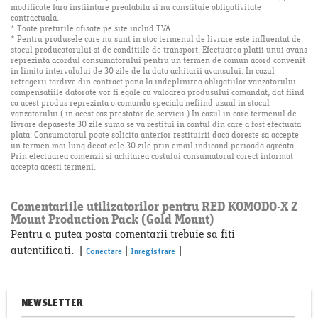
modificate fara instiintare prealabila si nu constituie obligativitate
contractuala.
* Toate preturile afisate pe site includ TVA.
* Pentru produsele care nu sunt in stoc termenul de livrare este influentat de
stocul producatorului si de conditiile de transport. Efectuarea platii unui avans
reprezinta acordul consumatorului pentru un termen de comun acord convenit
in limita intervalului de 30 zile de la data achitarii avansului. In cazul
retragerii tardive din contract pana la indeplinirea obligatiilor vanzatorului
compensatiile datorate vor fi egale cu valoarea produsului comandat, dat fiind
ca acest produs reprezinta o comanda speciala nefiind uzual in stocul
vanzatorului ( in acest caz prestator de servicii ) In cazul in care termenul de
livrare depaseste 30 zile suma se va restitui in contul din care a fost efectuata
plata. Consumatorul poate solicita anterior restituirii daca doreste sa accepte
un termen mai lung decat cele 30 zile prin email indicand perioada agreata.
Prin efectuarea comenzii si achitarea costului consumatorul corect informat
accepta acesti termeni.
Comentariile utilizatorilor pentru RED KOMODO-X Z
Mount Production Pack (Gold Mount)
Pentru a putea posta comentarii trebuie sa fiti
autentificati. [
|
]
Conectare
Inregistrare
NEWSLETTER