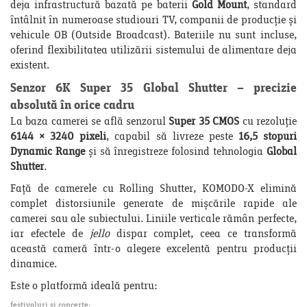
deja infrastructură bazată pe baterii
Gold Mount
, standard
întâlnit în numeroase studiouri TV, companii de producție și
vehicule OB (Outside Broadcast). Bateriile nu sunt incluse,
oferind flexibilitatea utilizării sistemului de alimentare deja
existent.
Senzor 6K Super 35 Global Shutter – precizie
absolută în orice cadru
La baza camerei se află senzorul
Super 35 CMOS
cu rezoluție
6144 × 3240 pixeli
, capabil să livreze peste
16,5 stopuri
Dynamic Range
și să înregistreze folosind tehnologia
Global
Shutter
.
Față de camerele cu Rolling Shutter, KOMODO-X elimină
complet distorsiunile generate de mișcările rapide ale
camerei sau ale subiectului. Liniile verticale rămân perfecte,
iar efectele de
jello
dispar complet, ceea ce transformă
această cameră într-o alegere excelentă pentru producții
dinamice.
Este o platformă ideală pentru:
festivaluri și concerte;