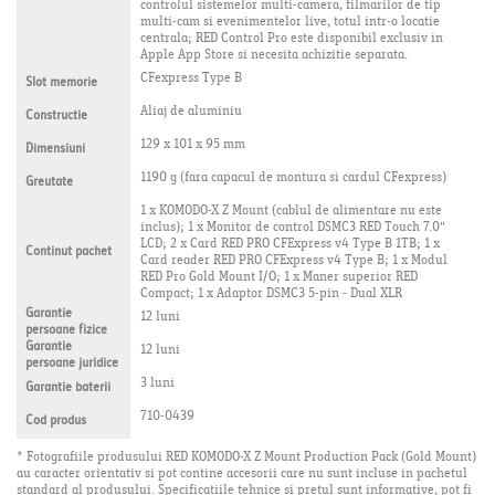
controlul sistemelor multi-camera, filmarilor de tip
multi-cam si evenimentelor live, totul intr-o locatie
centrala; RED Control Pro este disponibil exclusiv in
Apple App Store si necesita achizitie separata.
CFexpress Type B
Slot memorie
Aliaj de aluminiu
Constructie
129 x 101 x 95 mm
Dimensiuni
1190 g (fara capacul de montura si cardul CFexpress)
Greutate
1 x KOMODO-X Z Mount (cablul de alimentare nu este
inclus); 1 x Monitor de control DSMC3 RED Touch 7.0"
LCD; 2 x Card RED PRO CFExpress v4 Type B 1TB; 1 x
Continut pachet
Card reader RED PRO CFExpress v4 Type B; 1 x Modul
RED Pro Gold Mount I/O; 1 x Maner superior RED
Compact; 1 x Adaptor DSMC3 5-pin - Dual XLR
Garantie
12 luni
persoane fizice
Garantie
12 luni
persoane juridice
3 luni
Garantie baterii
710-0439
Cod produs
* Fotografiile produsului RED KOMODO-X Z Mount Production Pack (Gold Mount)
au caracter orientativ si pot contine accesorii care nu sunt incluse in pachetul
standard al produsului. Specificatiile tehnice si pretul sunt informative, pot fi