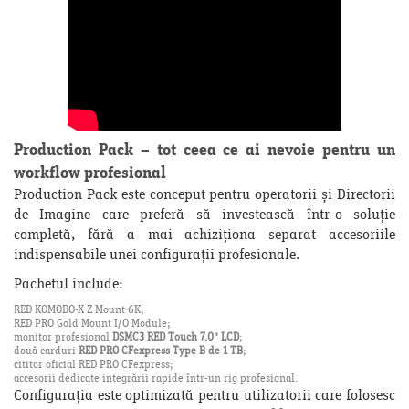
Production Pack – tot ceea ce ai nevoie pentru un
workflow profesional
Production Pack este conceput pentru operatorii și Directorii
de Imagine care preferă să investească într-o soluție
completă, fără a mai achiziționa separat accesoriile
indispensabile unei configurații profesionale.
Pachetul include:
RED KOMODO-X Z Mount 6K;
RED PRO Gold Mount I/O Module;
monitor profesional
DSMC3 RED Touch 7.0" LCD
;
două carduri
RED PRO CFexpress Type B de 1 TB
;
cititor oficial RED PRO CFexpress;
accesorii dedicate integrării rapide într-un rig profesional.
Configurația este optimizată pentru utilizatorii care folosesc