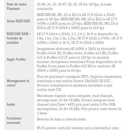
Rate de cadre
23.98, 24, 25, 29.97, 30, 50, 59.94, 60 fps, la toate
Playback
rezolutiile
REDCODE HQ, MQ, LQ si ELQ la 6K 17:9 (6144 x 3240)
pana la 80 fps; REDCODE HQ, MQ, LQ si ELQ la 4K 17:9
Setari REDCODE
(4096 x 2160) pana la 120 fps; REDCODE HQ, MQ, LQ si
ELQ la 2K 17:9 (2048 x 1080) pana la 240 fps
REDCODE RAW -
6K 17:9 (6144 x 3240), 2:1, 2.4:1, 16:9 si Anamorfic 2x,
formate de
1.8x, 1.6x, 1.5x, 1.3x, 1.25x; 5K 17:9 (5120 x 2700); 4K 17:9
achizitie
(4096 x 2160) si 16:9; 2K 17:9 (2048 x 1080)
Inregistrare dedicata 4K (4096 x 2160) in formatele
ProRes 4444 XQ, ProRes 4444, ProRes 422 HQ, ProRes
422 si ProRes 422 LT pana la 120 fps in anumite
Apple ProRes
formate; Inregistrare simultana Proxy disponibila de la
ProRes Proxy pana la ProRes 422 HQ in rezolutie 2K
(2048 x 1080) pana la 60 fps
Flux de procesare a imaginii IPP2; Suporta vizualizarea
Management al
simultana a mai multor fisiere 33x33x33 3D LUT;
culorii
Permite vizualizarea si ajustarea simultana a mai
multor liste CDL
Microfoane digitale mono integrate, dual channel,
necomprimat, 24-bit 48 kHz; Intrare integrata dual
Audio
channel (mic/line/+48V) prin port audio 5-Pin 00B,
necomprimat, 24-bit 48 kHz; Port pentru casti stereo de
3.5mm
Focalizare
Detectie de faza cu detectia fetei
automata
Wi-Fi pentru controlul camerei prin intermediul unei