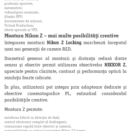
producții sportive;
automotive;
videoclipuri muzicale;
filmări FPV;
documentare de acțiune;
Virtual Production;
efecte speciale și VFX.
Montura Nikon Z – mai multe posibilități creative
Integrarea monturii
Nikon Z Locking
marchează începutul
unei noi generații de camere RED.
Diametrul generos al monturii și distanța redusă dintre
senzor și obiectiv permit utilizarea obiectivelor
NIKKOR Z
,
apreciate pentru claritate, contrast și performanța optică la
rezoluții foarte ridicate.
În plus, utilizatorii pot integra prin adaptoare dedicate și
obiective cinematografice PL, extinzând considerabil
posibilitățile creative.
Montura Z permite:
autofocus hibrid cu detecție de fază;
control electronic complet al diafragmei;
comunicare rapidă între obiectiv și cameră;