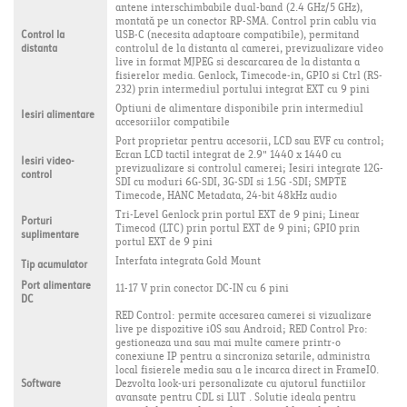
antene interschimbabile dual-band (2.4 GHz/5 GHz),
montată pe un conector RP-SMA. Control prin cablu via
Control la
USB-C (necesita adaptoare compatibile), permitand
distanta
controlul de la distanta al camerei, previzualizare video
live in format MJPEG si descarcarea de la distanta a
fisierelor media. Genlock, Timecode-in, GPIO si Ctrl (RS-
232) prin intermediul portului integrat EXT cu 9 pini
Optiuni de alimentare disponibile prin intermediul
Iesiri alimentare
accesoriilor compatibile
Port proprietar pentru accesorii, LCD sau EVF cu control;
Ecran LCD tactil integrat de 2.9" 1440 x 1440 cu
Iesiri video-
previzualizare si controlul camerei; Iesiri integrate 12G-
control
SDI cu moduri 6G-SDI, 3G-SDI si 1.5G -SDI; SMPTE
Timecode, HANC Metadata, 24-bit 48kHz audio
Tri-Level Genlock prin portul EXT de 9 pini; Linear
Porturi
Timecod (LTC) prin portul EXT de 9 pini; GPIO prin
suplimentare
portul EXT de 9 pini
Interfata integrata Gold Mount
Tip acumulator
Port alimentare
11-17 V prin conector DC-IN cu 6 pini
DC
RED Control: permite accesarea camerei si vizualizare
live pe dispozitive iOS sau Android; RED Control Pro:
gestioneaza una sau mai multe camere printr-o
conexiune IP pentru a sincroniza setarile, administra
local fisierele media sau a le incarca direct in FrameIO.
Software
Dezvolta look-uri personalizate cu ajutorul functiilor
avansate pentru CDL si LUT . Solutie ideala pentru