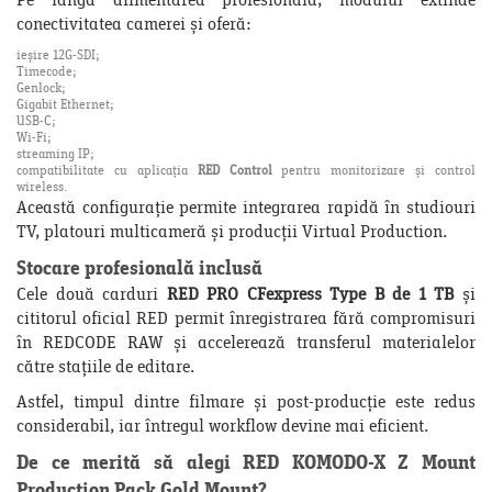
Pe lângă alimentarea profesională, modulul extinde
conectivitatea camerei și oferă:
ieșire 12G-SDI;
Timecode;
Genlock;
Gigabit Ethernet;
USB-C;
Wi-Fi;
streaming IP;
compatibilitate cu aplicația
RED Control
pentru monitorizare și control
wireless.
Această configurație permite integrarea rapidă în studiouri
TV, platouri multicameră și producții Virtual Production.
Stocare profesională inclusă
Cele două carduri
RED PRO CFexpress Type B de 1 TB
și
cititorul oficial RED permit înregistrarea fără compromisuri
în REDCODE RAW și accelerează transferul materialelor
către stațiile de editare.
Astfel, timpul dintre filmare și post-producție este redus
considerabil, iar întregul workflow devine mai eficient.
De ce merită să alegi RED KOMODO-X Z Mount
Production Pack Gold Mount?