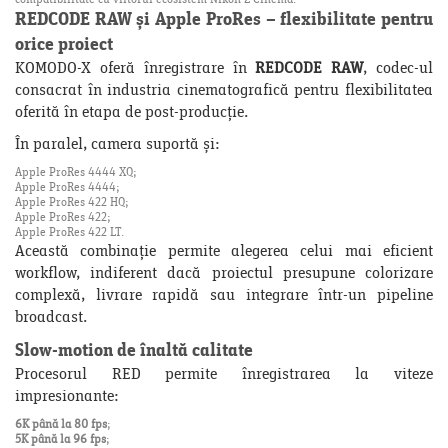
compatibilitate cu viitorul ecosistem Nikon Z Cinema.
REDCODE RAW și Apple ProRes – flexibilitate pentru
orice proiect
KOMODO-X oferă înregistrare în
REDCODE RAW
, codec-ul
consacrat în industria cinematografică pentru flexibilitatea
oferită în etapa de post-producție.
În paralel, camera suportă și:
Apple ProRes 4444 XQ;
Apple ProRes 4444;
Apple ProRes 422 HQ;
Apple ProRes 422;
Apple ProRes 422 LT.
Această combinație permite alegerea celui mai eficient
workflow, indiferent dacă proiectul presupune colorizare
complexă, livrare rapidă sau integrare într-un pipeline
broadcast.
Slow-motion de înaltă calitate
Procesorul RED permite înregistrarea la viteze
impresionante:
6K până la 80 fps
;
5K până la 96 fps
;