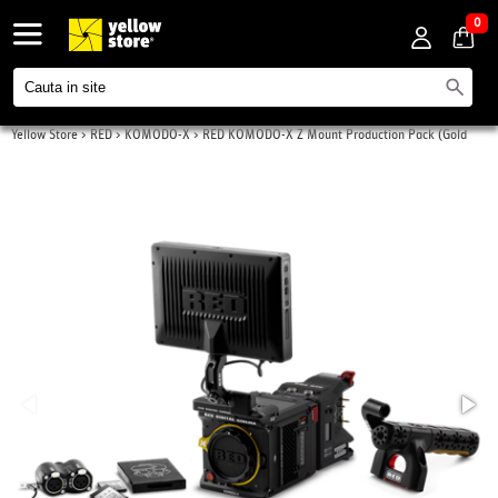
0
Yellow Store
>
RED
>
KOMODO-X
>
RED KOMODO-X Z Mount Production Pack (Gold
Mount)