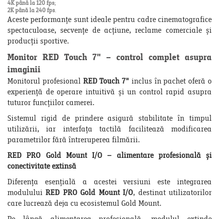
4K până la 120 fps
;
2K până la 240 fps
.
Aceste performanțe sunt ideale pentru cadre cinematografice
spectaculoase, secvențe de acțiune, reclame comerciale și
producții sportive.
Monitor RED Touch 7" – control complet asupra
imaginii
Monitorul profesional
RED Touch 7"
inclus în pachet oferă o
experiență de operare intuitivă și un control rapid asupra
tuturor funcțiilor camerei.
Sistemul rigid de prindere asigură stabilitate în timpul
utilizării, iar interfața tactilă facilitează modificarea
parametrilor fără întreruperea filmării.
RED PRO Gold Mount I/O – alimentare profesională și
conectivitate extinsă
Diferența esențială a acestei versiuni este integrarea
modulului
RED PRO Gold Mount I/O
, destinat utilizatorilor
care lucrează deja cu ecosistemul Gold Mount.