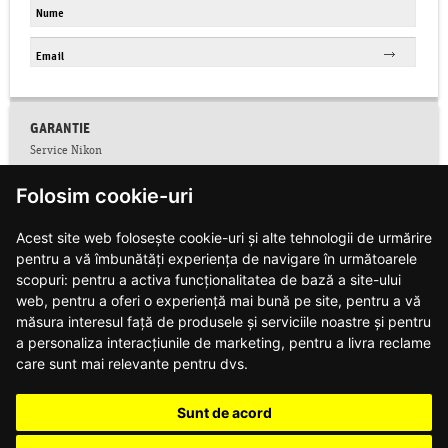
GARANTIE
Service Nikon
Conditii service Nikon
Folosim cookie-uri
Facebook
Colectare CNP
Acest site web folosește cookie-uri și alte tehnologii de urmărire
Conditii de garantie
pentru a vă îmbunătăți experiența de navigare în următoarele
Contact
Informatii siguranta produse
scopuri:
pentru a activa funcționalitatea de bază a site-ului
Modalitati de plata si livrare
web
,
pentru a oferi o experiență mai bună pe site
,
pentru a vă
Notificari web push
măsura interesul față de produsele și serviciile noastre și pentru
Politica de confidentialitate
a personaliza interacțiunile de marketing
,
pentru a livra reclame
Politica de utilizare cookie-uri
care sunt mai relevante pentru dvs
.
Regulament campanie DJI
Regulament campanie Nikon
Sunt de acord
Regulament campanie Nikon Z8
Regulament campanie obiective Z