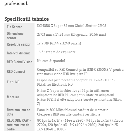
profesional.
Specificatii tehnice
KOMODO-X Super 35 mm Global Shutter CMOS
Tip Senzor
Dimensiune
27.03 mm x 14.26 mm (Diagonala: 30.56 mm)
senzor
19.9 MP (6144 x 3240 pixeli)
Rezolutie senzor
16.5+ trepte de expunere
Interval dinamic
Nu este disponibil
RED Global Vision
Compatibil cu RED Connect prin USB-C (250MB/s) pentru
RED Connect
transmisii video R3D live prin IP
Disponibil prin pachetul adaptor RED V-RAPTOR Z -
Filtru ND
PL/Filtru Electronic ND
Nikon Z (suporta obiective /i PL prin utilizarea
adaptoarelor RED PL; compatibilitate cu adaptorul
Montura
Nikon FTZ II si alte adaptoare bazate pe montura Nikon
Z)
Rata maxima de
Pana la 560 MB/s folosind carduri de memorie
date
Cfexpress RED sau alte carduri certificate
REDCODE RAW -
80 fps la 6K 17:9 (6144 x 3240), 96 fps la 5K 17:9 (5120 x
rate maxime de
2700), 120 fps la 4K 17:9 (4096 x 2160), 240 fps la 2K
cadre
17:9 (2048 x 1080)