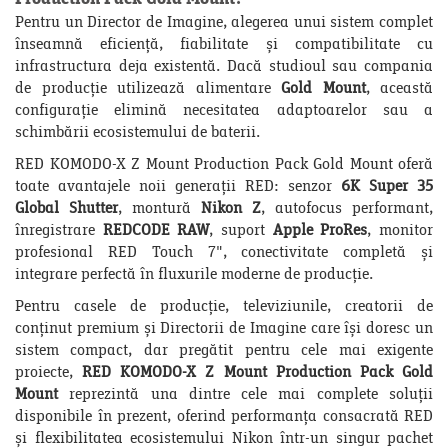
Pentru un Director de Imagine, alegerea unui sistem complet
înseamnă eficiență, fiabilitate și compatibilitate cu
infrastructura deja existentă. Dacă studioul sau compania
de producție utilizează alimentare
Gold Mount
, această
configurație elimină necesitatea adaptoarelor sau a
schimbării ecosistemului de baterii.
RED KOMODO-X Z Mount Production Pack Gold Mount oferă
toate avantajele noii generații RED: senzor
6K Super 35
Global Shutter
, montură
Nikon Z
, autofocus performant,
înregistrare
REDCODE RAW
, suport
Apple ProRes
, monitor
profesional RED Touch 7", conectivitate completă și
integrare perfectă în fluxurile moderne de producție.
Pentru casele de producție, televiziunile, creatorii de
conținut premium și Directorii de Imagine care își doresc un
sistem compact, dar pregătit pentru cele mai exigente
proiecte,
RED KOMODO-X Z Mount Production Pack Gold
Mount
reprezintă una dintre cele mai complete soluții
disponibile în prezent, oferind performanța consacrată RED
și flexibilitatea ecosistemului Nikon într-un singur pachet