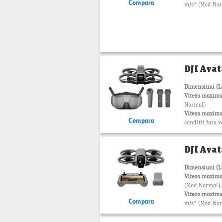
Compara
m/s* (Mod Nor
DJI Avat
Dimensiuni (
Viteza maxima
Normal)
Viteza maxima
Compara
conditii fara v
DJI Avat
Dimensiuni (
Viteza maxima
(Mod Normal); 
Viteza maxima
Compara
m/s* (Mod Nor