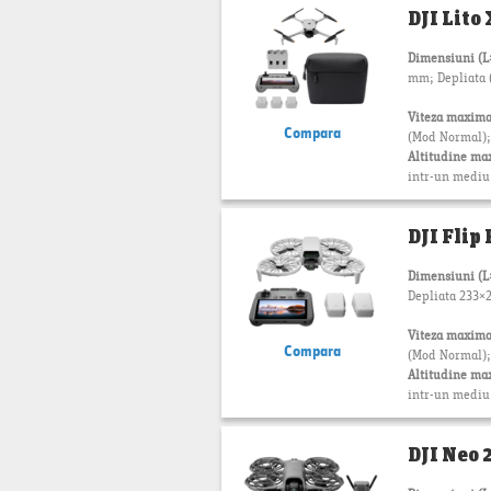
DJI Lito
Dimensiuni (
mm; Depliata (f
Viteza maxima
Compara
(Mod Normal);
Altitudine ma
intr-un mediu f
DJI Flip
Dimensiuni (
Depliata 233
Viteza maxima
Compara
(Mod Normal); 
Altitudine ma
intr-un mediu f
DJI Neo 