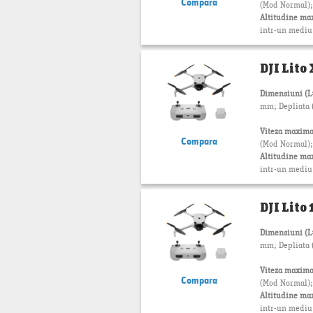
Compara
(Mod Normal); 
Altitudine ma
intr-un mediu f
DJI Lito
Dimensiuni (
mm; Depliata (f
Viteza maxima
Compara
(Mod Normal);
Altitudine ma
intr-un mediu f
DJI Lito
Dimensiuni (
mm; Depliata (f
Viteza maxima
Compara
(Mod Normal);
Altitudine ma
intr-un mediu f