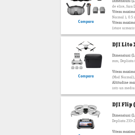
Dimensiuni (
de elice, fara 
Viteza maxima
Normal ); 0.5 
Compara
Viteza maxima
(stare urmarir
DJI Lito
Dimensiuni (
mm; Depliata (f
Viteza maxima
Compara
(Mod Normal);
Altitudine ma
intr-un mediu f
DJI Flip
Dimensiuni (
Depliata 233
Viteza maxima