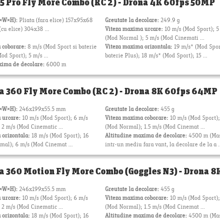
 5 Pro Fly More Combo (RC 2) - Drona 4K 60fps 50MP
L×W×H):
Pliata (fara elice) 157x95x68
Greutate la decolare:
249.9 g
cu elice) 304x38 ...
Viteza maxima urcare:
10 m/s (Mod Sport); 5
(Mod Normal ); 5 m/s (Mod Cinemati ...
 coborare:
8 m/s (Mod Sport si baterie
Viteza maxima orizontala:
19 m/s* (Mod Spor
od Sport); 5 m/s ...
baterie Plus); 18 m/s* (Mod Sport); 15 ...
xima de decolare:
6000 m
a 360 Fly More Combo (RC 2) - Drona 8K 60fps 64MP
L×W×H):
246x199x55.5 mm
Greutate la decolare:
455 g
 urcare:
10 m/s (Mod Sport); 6 m/s
Viteza maxima coborare:
10 m/s (Mod Sport);
2 m/s (Mod Cinematic ...
(Mod Normal); 1.5 m/s (Mod Cinemat ...
 orizontala:
18 m/s (Mod Sport); 16
Altitudine maxima de decolare:
4500 m (Ma
mal); 6 m/s (Mod Cinemat ...
intr-un mediu fara vant, la decolare de la a .
a 360 Motion Fly More Combo (Goggles N3) - Drona 
L×W×H):
246x199x55.5 mm
Greutate la decolare:
455 g
 urcare:
10 m/s (Mod Sport); 6 m/s
Viteza maxima coborare:
10 m/s (Mod Sport);
2 m/s (Mod Cinematic ...
(Mod Normal); 1.5 m/s (Mod Cinemat ...
 orizontala:
18 m/s (Mod Sport); 16
Altitudine maxima de decolare:
4500 m (Ma