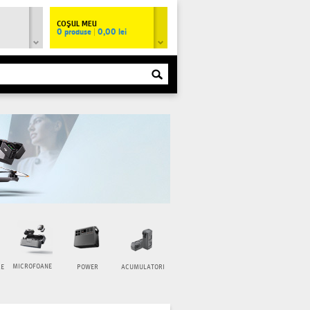
COŞUL MEU
0 produse
|
0,00 lei
MICROFOANE
RE
POWER
ACUMULATORI