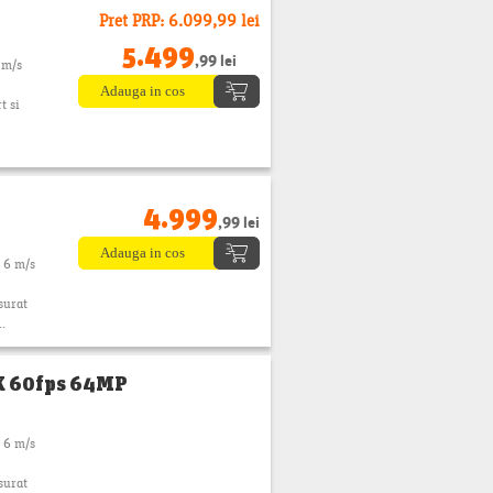
Pret PRP: 6.099,99 lei
5.499
,99 lei
 m/s
t si
4.999
,99 lei
 6 m/s
surat
..
8K 60fps 64MP
 6 m/s
surat