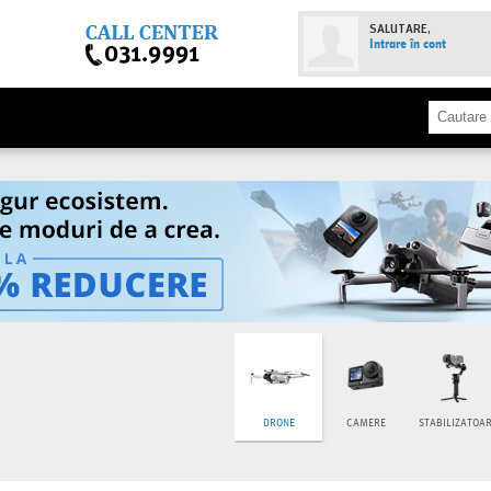
SALUTARE,
Intrare în cont
DRONE
CAMERE
STABILIZATOA