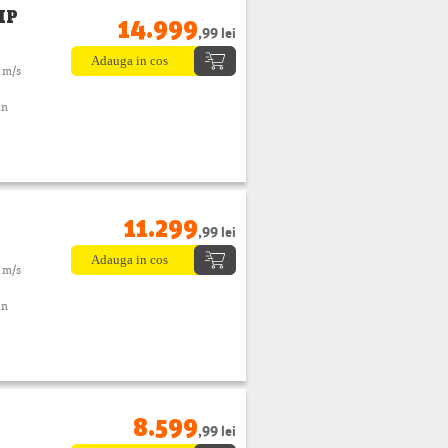
MP
14.999
,99 lei
 m/s
in
11.299
,99 lei
 m/s
in
8.599
,99 lei