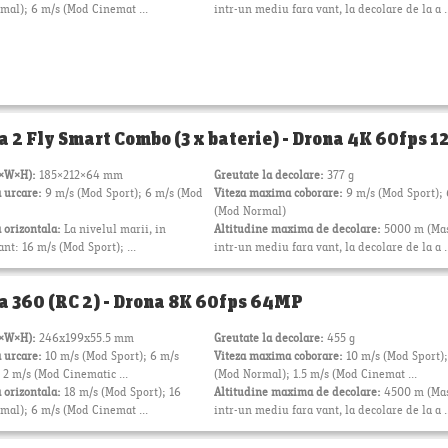
mal); 6 m/s (Mod Cinemat ...
intr-un mediu fara vant, la decolare de la a .
a 2 Fly Smart Combo (3 x baterie) - Drona 4K 60fps 
L×W×H):
185×212×64 mm
Greutate la decolare:
377 g
 urcare:
9 m/s (Mod Sport); 6 m/s (Mod
Viteza maxima coborare:
9 m/s (Mod Sport);
(Mod Normal)
 orizontala:
La nivelul marii, in
Altitudine maxima de decolare:
5000 m (Ma
ant: 16 m/s (Mod Sport); ...
intr-un mediu fara vant, la decolare de la a .
a 360 (RC 2) - Drona 8K 60fps 64MP
L×W×H):
246x199x55.5 mm
Greutate la decolare:
455 g
 urcare:
10 m/s (Mod Sport); 6 m/s
Viteza maxima coborare:
10 m/s (Mod Sport);
2 m/s (Mod Cinematic ...
(Mod Normal); 1.5 m/s (Mod Cinemat ...
 orizontala:
18 m/s (Mod Sport); 16
Altitudine maxima de decolare:
4500 m (Ma
mal); 6 m/s (Mod Cinemat ...
intr-un mediu fara vant, la decolare de la a .