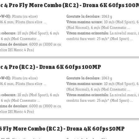
c 4 Pro Fly More Combo (RC 2) - Drona 6K 60fps 100
L×W×H):
Pliata (cu elice)
Greutate la decolare:
1063 g
6.6 mm; Pliata (fara elice ...
Viteza maxima urcare:
10 m/s (Mod Sport); 6
(Mod Normal); 6 m/s (Mod Cinematic ...
 coborare:
10 m/s (Mod Sport); 6 m/s
Viteza maxima orizontala:
La nivelul marii, 
6 m/s (Mod Cinematic ...
conditii fara vant: 25 m/s* (Mod Sport) ...
xima de decolare:
6000 m (3000 m cu
elice DJI Mavic 4 Pro)
c 4 Pro (RC 2) - Drona 6K 60fps 100MP
L×W×H):
Pliata (cu elice)
Greutate la decolare:
1063 g
6.6 mm; Pliata (fara elice ...
Viteza maxima urcare:
10 m/s (Mod Sport); 6
(Mod Normal); 6 m/s (Mod Cinematic ...
 coborare:
10 m/s (Mod Sport); 6 m/s
Viteza maxima orizontala:
La nivelul marii, 
6 m/s (Mod Cinematic ...
conditii fara vant: 25 m/s* (Mod Sport) ...
xima de decolare:
6000 m (3000 m cu
elice DJI Mavic 4 Pro)
3S Fly More Combo (RC 2) - Drona 4K 60fps 50MP