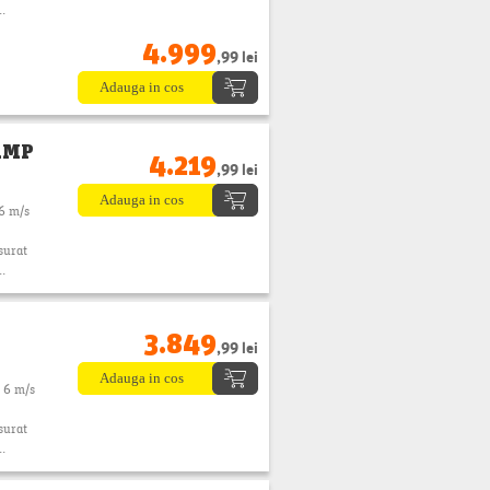
..
4.999
,99 lei
12MP
4.219
,99 lei
 6 m/s
surat
..
3.849
,99 lei
 6 m/s
surat
..