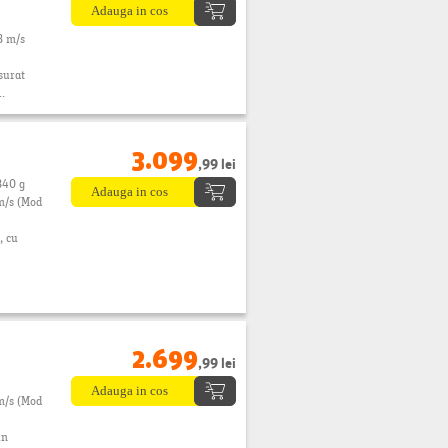
3 m/s
surat
..
3.099
,99 lei
340 g
m/s (Mod
, cu
2.699
,99 lei
m/s (Mod
in