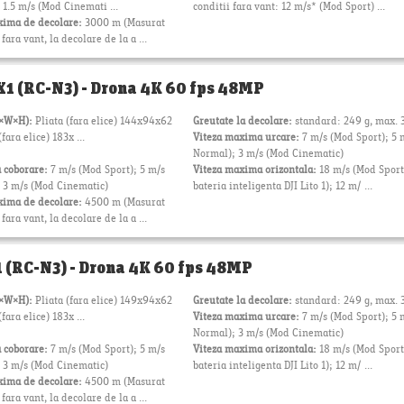
1.5 m/s (Mod Cinemati ...
conditii fara vant: 12 m/s* (Mod Sport) ...
xima de decolare:
3000 m (Masurat
ara vant, la decolare de la a ...
 X1 (RC-N3) - Drona 4K 60 fps 48MP
L×W×H):
Pliata (fara elice) 144x94x62
Greutate la decolare:
standard: 249 g, max. 
ara elice) 183x ...
Viteza maxima urcare:
7 m/s (Mod Sport); 5 
Normal); 3 m/s (Mod Cinematic)
 coborare:
7 m/s (Mod Sport); 5 m/s
Viteza maxima orizontala:
18 m/s (Mod Sport
 3 m/s (Mod Cinematic)
bateria inteligenta DJI Lito 1); 12 m/ ...
xima de decolare:
4500 m (Masurat
ara vant, la decolare de la a ...
 1 (RC-N3) - Drona 4K 60 fps 48MP
L×W×H):
Pliata (fara elice) 149x94x62
Greutate la decolare:
standard: 249 g, max. 
ara elice) 183x ...
Viteza maxima urcare:
7 m/s (Mod Sport); 5 
Normal); 3 m/s (Mod Cinematic)
 coborare:
7 m/s (Mod Sport); 5 m/s
Viteza maxima orizontala:
18 m/s (Mod Sport
 3 m/s (Mod Cinematic)
bateria inteligenta DJI Lito 1); 12 m/ ...
xima de decolare:
4500 m (Masurat
ara vant, la decolare de la a ...