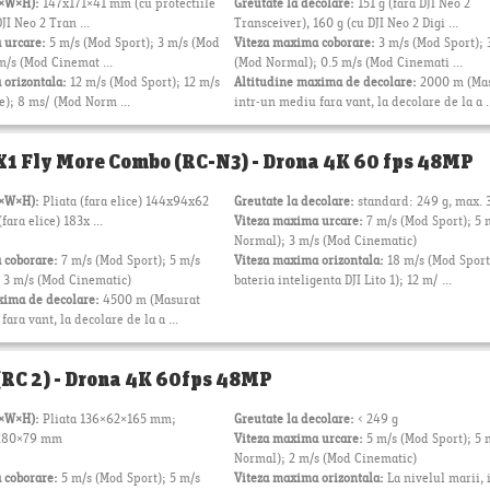
L×W×H):
147x171×41 mm (cu protectiile
Greutate la decolare:
151 g (fara DJI Neo 2
DJI Neo 2 Tran ...
Transceiver), 160 g (cu DJI Neo 2 Digi ...
 urcare:
5 m/s (Mod Sport); 3 m/s (Mod
Viteza maxima coborare:
3 m/s (Mod Sport); 
m/s (Mod Cinemat ...
(Mod Normal); 0.5 m/s (Mod Cinemati ...
 orizontala:
12 m/s (Mod Sport); 12 m/s
Altitudine maxima de decolare:
2000 m (Ma
e); 8 ms/ (Mod Norm ...
intr-un mediu fara vant, la decolare de la a .
 X1 Fly More Combo (RC-N3) - Drona 4K 60 fps 48MP
L×W×H):
Pliata (fara elice) 144x94x62
Greutate la decolare:
standard: 249 g, max. 
ara elice) 183x ...
Viteza maxima urcare:
7 m/s (Mod Sport); 5 
Normal); 3 m/s (Mod Cinematic)
 coborare:
7 m/s (Mod Sport); 5 m/s
Viteza maxima orizontala:
18 m/s (Mod Sport
 3 m/s (Mod Cinematic)
bateria inteligenta DJI Lito 1); 12 m/ ...
xima de decolare:
4500 m (Masurat
ara vant, la decolare de la a ...
 (RC 2) - Drona 4K 60fps 48MP
L×W×H):
Pliata 136×62×165 mm;
Greutate la decolare:
< 249 g
×280×79 mm
Viteza maxima urcare:
5 m/s (Mod Sport); 5 
Normal); 2 m/s (Mod Cinematic)
 coborare:
5 m/s (Mod Sport); 5 m/s
Viteza maxima orizontala:
La nivelul marii, 