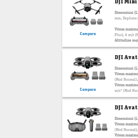
DJI Mini
Dimensiuni (
mm; Depliata (
Viteza maxima
Compara
Plus); 6 m/s (M
Altitudine ma
DJI Avat
Dimensiuni (
Viteza maxima
(Mod Normal); 
Viteza maxima
Compara
m/s* (Mod Nor
DJI Avat
Dimensiuni (
Viteza maxima
(Mod Normal); 
Viteza maxima