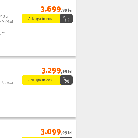
3.699
,99 lei
340 g
m/s (Mod
, cu
3.299
,99 lei
m/s (Mod
in
3.099
,99 lei