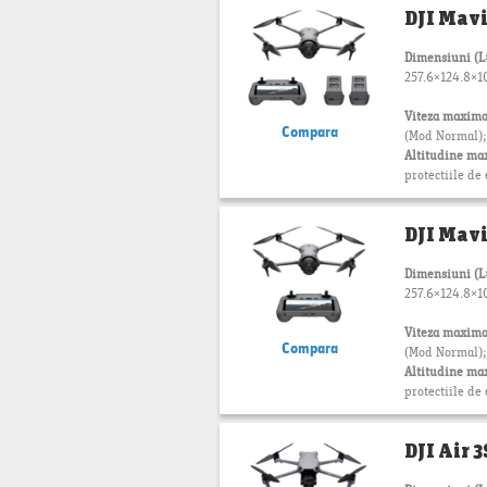
DJI Mavi
Dimensiuni (
257.6×124.8×10
Viteza maxima
Compara
(Mod Normal); 
Altitudine ma
protectiile de 
DJI Mavi
Dimensiuni (
257.6×124.8×10
Viteza maxima
Compara
(Mod Normal); 
Altitudine ma
protectiile de 
DJI Air 