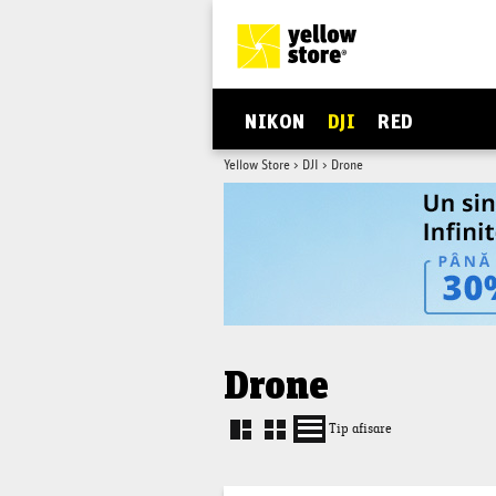
NIKON
DJI
RED
Yellow Store
>
DJI
>
Drone
Drone
Tip afisare