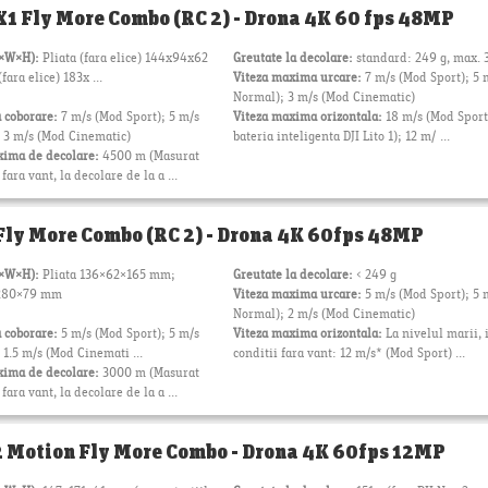
 X1 Fly More Combo (RC 2) - Drona 4K 60 fps 48MP
L×W×H):
Pliata (fara elice) 144x94x62
Greutate la decolare:
standard: 249 g, max. 
ara elice) 183x ...
Viteza maxima urcare:
7 m/s (Mod Sport); 5 
Normal); 3 m/s (Mod Cinematic)
 coborare:
7 m/s (Mod Sport); 5 m/s
Viteza maxima orizontala:
18 m/s (Mod Sport
 3 m/s (Mod Cinematic)
bateria inteligenta DJI Lito 1); 12 m/ ...
xima de decolare:
4500 m (Masurat
ara vant, la decolare de la a ...
 Fly More Combo (RC 2) - Drona 4K 60fps 48MP
L×W×H):
Pliata 136×62×165 mm;
Greutate la decolare:
< 249 g
×280×79 mm
Viteza maxima urcare:
5 m/s (Mod Sport); 5 
Normal); 2 m/s (Mod Cinematic)
 coborare:
5 m/s (Mod Sport); 5 m/s
Viteza maxima orizontala:
La nivelul marii, 
1.5 m/s (Mod Cinemati ...
conditii fara vant: 12 m/s* (Mod Sport) ...
xima de decolare:
3000 m (Masurat
ara vant, la decolare de la a ...
2 Motion Fly More Combo - Drona 4K 60fps 12MP