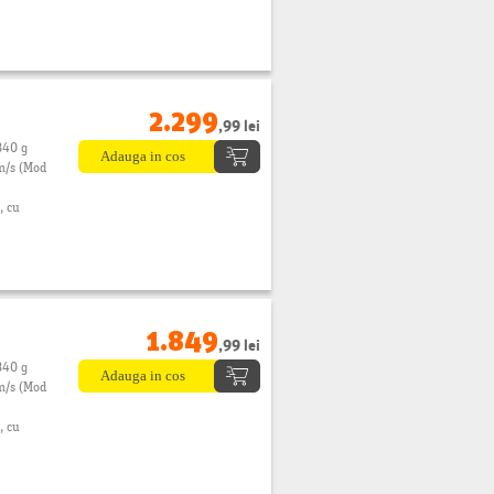
2.299
,99 lei
340 g
m/s (Mod
, cu
1.849
,99 lei
340 g
m/s (Mod
, cu